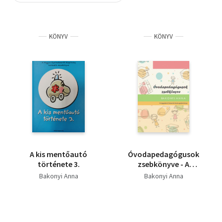
Szótár, nyelvkönyv
KÖNYV
KÖNYV
Tankönyv, segédkönyv
Társadalomtudomány
Természettudomány
Történelem
Vallás
A kis mentőautó
Óvodapedagógusok
története 3.
zsebkönyve - A
nagysikerű Ovisarok
Bakonyi Anna
Bakonyi Anna
írások gyűjteménye