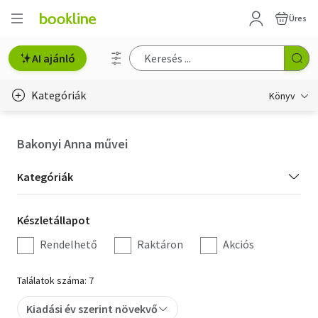
Üres
AI ajánló
Kategóriák
Könyv
Életmód, egészség
Bakonyi Anna művei
Erotika
Kategória
Kategóriák
Gyermek- és ifjúsági
szűrés
Készletállapot
Készletállapot
Hobbi, szabadidő
szűrés
Rendelhető
Raktáron
Akciós
Irodalom
Találatok száma: 7
Művészet
Kiadási év szerint növekvő
Szakkönyv