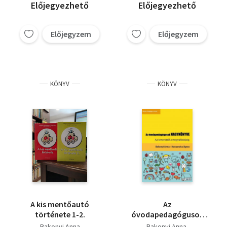
Előjegyezhető
Előjegyezhető
Előjegyzem
Előjegyzem
KÖNYV
KÖNYV
A kis mentőautó
Az
története 1-2.
óvodapedagógusok
NAGYKÖNYVE
Bakonyi Anna
Bakonyi Anna