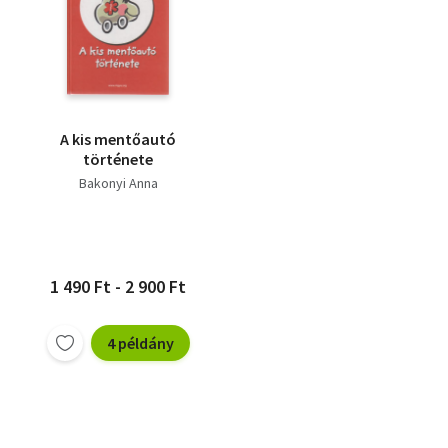
A kis mentőautó
története
Bakonyi Anna
1 490 Ft - 2 900 Ft
4 példány