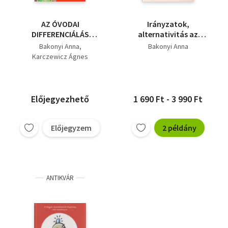
AZ ÓVODAI
Irányzatok,
DIFFERENCIÁLÁS
alternativitás az
MINDENNAPJAI
óvodai nevelés
Bakonyi Anna
Bakonyi Anna
területén
Karczewicz Ágnes
Előjegyezhető
1 690 Ft - 3 990 Ft
Előjegyzem
2 példány
ANTIKVÁR