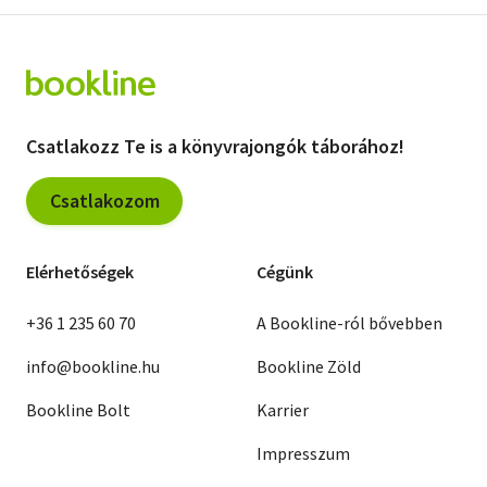
Csatlakozz Te is a könyvrajongók táborához!
Csatlakozom
Elérhetőségek
Cégünk
+36 1 235 60 70
A Bookline-ról bővebben
info@bookline.hu
Bookline Zöld
Bookline Bolt
Karrier
Impresszum