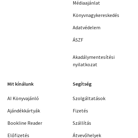
Médiaajánlat
Könyvnagykereskedés
Adatvédelem
ÁSZF
Akadálymentesítési
nyilatkozat
Mit kínálunk
Segítség
AI Könyvajánló
Szolgáltatások
Ajándékkártyák
Fizetés
Bookline Reader
Szállítás
Előfizetés
Átvevőhelyek