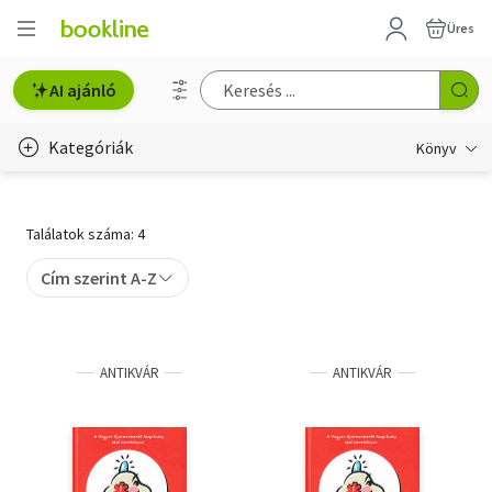
Üres
AI ajánló
Kategóriák
Könyv
Életmód, egészség
Találatok száma: 4
Erotika
Cím szerint A-Z
Gyermek- és ifjúsági
Hobbi, szabadidő
ANTIKVÁR
ANTIKVÁR
Irodalom
Művészet
Szakkönyv