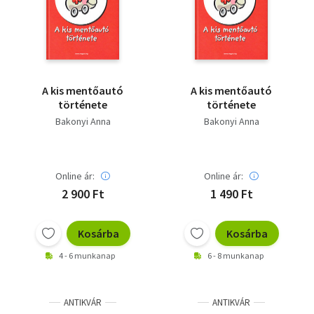
Szótár, nyelvkönyv
Tankönyv, segédkönyv
Társadalomtudomány
A kis mentőautó
A kis mentőautó
története
története
Természettudomány
Bakonyi Anna
Bakonyi Anna
Történelem
Vallás
Online ár:
Online ár:
2 900 Ft
1 490 Ft
Kosárba
Kosárba
4 - 6 munkanap
6 - 8 munkanap
ANTIKVÁR
ANTIKVÁR