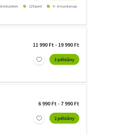
tói készleten
129 pont
4 - 6 munkanap
11 990 Ft - 19 990 Ft
3 példány
6 990 Ft - 7 990 Ft
2 példány