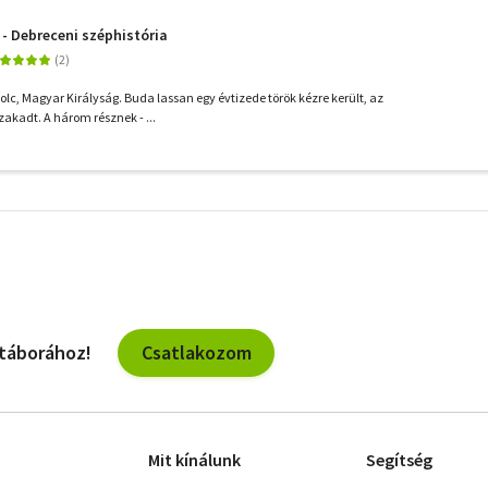
 - Debreceni széphistória
c, Magyar Királyság. Buda lassan egy évtizede török kézre került, az
akadt. A három résznek - ...
További
szűrők
Csatlakozom
 táborához!
Mit kínálunk
Segítség