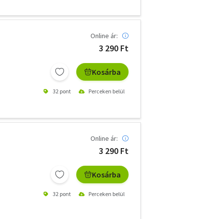
Online ár:
3 290 Ft
Kosárba
32 pont
Perceken belül
Online ár:
3 290 Ft
Kosárba
32 pont
Perceken belül