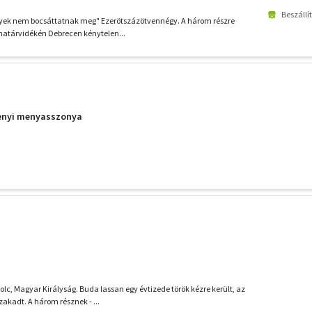
Beszállí
ek nem bocsáttatnak meg" Ezerötszázötvennégy. A három részre
 határvidékén Debrecen kénytelen...
enyi menyasszonya
c, Magyar Királyság. Buda lassan egy évtizede török kézre került, az
akadt. A három résznek - ...