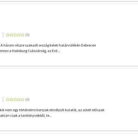
A három részre szakadt ország keleti határvidékén Debrecen
resni a Habsburg Császárság, az Erd...
k nem egy történelmi korszak elmélyült kutatói, az adott időszak
akran csak a tankönyvekből, te...