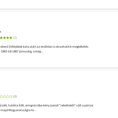
a
sikerű Délibábok kora után az önállóan is olvasható A megbékélés
863-tól 1867 júniusáig, a kieg...
tt, halálra ítélt, emigrációba kényszerült "rebellisből" vált a párizsi
 majd Magyarországra tö...