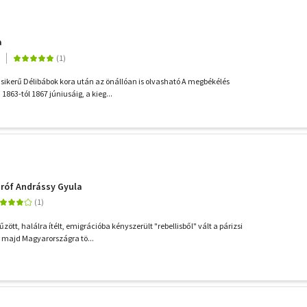
a
sikerű Délibábok kora után az önállóan is olvasható A megbékélés
863-tól 1867 júniusáig, a kieg...
Gróf Andrássy Gyula
tt, halálra ítélt, emigrációba kényszerült "rebellisből" vált a párizsi
 majd Magyarországra tö...