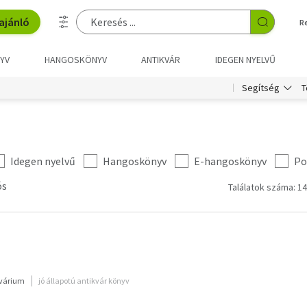
ajánló
R
YV
HANGOSKÖNYV
ANTIKVÁR
IDEGEN NYELVŰ
T
Segítség
Idegen nyelvű
Hangoskönyv
E-hangoskönyv
Po
ós
Találatok száma: 14
kvárium
jó állapotú antikvár könyv