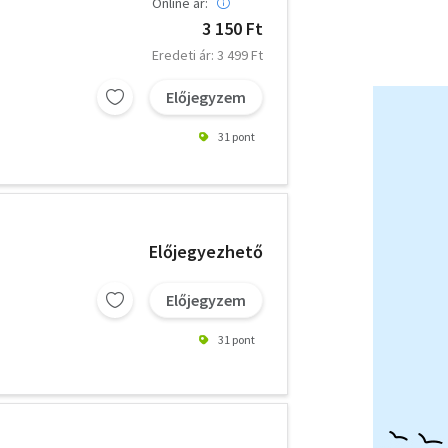
Online ár:
3 150 Ft
Eredeti ár: 3 499 Ft
Előjegyzem
31 pont
Előjegyezhető
Előjegyzem
31 pont