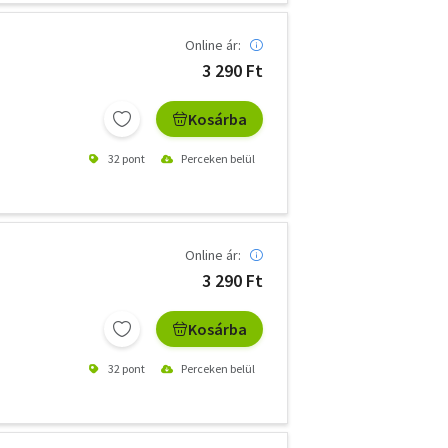
Online ár:
3 290 Ft
Kosárba
32 pont
Perceken belül
Online ár:
3 290 Ft
Kosárba
32 pont
Perceken belül