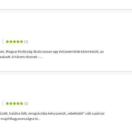
c, Magyar Királyság. Buda lassan egy évtizede török kézre került, az
zakadt. A három résznek – ...
tt, halálra ítélt, emigrációba kényszerült „rebellisből” vált a párizsi
 majd Magyarországra tö...