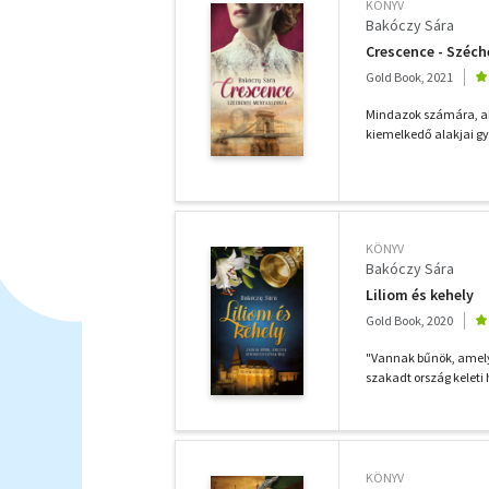
KÖNYV
Bakóczy Sára
Crescence - Széc
Gold Book, 2021
Mindazok számára, aki
kiemelkedő alakjai gy
KÖNYV
Bakóczy Sára
Liliom és kehely
Gold Book, 2020
"Vannak bűnök, amely
szakadt ország keleti
KÖNYV