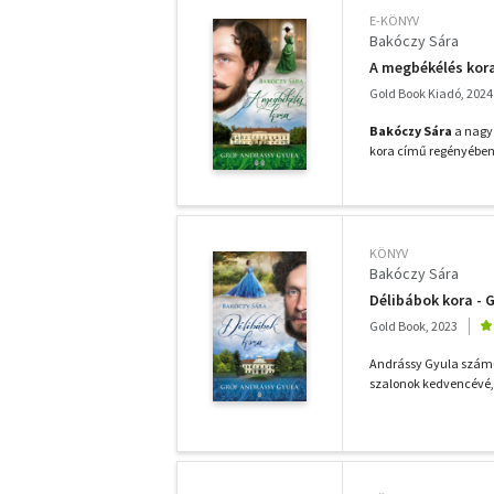
E-KÖNYV
Bakóczy Sára
A megbékélés kor
Gold Book Kiadó, 2024
Bakóczy Sára
a nagy 
kora című regényében 1
KÖNYV
Bakóczy Sára
Délibábok kora - 
Gold Book, 2023
Andrássy Gyula száműzö
szalonok kedvencévé,