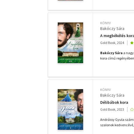
KÖNYV
Bakóczy Sára
A megbékélés kor
Gold Book, 2024
Bakóczy Sára
a nagy 
kora című regényében 1
KÖNYV
Bakóczy Sára
Délibábok kora
Gold Book, 2023
Andrássy Gyula száműzö
szalonok kedvencévé,