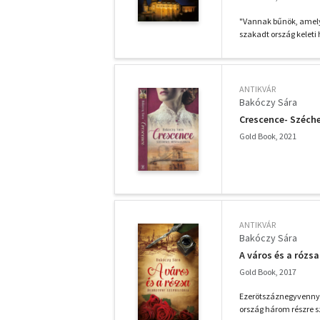
"Vannak bűnök, amely
szakadt ország keleti
ANTIKVÁR
Bakóczy Sára
Crescence- Széch
Gold Book, 2021
ANTIKVÁR
Bakóczy Sára
A város és a rózsa
Gold Book, 2017
Ezerötszáznegyvennyol
ország három részre sz