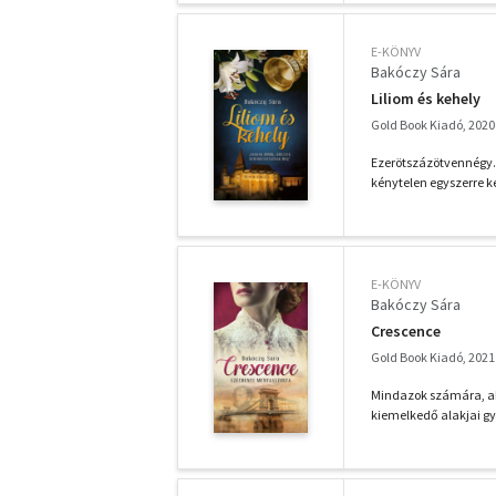
E-KÖNYV
Bakóczy Sára
Liliom és kehely
Gold Book Kiadó, 2020
Ezerötszázötvennégy. 
kénytelen egyszerre ke
E-KÖNYV
Bakóczy Sára
Crescence
Gold Book Kiadó, 2021
Mindazok számára, aki
kiemelkedő alakjai gy