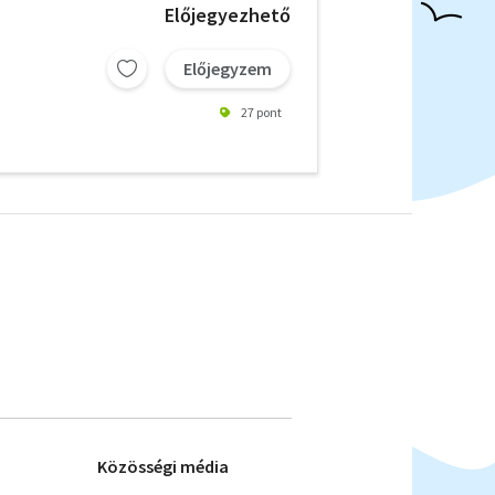
Előjegyezhető
Előjegyzem
27 pont
Közösségi média