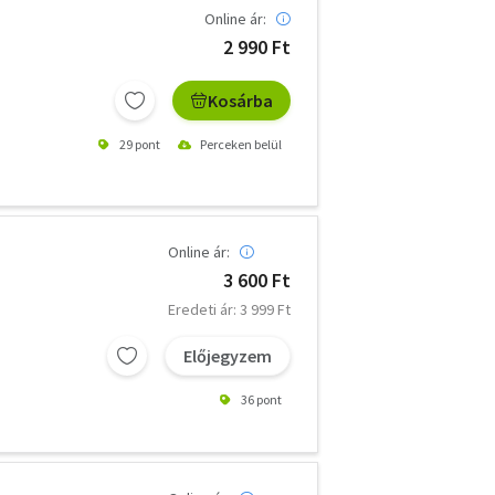
Online ár:
2 990 Ft
Kosárba
29 pont
Perceken belül
Online ár:
3 600 Ft
Eredeti ár: 3 999 Ft
Előjegyzem
36 pont