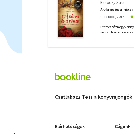
Bakóczy Sára
A város és a rózsa
Gold Book, 2017
Ezerötszáznegyvennyol
ország három részre sz
Csatlakozz Te is a könyvrajongók
Elérhetőségek
Cégünk