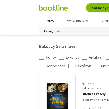
AI Könyv
KÖNYV
GYEREKKÖNYV
E-KÖN
Kategóriák
Bakóczy Sára művei
Könyv
E-könyv
Antikvár
Kategória
szűrés
További
Rendelhető
Raktáron
Akci
szűrők
ANTIKVÁR
Bakóczy Sára
Liliom és kehely
Pestszentlőrinci anti
Gold Book, 2020