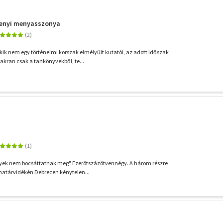
henyi menyasszonya
k nem egy történelmi korszak elmélyült kutatói, az adott időszak
akran csak a tankönyvekből, te...
ek nem bocsáttatnak meg" Ezerötszázötvennégy. A három részre
 határvidékén Debrecen kénytelen...