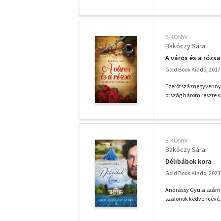
E-KÖNYV
Bakóczy Sára
A város és a rózsa
Gold Book Kiadó, 2017
Ezerötszáznegyvennyol
ország három részre s
E-KÖNYV
Bakóczy Sára
Délibábok kora
Gold Book Kiadó, 2023
Andrássy Gyula száműzö
szalonok kedvencévé,