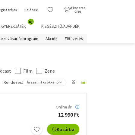
A kosarad
egisztrálok
Belépek
üres
új
GYEREKJÁTÉK
KIEGÉSZÍTŐ/AJÁNDÉK
örzsvásárlói program
Akciók
Előfizetés
dcast
Film
Zene
Rendezés:
Ár szerint csökkenő
Online ár:
12 990 Ft
Kosárba