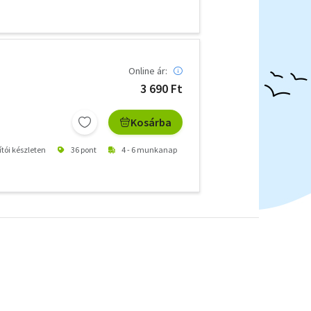
Online ár:
3 690 Ft
Kosárba
ítói készleten
36 pont
4 - 6 munkanap