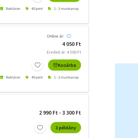
Raktáron
40 pont
1 - 2 munkanap
Online ár:
4 050 Ft
Eredeti ár: 4 500 Ft
Kosárba
Raktáron
40 pont
1 - 2 munkanap
2 990 Ft - 3 300 Ft
3 példány