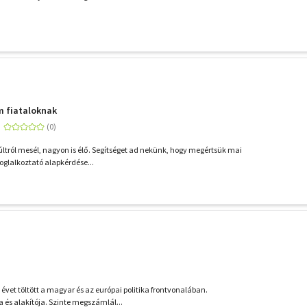
m fiataloknak
últról mesél, nagyon is élő. Segítséget ad nekünk, hogy megértsük mai
oglalkoztató alapkérdése...
évet töltött a magyar és az európai politika frontvonalában.
 és alakítója. Szinte megszámlál...