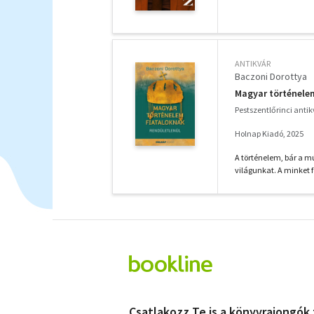
ANTIKVÁR
Baczoni Dorottya
Magyar történele
Pestszentlőrinci anti
Holnap Kiadó, 2025
A történelem, bár a m
világunkat. A minket f
Csatlakozz Te is a könyvrajongók