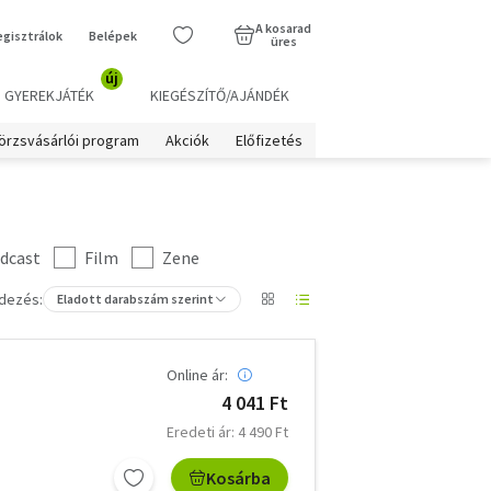
A kosarad
egisztrálok
Belépek
üres
új
GYEREKJÁTÉK
KIEGÉSZÍTŐ/AJÁNDÉK
örzsvásárlói program
Akciók
Előfizetés
dcast
Film
Zene
dezés:
Eladott darabszám szerint
Online ár:
4 041 Ft
Eredeti ár: 4 490 Ft
Kosárba