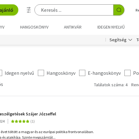
ajánló
R
YV
HANGOSKÖNYV
ANTIKVÁR
IDEGEN NYELVŰ
T
Segítség
Idegen nyelvű
Hangoskönyv
E-hangoskönyv
Po
ós
Találatok száma: 4
Ren
eszélgetések Szájer Józseffel
024
évet töltött a magyar és az európai politika frontvonalában.
 és alakítója. Szinte megszámlál...