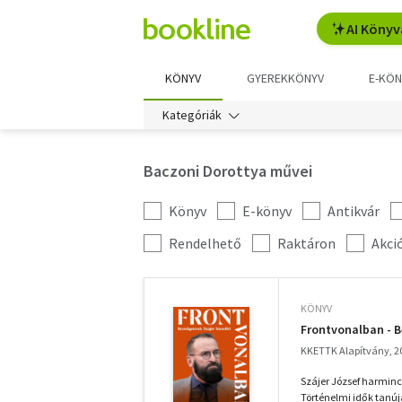
AI Könyv
KÖNYV
GYEREKKÖNYV
E-KÖN
Kategóriák
Baczoni Dorottya művei
Könyv
E-könyv
Antikvár
Kategória
szűrés
További
Rendelhető
Raktáron
Akci
szűrők
KÖNYV
Frontvonalban - B
KKETTK Alapítvány, 2
Szájer József harminc 
Történelmi idők tanúja