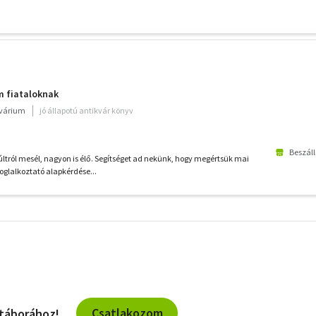
m fiataloknak
kvárium
jó állapotú antikvár könyv
Beszáll
últról mesél, nagyon is élő. Segítséget ad nekünk, hogy megértsük mai
oglalkoztató alapkérdése...
További
szűrők
Csatlakozom
 táborához!