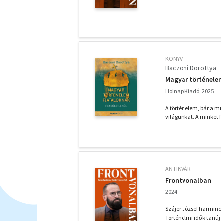
KÖNYV
Baczoni Dorottya
Magyar történele
Holnap Kiadó, 2025
A történelem, bár a m
világunkat. A minket f
ANTIKVÁR
Frontvonalban
2024
Szájer József harminc 
Történelmi idők tanúja