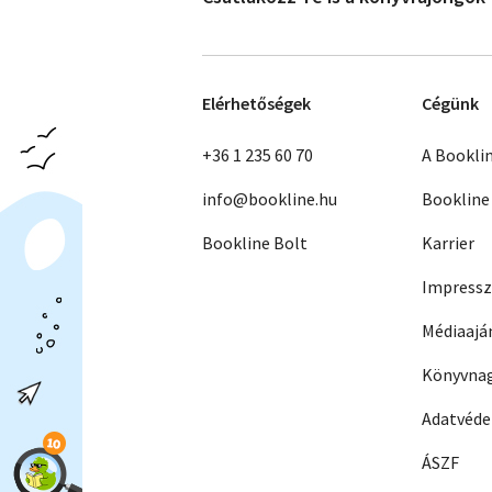
Elérhetőségek
Cégünk
+36 1 235 60 70
A Bookli
info@bookline.hu
Bookline
Bookline Bolt
Karrier
Impress
Médiaajá
Könyvnag
Adatvéd
ÁSZF