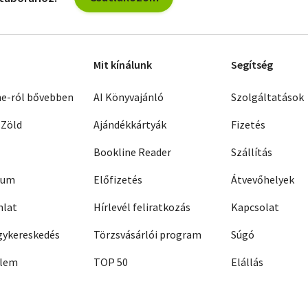
Mit kínálunk
Segítség
ne-ról bővebben
AI Könyvajánló
Szolgáltatások
 Zöld
Ajándékkártyák
Fizetés
Bookline Reader
Szállítás
zum
Előfizetés
Átvevőhelyek
nlat
Hírlevél feliratkozás
Kapcsolat
ykereskedés
Törzsvásárlói program
Súgó
elem
TOP 50
Elállás