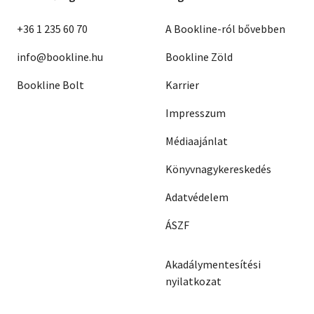
+36 1 235 60 70
A Bookline-ról bővebben
info@bookline.hu
Bookline Zöld
Bookline Bolt
Karrier
Impresszum
Médiaajánlat
Könyvnagykereskedés
Adatvédelem
ÁSZF
Akadálymentesítési
nyilatkozat