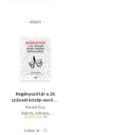
Szótár, nyelvkönyv
KÖNYV
Tankönyv, segédkönyv
Társadalomtudomány
Természettudomány
Történelem
Vallás
Regényszótár a 20.
századi közép-európai
irodalomból
Karádi Éva
Babeti, Adriana
Fotache, Oana
Csordás Gábor
Online ár: