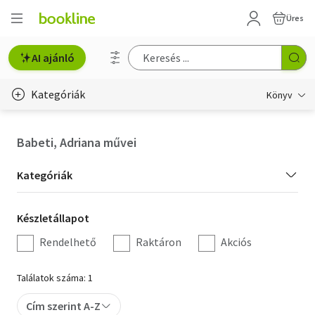
Üres
AI ajánló
Kategóriák
Könyv
Életmód, egészség
Babeti, Adriana művei
Erotika
Kategória
Kategóriák
Gyermek- és ifjúsági
szűrés
Készletállapot
Készletállapot
Hobbi, szabadidő
szűrés
Rendelhető
Raktáron
Akciós
Irodalom
Találatok száma: 1
Művészet
Cím szerint A-Z
Szakkönyv