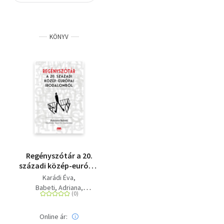
Szótár, nyelvkönyv
KÖNYV
Tankönyv, segédkönyv
Társadalomtudomány
Természettudomány
Történelem
Vallás
Regényszótár a 20.
századi közép-európai
irodalomból
Karádi Éva
Babeti, Adriana
Fotache, Oana
Csordás Gábor
Online ár: