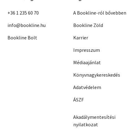
+36 1 235 60 70
A Bookline-ról bővebben
info@bookline.hu
Bookline Zöld
Bookline Bolt
Karrier
Impresszum
Médiaajánlat
Könyvnagykereskedés
Adatvédelem
ÁSZF
Akadálymentesítési
nyilatkozat