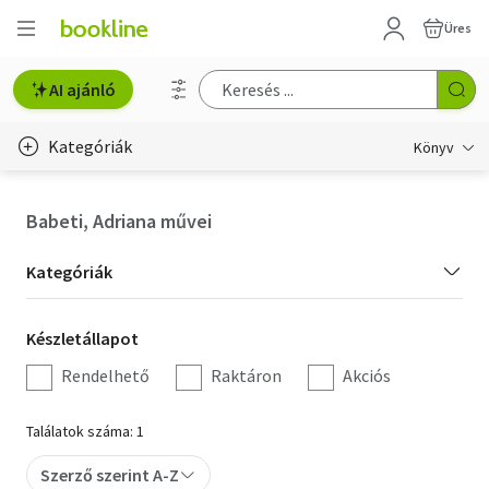
Üres
AI ajánló
Kategóriák
Könyv
Életmód, egészség
Babeti, Adriana művei
Erotika
Kategória
Kategóriák
Gyermek- és ifjúsági
szűrés
Készletállapot
Készletállapot
Hobbi, szabadidő
szűrés
Rendelhető
Raktáron
Akciós
Irodalom
Találatok száma: 1
Művészet
Szerző szerint A-Z
Szakkönyv