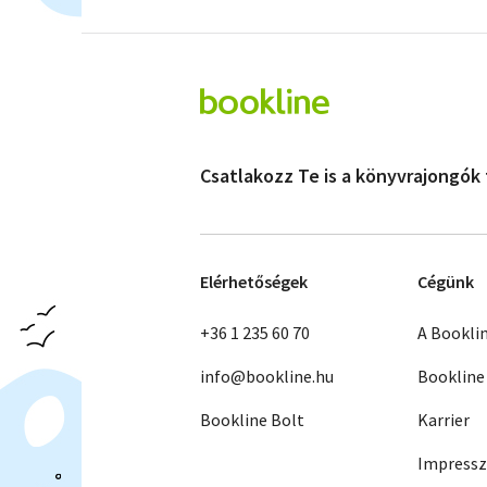
Csatlakozz Te is a könyvrajongók
Elérhetőségek
Cégünk
+36 1 235 60 70
A Bookli
info@bookline.hu
Bookline
Bookline Bolt
Karrier
Impress