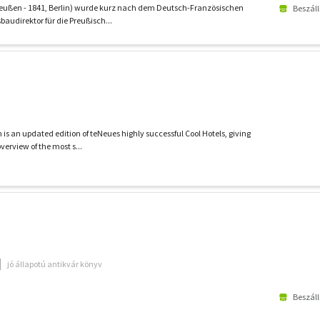
 Preußen - 1841, Berlin) wurde kurz nach dem Deutsch-Französischen
Beszáll
audirektor für die Preußisch...
n is an updated edition of teNeues highly successful Cool Hotels, giving
erview of the most s...
jó állapotú antikvár könyv
Beszáll