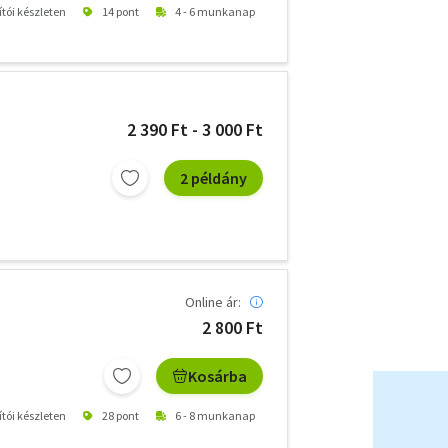
ítói készleten
14 pont
4 - 6 munkanap
2 390 Ft - 3 000 Ft
2 példány
Online ár:
2 800 Ft
Kosárba
ítói készleten
28 pont
6 - 8 munkanap