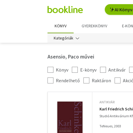
AI Könyv
KÖNYV
GYEREKKÖNYV
E-KÖN
Kategóriák
Asensio, Paco művei
Könyv
E-könyv
Antikvár
Kategória
szűrés
További
Rendelhető
Raktáron
Akci
szűrők
ANTIKVÁR
Karl Friedrich Sch
Studió Antikvárium Kf
TeNeues, 2003