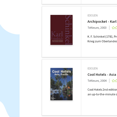
IDEGEN
Archipocket - Karl
TeNeues, 2003
K. F. Schinkel (1781,
Krieg zum Oberlandesb
IDEGEN
Cool Hotels - Asia 
TeNeues, 2004
Cool Hotels 2nd editio
an up-to-the-minute ov