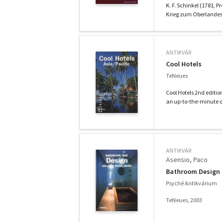
K. F. Schinkel (1781,
Krieg zum Oberlandesb
ANTIKVÁR
Cool Hotels
TeNeues
Cool Hotels 2nd editio
an up-to-the-minute ov
ANTIKVÁR
Asensio, Paco
Bathroom Design
Psyché Antikvárium
TeNeues, 2003