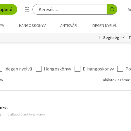
ajánló
R
YV
HANGOSKÖNYV
ANTIKVÁR
IDEGEN NYELVŰ
T
Segítség
Idegen nyelvű
Hangoskönyv
E-hangoskönyv
Po
ós
Találatok száma: 
inkel
t
jó állapotú antikvár könyv