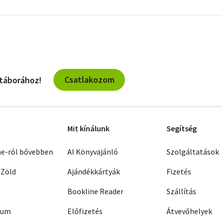
További
szűrők
Csatlakozom
 táborához!
Mit kínálunk
Segítség
ne-ról bővebben
AI Könyvajánló
Szolgáltatások
 Zöld
Ajándékkártyák
Fizetés
Bookline Reader
Szállítás
zum
Előfizetés
Átvevőhelyek