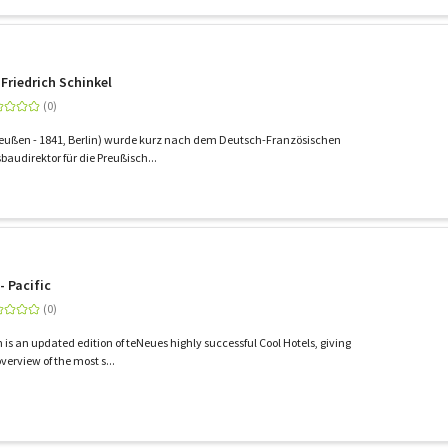
 Friedrich Schinkel
 Preußen - 1841, Berlin) wurde kurz nach dem Deutsch-Französischen
audirektor für die Preußisch...
- Pacific
n is an updated edition of teNeues highly successful Cool Hotels, giving
erview of the most s...