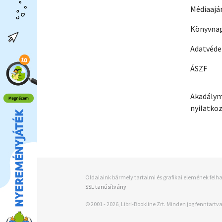
Médiaajá
Könyvnag
Adatvéd
ÁSZF
Akadálym
nyilatko
Oldalaink bármely tartalmi és grafikai elemének felha
SSL tanúsítvány
© 2001 - 2026, Libri-Bookline Zrt. Minden jog fenntartva