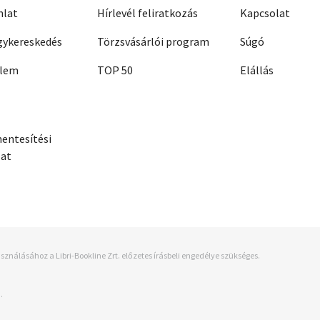
nlat
Hírlevél feliratkozás
Kapcsolat
ykereskedés
Törzsvásárlói program
Súgó
elem
TOP 50
Elállás
entesítési
zat
sználásához a Libri-Bookline Zrt. előzetes írásbeli engedélye szükséges.
.