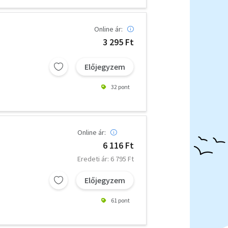
Online ár:
3 295 Ft
Előjegyzem
32 pont
Online ár:
6 116 Ft
Eredeti ár: 6 795 Ft
Előjegyzem
61 pont