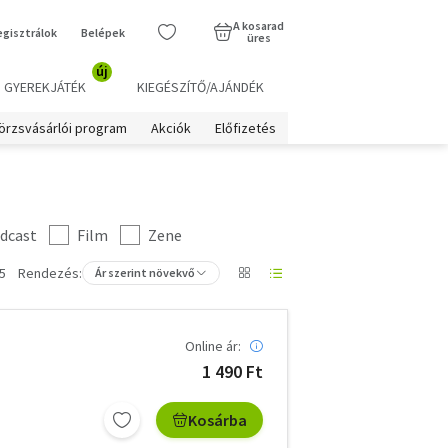
A kosarad
egisztrálok
Belépek
üres
új
GYEREKJÁTÉK
KIEGÉSZÍTŐ/AJÁNDÉK
örzsvásárlói program
Akciók
Előfizetés
dcast
Film
Zene
5
Rendezés:
Ár szerint növekvő
Online ár:
1 490 Ft
Kosárba