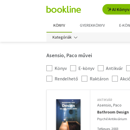
AI Könyv
KÖNYV
GYEREKKÖNYV
E-KÖN
Kategóriák
Asensio, Paco művei
Könyv
E-könyv
Antikvár
Kategória
szűrés
További
Rendelhető
Raktáron
Akci
szűrők
ANTIKVÁR
Asensio, Paco
Bathroom Design
Psyché Antikvárium
TeNeues, 2003