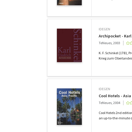
IDEGEN
Archipocket - Karl
TeNeues, 2003
K. F. Schinkel (1781,
Krieg zum Oberlandesb
IDEGEN
Cool Hotels - Asia 
TeNeues, 2004
Cool Hotels 2nd editio
an up-to-the-minute ov