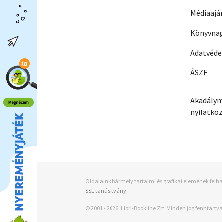
Médiaajá
Könyvnag
Adatvéd
ÁSZF
Akadálym
nyilatko
Oldalaink bármely tartalmi és grafikai elemének felha
SSL tanúsítvány
© 2001 - 2026, Libri-Bookline Zrt. Minden jog fenntartva