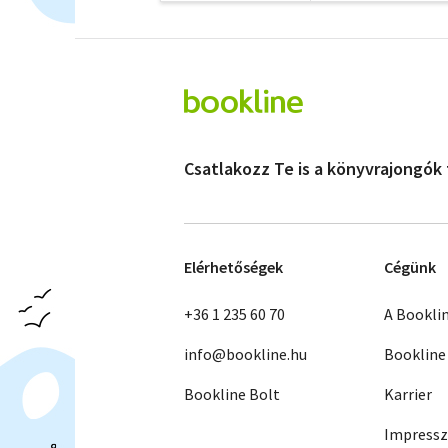
Csatlakozz Te is a könyvrajongók
Elérhetőségek
Cégünk
+36 1 235 60 70
A Bookli
info@bookline.hu
Bookline
Bookline Bolt
Karrier
Impress