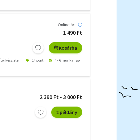
Online ár:
1 490 Ft
Kosárba
ítói készleten
14 pont
4 - 6 munkanap
2 390 Ft - 3 000 Ft
2 példány