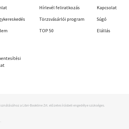
nlat
Hírlevél feliratkozás
Kapcsolat
ykereskedés
Törzsvásárlói program
Súgó
elem
TOP 50
Elállás
entesítési
zat
sználásához a Libri-Bookline Zrt. előzetes írásbeli engedélye szükséges.
.