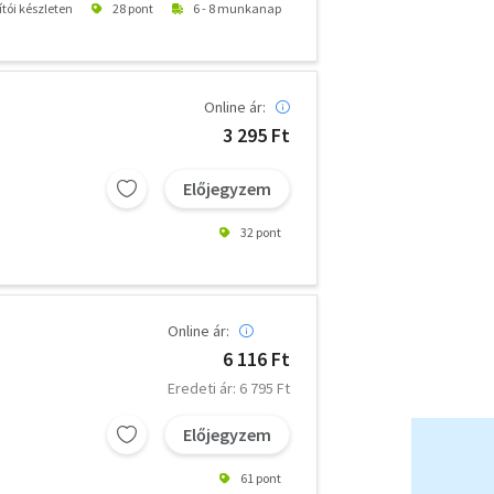
ítói készleten
28 pont
6 - 8 munkanap
Online ár:
3 295 Ft
Előjegyzem
32 pont
Online ár:
6 116 Ft
Eredeti ár: 6 795 Ft
Előjegyzem
61 pont