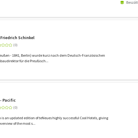
Beszáll
 Friedrich Schinkel
 Preußen - 1841, Berlin) wurde kurz nach dem Deutsch-Französischen
audirektor für die Preußisch...
- Pacific
n is an updated edition of teNeues highly successful Cool Hotels, giving
erview of the most s...