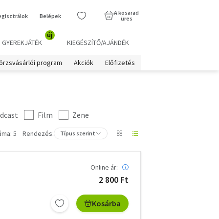
A kosarad
egisztrálok
Belépek
üres
új
GYEREKJÁTÉK
KIEGÉSZÍTŐ/AJÁNDÉK
örzsvásárlói program
Akciók
Előfizetés
dcast
Film
Zene
áma: 5
Rendezés:
Típus szerint
Online ár:
2 800 Ft
Kosárba