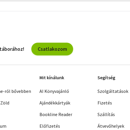
További
szűrők
Csatlakozom
 táborához!
Mit kínálunk
Segítség
ne-ról bővebben
AI Könyvajánló
Szolgáltatások
 Zöld
Ajándékkártyák
Fizetés
Bookline Reader
Szállítás
zum
Előfizetés
Átvevőhelyek