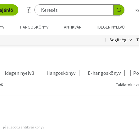
ajánló
R
YV
HANGOSKÖNYV
ANTIKVÁR
IDEGEN NYELVŰ
T
Segítség
Idegen nyelvű
Hangoskönyv
E-hangoskönyv
Po
ós
Találatok sz
jó állapotú antikvár könyv