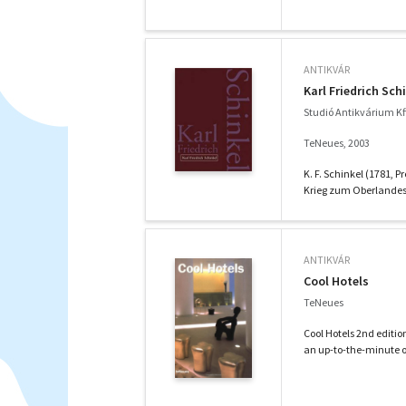
ANTIKVÁR
Karl Friedrich Sch
Studió Antikvárium Kf
TeNeues, 2003
K. F. Schinkel (1781,
Krieg zum Oberlandesb
ANTIKVÁR
Cool Hotels
TeNeues
Cool Hotels 2nd editio
an up-to-the-minute ov