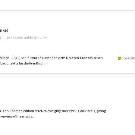
inkel
t
jó állapotú antikvár könyv
 Preußen - 1841, Berlin) wurde kurz nach dem Deutsch-Französischen
Beszáll
audirektor für die Preußisch...
n is an updated edition of teNeues highly successful Cool Hotels, giving
erview of the most s...