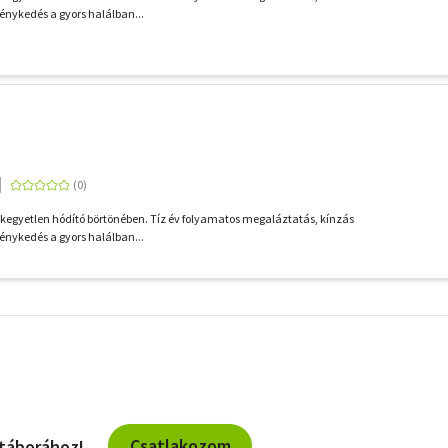
ménykedés a gyors halálban...
 kegyetlen hódító börtönében. Tíz év folyamatos megaláztatás, kínzás
ménykedés a gyors halálban...
További
szűrők
Csatlakozom
 táborához!