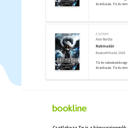
és erőszak. Tíz év re
E-KÖNYV
Ann Nette
Rabmadár
Bookself Kiadó, 2026
Tíz év raboskodás egy
és erőszak. Tíz év re
Csatlakozz Te is a könyvrajongók