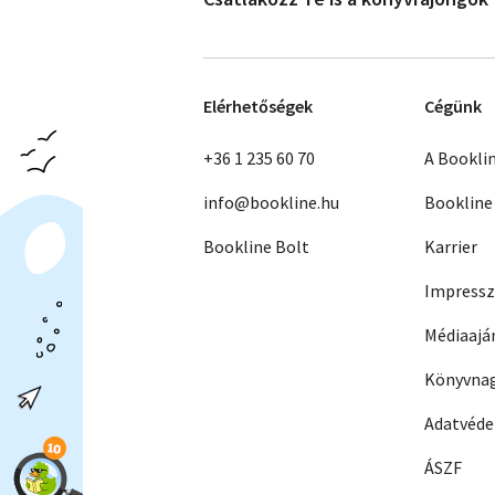
Elérhetőségek
Cégünk
+36 1 235 60 70
A Bookli
info@bookline.hu
Bookline
Bookline Bolt
Karrier
Impress
Médiaajá
Könyvnag
Adatvéd
ÁSZF