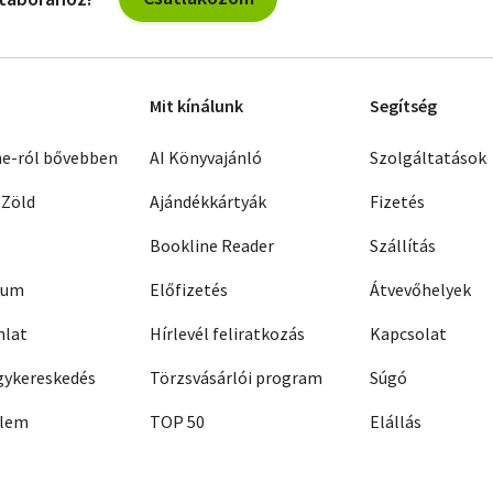
Mit kínálunk
Segítség
ne-ról bővebben
AI Könyvajánló
Szolgáltatások
 Zöld
Ajándékkártyák
Fizetés
Bookline Reader
Szállítás
zum
Előfizetés
Átvevőhelyek
nlat
Hírlevél feliratkozás
Kapcsolat
ykereskedés
Törzsvásárlói program
Súgó
elem
TOP 50
Elállás