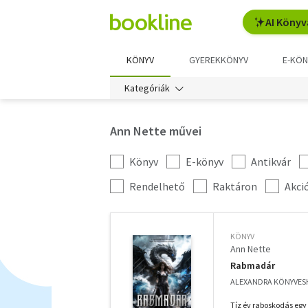
AI Könyv
KÖNYV
GYEREKKÖNYV
E-KÖN
Kategóriák
Ann Nette művei
Könyv
E-könyv
Antikvár
Kategória
szűrés
További
Rendelhető
Raktáron
Akci
szűrők
KÖNYV
Ann Nette
Rabmadár
ALEXANDRA KÖNYVESH
Tíz év raboskodás egy