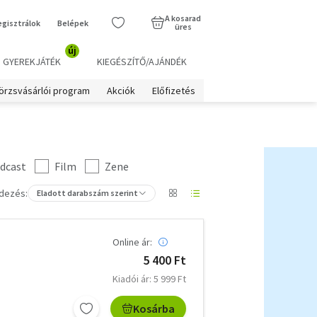
A kosarad
egisztrálok
Belépek
üres
új
GYEREKJÁTÉK
KIEGÉSZÍTŐ/AJÁNDÉK
örzsvásárlói program
Akciók
Előfizetés
dcast
Film
Zene
dezés:
Eladott darabszám szerint
Online ár:
5 400 Ft
Kiadói ár: 5 999 Ft
Kosárba