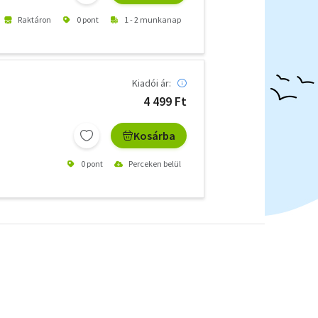
Raktáron
0 pont
1 - 2 munkanap
Kiadói ár:
4 499 Ft
Kosárba
0 pont
Perceken belül