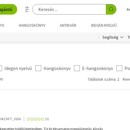
ajánló
R
YV
HANGOSKÖNYV
ANTIKVÁR
IDEGEN NYELVŰ
T
Segítség
Idegen nyelvű
Hangoskönyv
E-hangoskönyv
Po
ós
Találatok száma: 2
Ren
ÁZ KFT., 2026
 kegyetlen hódító börtönében. Tíz év folyamatos megaláztatás, kínzás