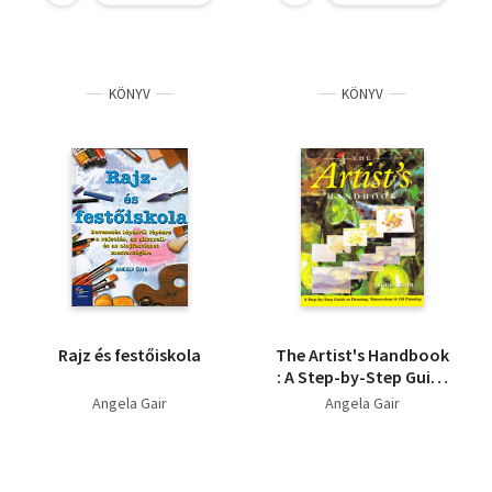
KÖNYV
KÖNYV
Rajz és festőiskola
The Artist's Handbook
: A Step-by-Step Guide
to Drawing,
Angela Gair
Angela Gair
Watercolour and Oil
Painting (A művész
kézikönyve, lépésről
lépésre rajz, akvarell,