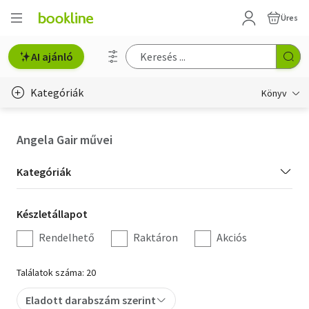
Üres
AI ajánló
Kategóriák
Könyv
Életmód, egészség
Angela Gair művei
Erotika
Kategória
Kategóriák
Gyermek- és ifjúsági
szűrés
Készletállapot
Készletállapot
Hobbi, szabadidő
szűrés
Rendelhető
Raktáron
Akciós
Irodalom
Találatok száma: 20
Művészet
Eladott darabszám szerint
Szakkönyv