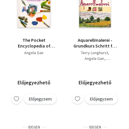
The Pocket
Aquarellmalerei -
Encyclopedia of
Grundkurs Schritt für
Painting and Drawing
Schritt
Angela Gair
Terry Longhurst
Angela Gair
Theodora Philcox
Előjegyezhető
Előjegyezhető
Előjegyzem
Előjegyzem
IDEGEN
IDEGEN