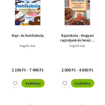
Rajz- és festőiskola
Rajziskola - Hogyan
rajzoljunk és fessünk
embereket?
Angela Gair
Angela Gair
2 190 Ft - 7 490 Ft
2 000 Ft - 4 890 Ft
4 példány
6 példány