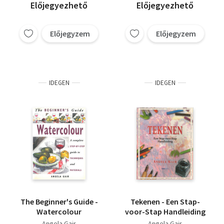
Előjegyezhető
Előjegyezhető
Előjegyzem
Előjegyzem
IDEGEN
IDEGEN
The Beginner's Guide -
Tekenen - Een Stap-
Watercolour
voor-Stap Handleiding
Angela Gair
Angela Gair