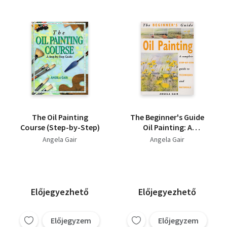
The Oil Painting
The Beginner's Guide
Course (Step-by-Step)
Oil Painting: A
Complete Step-By-
Angela Gair
Angela Gair
Step Guide to
Techniques and
Materials
Előjegyezhető
Előjegyezhető
Előjegyzem
Előjegyzem