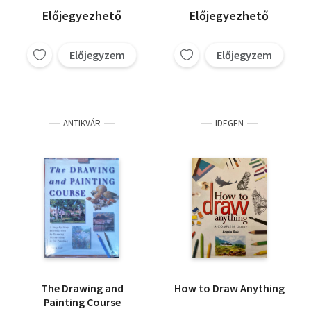
olajfestét)
Előjegyezhető
Előjegyezhető
Előjegyzem
Előjegyzem
ANTIKVÁR
IDEGEN
The Drawing and
How to Draw Anything
Painting Course