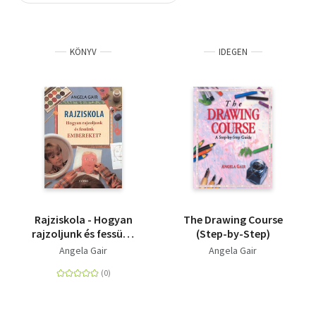
Szótár, nyelvkönyv
KÖNYV
IDEGEN
Tankönyv, segédkönyv
Társadalomtudomány
Természettudomány
Történelem
Vallás
Rajziskola - Hogyan
The Drawing Course
rajzoljunk és fessünk
(Step-by-Step)
embereket?
Angela Gair
Angela Gair