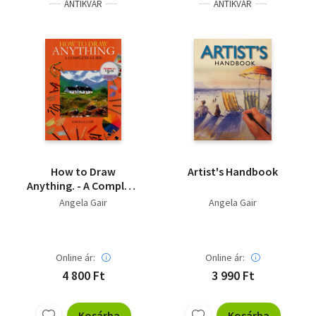
ANTIKVÁR
ANTIKVÁR
How to Draw
Artist's Handbook
Anything. - A Complete
Guide.
Angela Gair
Angela Gair
Online ár:
Online ár:
4 800 Ft
3 990 Ft
Kosárba
Kosárba