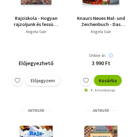
Rajziskola - Hogyan
Knaurs Neues Mal- und
rajzoljunk és fessünk
Zeichenbuch - Das
EMBEREKET ?
vollständige
Angela Gair
Angela Gair
Handbuch zu
Techniken und
Materialien
Online ár:
Előjegyezhető
3 990 Ft
Előjegyzem
Kosárba
4 - 6 munkanap
ANTIKVÁR
ANTIKVÁR