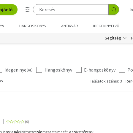
ajánló
R
YV
HANGOSKÖNYV
ANTIKVÁR
IDEGEN NYELVŰ
T
Segítség
Idegen nyelvű
Hangoskönyv
E-hangoskönyv
Po
ós
Találatok száma: 3
Ren
5
, hogy a náci Németország megadta magát, a szövetségesek