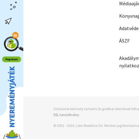
Médiaajá
Könyvnag
Adatvéd
ÁSZF
Akadálym
nyilatko
Oldalaink bármely tartalmi és grafikai elemének felha
SSL tanúsítvány
© 2001 - 2026, Libri-Bookline Zrt. Minden jog fenntartva