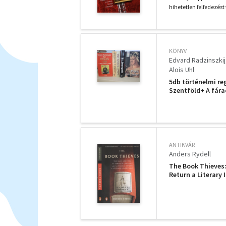
hihetetlen felfedezést 
KÖNYV
Edvard Radzinszkij
Alois Uhl
5db történelmi re
Szentföld+ A fár
ANTIKVÁR
Anders Rydell
The Book Thieves:
Return a Literary
náci kifosztása é
angol nyelven))