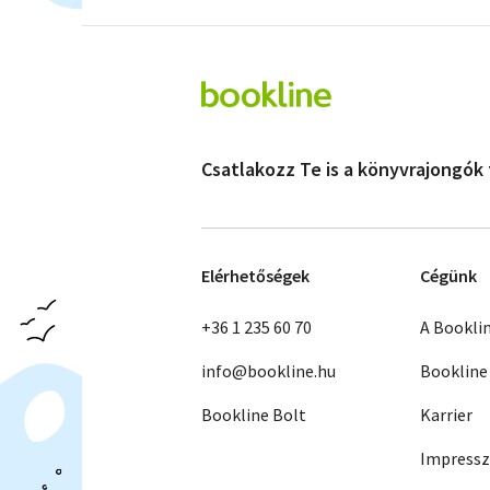
Csatlakozz Te is a könyvrajongók
Elérhetőségek
Cégünk
+36 1 235 60 70
A Bookli
info@bookline.hu
Bookline
Bookline Bolt
Karrier
Impress