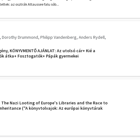
tettek: az osztrák Altaussee falu sób...
Dorothy Drummond
Philipp Vandenberg
Anders Rydell
gény, KÖNYVMENTŐ AJÁNLAT: Az utolsó cár+ Kié a
aók átka+ Fosztogatók+ Pápák gyermekei
 The Nazi Looting of Europe's Libraries and the Race to
 Inheritance ("A könyvtolvajok: Az európai könyvtárak
s a versenyfutás az irodalmi örökség visszaszerzéséért"
További