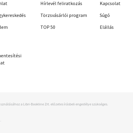
nlat
Hírlevél feliratkozás
Kapcsolat
ykereskedés
Törzsvásárlói program
Súgó
elem
TOP 50
Elállás
entesítési
zat
sználásához a Libri-Bookline Zrt. előzetes írásbeli engedélye szükséges.
.