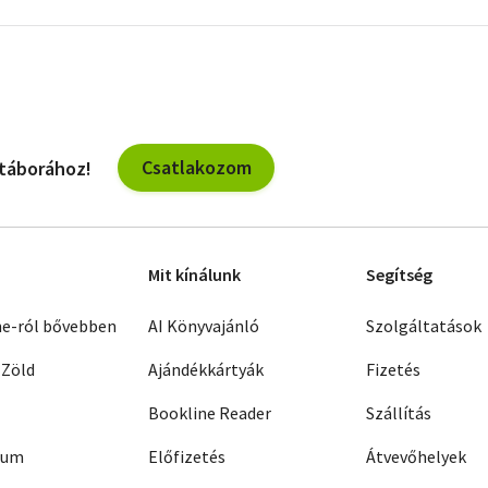
szűrők
Csatlakozom
 táborához!
Mit kínálunk
Segítség
ne-ról bővebben
AI Könyvajánló
Szolgáltatások
 Zöld
Ajándékkártyák
Fizetés
Bookline Reader
Szállítás
zum
Előfizetés
Átvevőhelyek