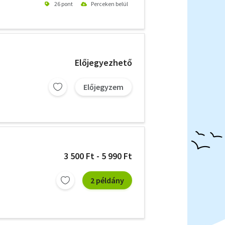
26 pont
Perceken belül
Előjegyezhető
Előjegyzem
3 500 Ft - 5 990 Ft
2 példány