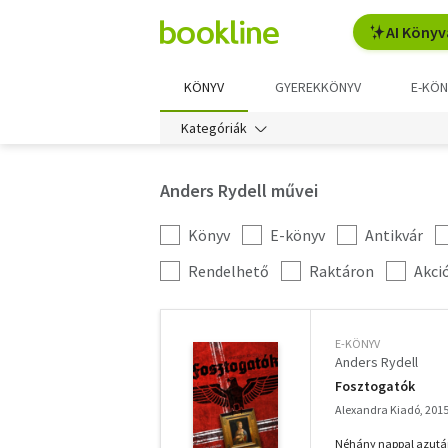
AI Könyv
KÖNYV
GYEREKKÖNYV
E-KÖN
Kategóriák
Anders Rydell művei
Könyv
E-könyv
Antikvár
Kategória
szűrés
További
Rendelhető
Raktáron
Akci
szűrők
E-KÖNYV
Anders Rydell
Fosztogatók
Alexandra Kiadó, 201
Néhány nappal azután