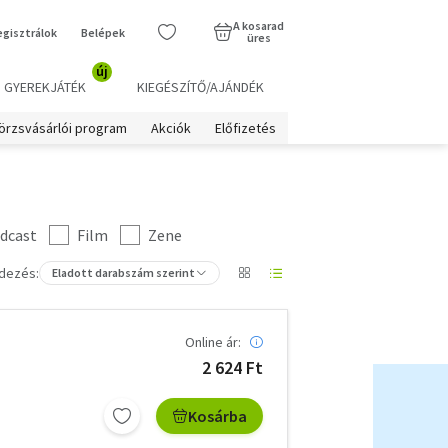
A kosarad
egisztrálok
Belépek
üres
új
GYEREKJÁTÉK
KIEGÉSZÍTŐ/AJÁNDÉK
örzsvásárlói program
Akciók
Előfizetés
dcast
Film
Zene
dezés:
Eladott darabszám szerint
Online ár:
2 624 Ft
Kosárba