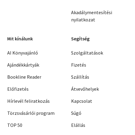
Akadálymentesítési
nyilatkozat
Mit kínálunk
Segítség
AI Könyvajánló
Szolgáltatások
Ajándékkártyák
Fizetés
Bookline Reader
Szállítás
Előfizetés
Átvevőhelyek
Hírlevél feliratkozás
Kapcsolat
Törzsvásárlói program
Súgó
TOP 50
Elállás