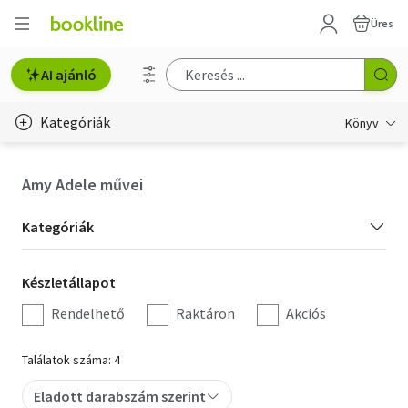
Üres
AI ajánló
Kategóriák
Könyv
Életmód, egészség
Amy Adele művei
Erotika
Kategória
Kategóriák
Gyermek- és ifjúsági
szűrés
Készletállapot
Készletállapot
Hobbi, szabadidő
szűrés
Rendelhető
Raktáron
Akciós
Irodalom
Találatok száma: 4
Művészet
Eladott darabszám szerint
Szakkönyv