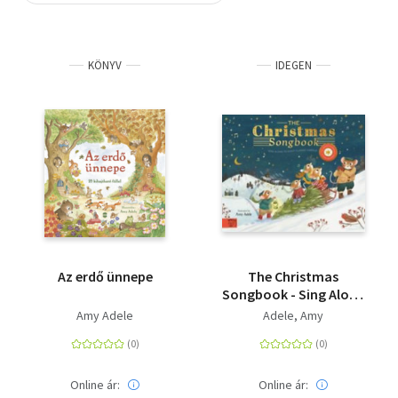
Szótár, nyelvkönyv
KÖNYV
IDEGEN
Tankönyv, segédkönyv
Társadalomtudomány
Természettudomány
Történelem
Vallás
Az erdő ünnepe
The Christmas
Songbook - Sing Along
With Eight Classic
Amy Adele
Adele, Amy
Carols
Online ár:
Online ár: