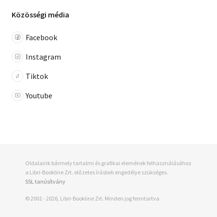
Közösségi média
Facebook
Instagram
Tiktok
Youtube
Oldalaink bármely tartalmi és grafikai elemének felhasználásához
a Libri-Bookline Zrt. előzetes írásbeli engedélye szükséges.
SSL tanúsítvány
© 2001 - 2026, Libri-Bookline Zrt. Minden jog fenntartva.