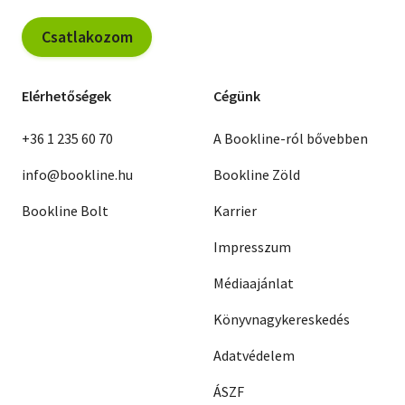
Csatlakozom
Elérhetőségek
Cégünk
+36 1 235 60 70
A Bookline-ról bővebben
info@bookline.hu
Bookline Zöld
Bookline Bolt
Karrier
Impresszum
Médiaajánlat
Könyvnagykereskedés
Adatvédelem
ÁSZF