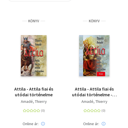
Szótár, nyelvkönyv
KÖNYV
KÖNYV
Tankönyv, segédkönyv
Társadalomtudomány
Természettudomány
Történelem
Vallás
Attila - Attila fiai és
Attila - Attila fiai és
utódai történelme
utódai történelme - II.
kötet
Amadé, Thierry
Amadé, Thierry
Online ár:
Online ár: