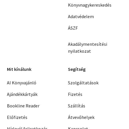
Könyvnagykereskedés
Adatvédelem
ÁSZF
Akadálymentesítési
nyilatkozat
Mit kínálunk
Segítség
AI Könyvajánló
Szolgáltatások
Ajándékkártyák
Fizetés
Bookline Reader
Szállítás
Előfizetés
Átvevőhelyek
Hírlevél feliratkozás
Kapcsolat