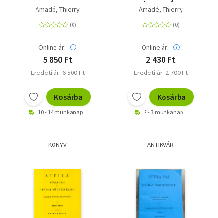
magyarok Európába
Amadé, Thierry
Amadé, Thierry
telepedéséig I.
Online ár:
Online ár:
5 850 Ft
2 430 Ft
Eredeti ár: 6 500 Ft
Eredeti ár: 2 700 Ft
Kosárba
Kosárba
10 - 14 munkanap
2 - 3 munkanap
KÖNYV
ANTIKVÁR