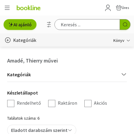
Üres
AI ajánló
Kategóriák
Könyv
Életmód, egészség
Amadé, Thierry művei
Erotika
Kategória
Kategóriák
Gyermek- és ifjúsági
szűrés
Készletállapot
Készletállapot
Hobbi, szabadidő
szűrés
Rendelhető
Raktáron
Akciós
Irodalom
Találatok száma: 6
Művészet
Eladott darabszám szerint
Szakkönyv