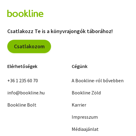
Csatlakozz Te is a könyvrajongók táborához!
Csatlakozom
Elérhetőségek
Cégünk
+36 1 235 60 70
A Bookline-ról bővebben
info@bookline.hu
Bookline Zöld
Bookline Bolt
Karrier
Impresszum
Médiaajánlat