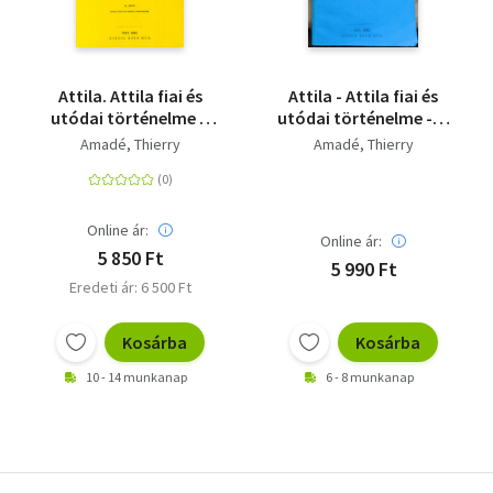
Attila. Attila fiai és
Attila - Attila fiai és
utódai történelme a
utódai történelme - II.
magyarok Európába
kötet - Saját képpel
Amadé, Thierry
Amadé, Thierry
telepedéséig II.
Online ár:
Online ár:
5 850 Ft
5 990 Ft
Eredeti ár: 6 500 Ft
Kosárba
Kosárba
10 - 14 munkanap
6 - 8 munkanap