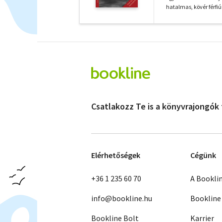
hatalmas, kövér férfi
Csatlakozz Te is a könyvrajongók
Elérhetőségek
Cégünk
+36 1 235 60 70
A Bookli
info@bookline.hu
Bookline
Bookline Bolt
Karrier