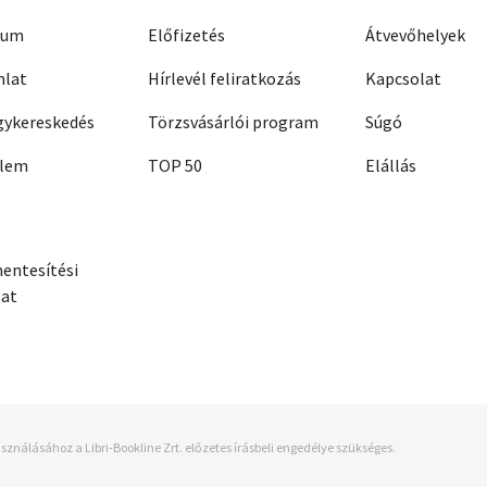
zum
Előfizetés
Átvevőhelyek
nlat
Hírlevél feliratkozás
Kapcsolat
ykereskedés
Törzsvásárlói program
Súgó
elem
TOP 50
Elállás
entesítési
zat
sználásához a Libri-Bookline Zrt. előzetes írásbeli engedélye szükséges.