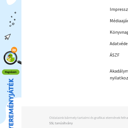
Impress
Médiaajá
Könyvnag
Adatvéd
ÁSZF
Akadálym
nyilatko
Oldalaink bármely tartalmi és grafikai elemének felha
SSL tanúsítvány