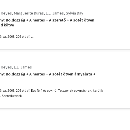
a Reyes
Marguerite Duras
E.L. James
Sylvia Day
ny: Boldogság + A hentes + A szerető + A ​sötét ötven
ád kötve
rsa, 2003, 208 oldal) ...
a Reyes
E.L. James
ny: Boldogság + A hentes + A ​sötét ötven árnyalata +
ársa, 2003, 208 oldal) Egy férfi és egy nő. Tetszenek egymásnak, kerülik
 Szeretkeznek...