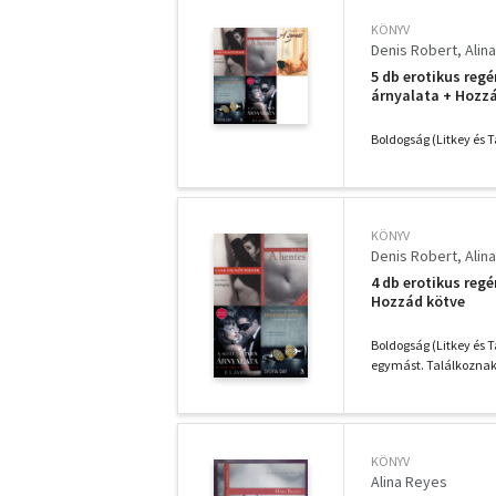
KÖNYV
Denis Robert
Alin
5 db erotikus regé
árnyalata + Hozz
Boldogság (Litkey és Tá
KÖNYV
Denis Robert
Alin
4 db erotikus regé
Hozzád kötve
Boldogság (Litkey és T
egymást. Találkoznak.
KÖNYV
Alina Reyes