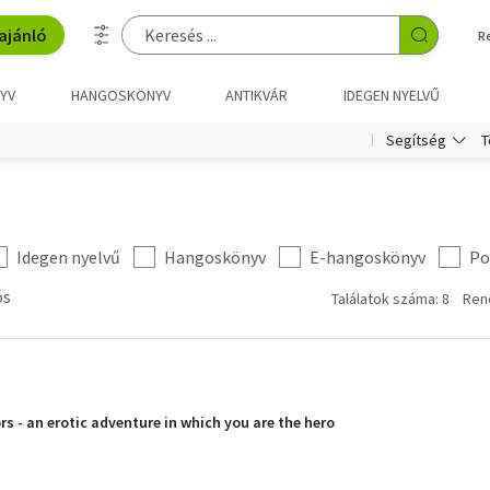
ajánló
R
YV
HANGOSKÖNYV
ANTIKVÁR
IDEGEN NYELVŰ
T
Segítség
Idegen nyelvű
Hangoskönyv
E-hangoskönyv
Po
ós
Találatok száma: 8
Ren
s - an erotic adventure in which you are the hero