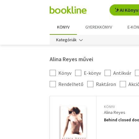
AI Könyv
KÖNYV
GYEREKKÖNYV
E-KÖN
Kategóriák
Alina Reyes művei
Könyv
E-könyv
Antikvár
Kategória
szűrés
További
Rendelhető
Raktáron
Akci
szűrők
KÖNYV
Alina Reyes
Behind closed door