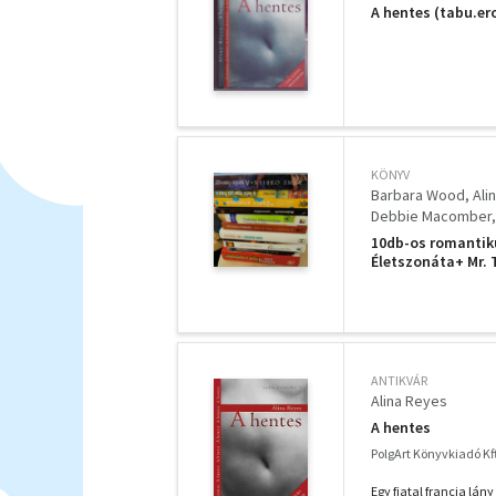
A hentes (tabu.ero
KÖNYV
Barbara Wood
Ali
Debbie Macomber
10db-os romantik
Életszonáta+ Mr. 
Mademoiselle S. 
szűz özvegy
ANTIKVÁR
Alina Reyes
A hentes
PolgArt Könyvkiadó Kft
Egy fiatal francia lán