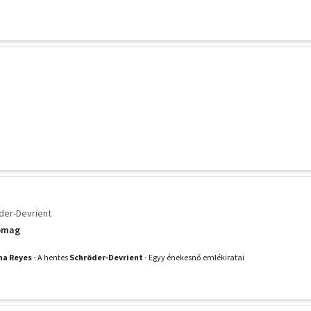
der-Devrient
somag
na Reyes
- A hentes
Schröder-Devrient
- Egyy énekesnő emlékiratai