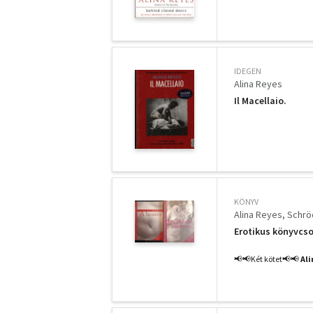
IDEGEN
Alina Reyes
Il Macellaio.
KÖNYV
Alina Reyes
Schrö
Erotikus könyvc
📢📢Két kötet📢📢
Ali