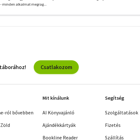
ú - minden alkalmat megrag...
További
szűrők
Csatlakozom
 táborához!
Mit kínálunk
Segítség
ne-ról bővebben
AI Könyvajánló
Szolgáltatások
 Zöld
Ajándékkártyák
Fizetés
Bookline Reader
Szállítás