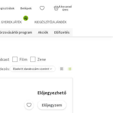
A kosarad
egisztrálok
Belépek
üres
új
GYEREKJÁTÉK
KIEGÉSZÍTŐ/AJÁNDÉK
örzsvásárlói program
Akciók
Előfizetés
dcast
Film
Zene
dezés:
Eladott darabszám szerint
Előjegyezhető
Előjegyzem