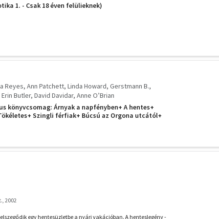
tika 1. - Csak 18 éven felülieknek)
na Reyes
Ann Patchett
Linda Howard
Gerstmann B.
Erin Butler
David Davidar
Anne O’Brian
us könyvcsomag: Árnyak a napfényben+ A hentes+
Tökéletes+ Szingli férfiak+ Búcsú az Orgona utcától+
szenvedélye+ Mr. Darcy nyomában+ A kék mangó háza+ A
., 2002
y elszegődik egy hentesüzletbe a nyári vakációban. A henteslegény -