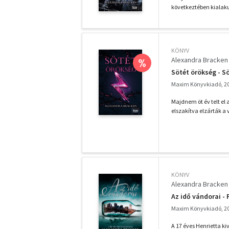
következtében kialakul
KÖNYV
Alexandra Bracken
%
Sötét örökség - Sö
Maxim Könyvkiadó, 2
Majdnem öt év telt el
elszakítva elzárták a v
KÖNYV
Alexandra Bracken
Az idő vándorai -
Maxim Könyvkiadó, 2
A 17 éves Henrietta ki