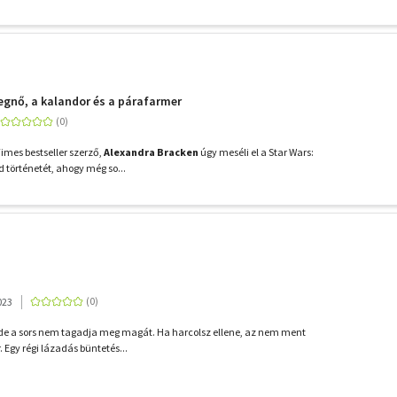
cegnő, a kalandor és a párafarmer
imes bestseller szerző,
Alexandra Bracken
úgy meséli el a Star Wars:
 történetét, ahogy még so...
023
 de a sors nem tagadja meg magát. Ha harcolsz ellene, az nem ment
. Egy régi lázadás büntetés...