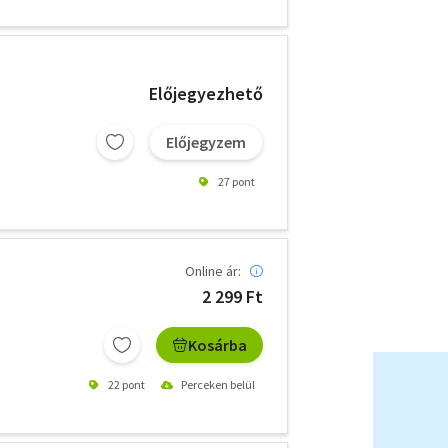
Előjegyezhető
Előjegyzem
27 pont
Online ár:
2 299 Ft
Kosárba
22 pont
Perceken belül