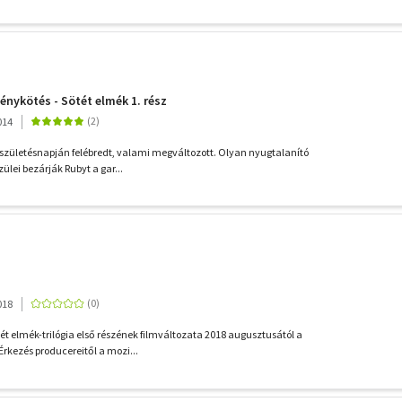
énykötés - Sötét elmék 1. rész
014
 születésnapján felébredt, valami megváltozott. Olyan nyugtalanító
zülei bezárják Rubyt a gar...
018
t elmék-trilógia első részének filmváltozata 2018 augusztusától a
Érkezés producereitől a mozi...