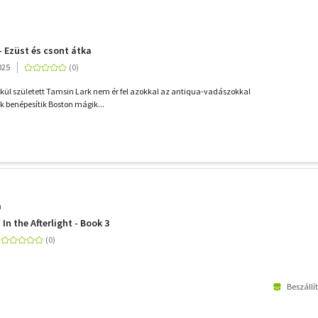
 - Ezüst és csont átka
025
kül született Tamsin Lark nem ér fel azokkal az antiqua-vadászokkal
k benépesítik Boston mágik...
a
In the Afterlight - Book 3
Beszállí