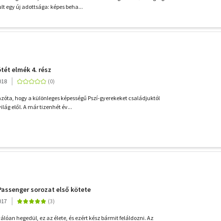
t egy új adottsága: képes beha...
tét elmék 4. rész
018
 azóta, hogy a különleges képességű Pszí-gyerekeket családjuktól
ilág elől. A már tizenhét év...
 Passenger sorozat első kötete
017
válóan hegedül, ez az élete, és ezért kész bármit feláldozni. Az