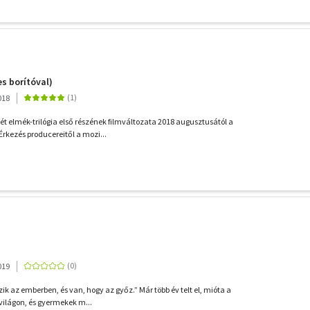
es borítóval)
018
t elmék-trilógia első részének filmváltozata 2018 augusztusától a
Érkezés producereitől a mozi...
019
zik az emberben, és van, hogy az győz.” Már több év telt el, mióta a
világon, és gyermekek m...