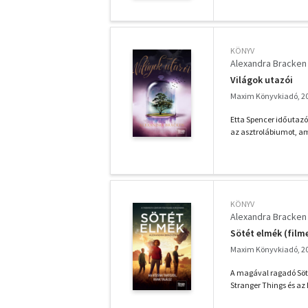
KÖNYV
Alexandra Bracken
Világok utazói
Maxim Könyvkiadó, 2
Etta Spencer időutazó
az asztrolábiumot, ame
KÖNYV
Alexandra Bracken
Sötét elmék (film
Maxim Könyvkiadó, 2
A magával ragadó Söté
Stranger Things és az 