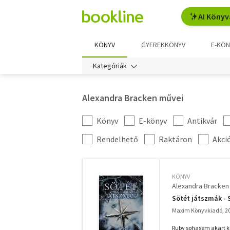
AI Könyv
KÖNYV
GYEREKKÖNYV
E-KÖN
Kategóriák
Alexandra Bracken művei
Könyv
E-könyv
Antikvár
Kategória
szűrés
További
Rendelhető
Raktáron
Akci
szűrők
KÖNYV
Alexandra Bracken
Sötét játszmák - S
Maxim Könyvkiadó, 2
Ruby sohasem akart kü