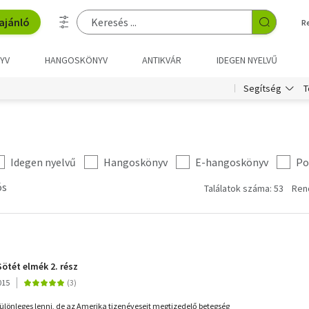
ajánló
R
YV
HANGOSKÖNYV
ANTIKVÁR
IDEGEN NYELVŰ
T
Segítség
Idegen nyelvű
Hangoskönyv
E-hangoskönyv
Po
ós
Találatok száma: 53
Ren
ötét elmék 2. rész
015
lönleges lenni, de az Amerika tizenéveseit megtizedelő betegség