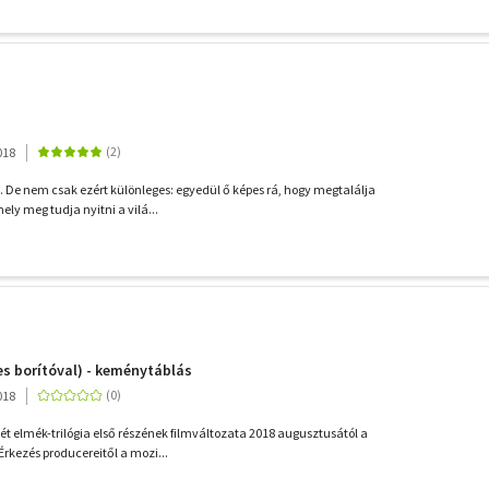
018
. De nem csak ezért különleges: egyedül ő képes rá, hogy megtalálja
ly meg tudja nyitni a vilá...
es borítóval) - keménytáblás
018
t elmék-trilógia első részének filmváltozata 2018 augusztusától a
Érkezés producereitől a mozi...