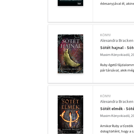
édesanyjával él, aki
KÖNYV
Alexandra Bracken
Sötét hajnal - Söt
Maxim Könyvkiadó, 2
Ruby égető fájdalomma
pár társával, akik még
KÖNYV
Alexandra Bracken
Sötét elmék - Söté
Maxim Könyvkiadó, 2
Amikor Ruby a tízedik
dolog történt, hogy a s