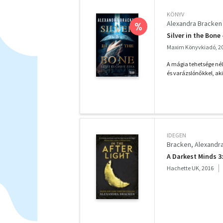
KÖNYV
Alexandra Bracken
%
Silver in the Bone
Maxim Könyvkiadó, 2
A mágia tehetsége nél
és varázslónőkkel, aki
IDEGEN
Bracken, Alexandr
A Darkest Minds 3: 
Hachette UK, 2016