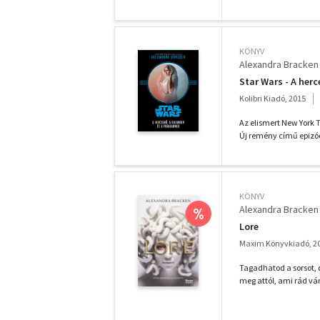
KÖNYV
Alexandra Bracken
Star Wars - A her
Kolibri Kiadó, 2015
Az elismert New York T
Új remény című epizód
KÖNYV
Alexandra Bracken
%
Lore
Maxim Könyvkiadó, 2
Tagadhatod a sorsot,
meg attól, ami rád vár