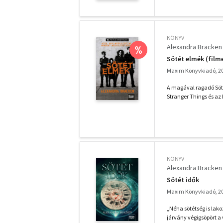
KÖNYV
Alexandra Bracken
%
Sötét elmék (film
Maxim Könyvkiadó, 2
A magával ragadó Söté
Stranger Things és az 
KÖNYV
Alexandra Bracken
Sötét idők
Maxim Könyvkiadó, 2
„Néha sötétség is lako
járvány végigsöpört a 