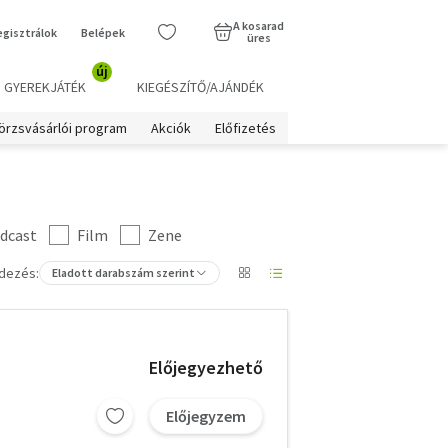
A kosarad
egisztrálok
Belépek
üres
új
GYEREKJÁTÉK
KIEGÉSZÍTŐ/AJÁNDÉK
örzsvásárlói program
Akciók
Előfizetés
dcast
Film
Zene
dezés:
Eladott darabszám szerint
Előjegyezhető
Előjegyzem