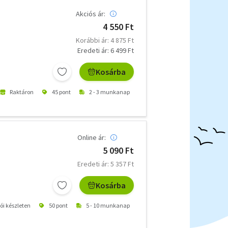
Akciós ár:
4 550 Ft
Korábbi ár: 4 875 Ft
Eredeti ár: 6 499 Ft
Kosárba
Raktáron
45 pont
2 - 3 munkanap
Online ár:
5 090 Ft
Eredeti ár: 5 357 Ft
Kosárba
tói készleten
50 pont
5 - 10 munkanap