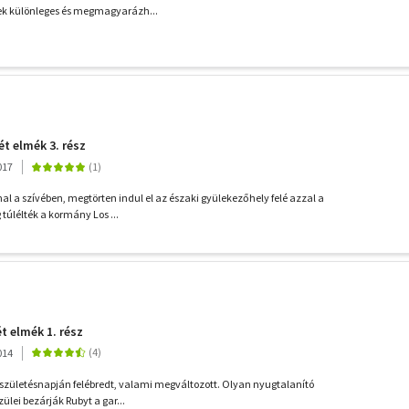
nek különleges és megmagyarázh...
ét elmék 3. rész
017
l a szívében, megtörten indul el az északi gyülekezőhely felé azzal a
 túlélték a kormány Los ...
t elmék 1. rész
014
 születésnapján felébredt, valami megváltozott. Olyan nyugtalanító
zülei bezárják Rubyt a gar...