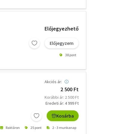
Előjegyezhető
Előjegyzem
38 pont
Akciós ár:
2 500 Ft
Korábbi ár: 2 500 Ft
Eredeti ár: 4 999 Ft
Kosárba
Raktáron
25 pont
2 - 3 munkanap