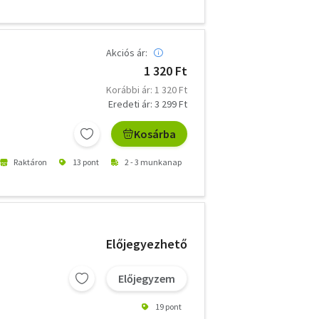
Akciós ár:
1 320 Ft
Korábbi ár: 1 320 Ft
Eredeti ár: 3 299 Ft
Kosárba
Raktáron
13 pont
2 - 3 munkanap
Előjegyezhető
Előjegyzem
19 pont