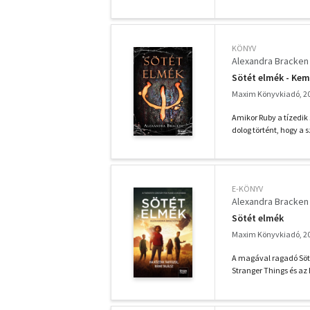
KÖNYV
Alexandra Bracken
Sötét elmék - Kem
Maxim Könyvkiadó, 2
Amikor Ruby a tízedik
dolog történt, hogy a s
E-KÖNYV
Alexandra Bracken
Sötét elmék
Maxim Könyvkiadó, 2
A magával ragadó Söté
Stranger Things és az 