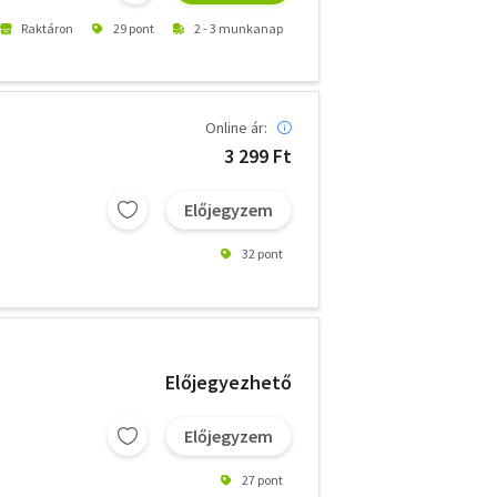
Raktáron
29 pont
2 - 3 munkanap
Online ár:
3 299 Ft
Előjegyzem
32 pont
Előjegyezhető
Előjegyzem
27 pont