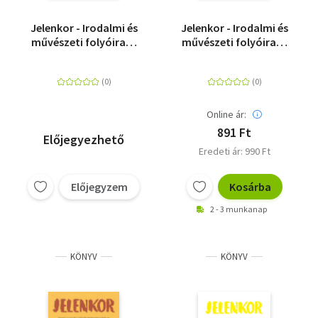
Jelenkor - Irodalmi és
Jelenkor - Irodalmi és
művészeti folyóirat -
művészeti folyóirat -
2017. október
2017. szeptember
Online ár:
891 Ft
Előjegyezhető
Eredeti ár: 990 Ft
Előjegyzem
Kosárba
2 - 3 munkanap
KÖNYV
KÖNYV