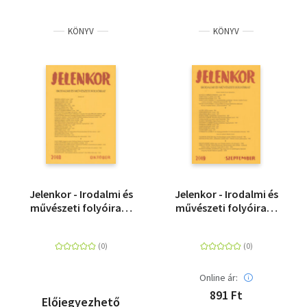
KÖNYV
KÖNYV
Jelenkor - Irodalmi és
Jelenkor - Irodalmi és
művészeti folyóirat -
művészeti folyóirat -
2018. október
2019. szeptember
Online ár:
891 Ft
Előjegyezhető