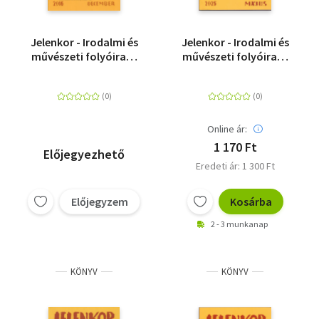
Jelenkor - Irodalmi és
Jelenkor - Irodalmi és
művészeti folyóirat -
művészeti folyóirat -
2016. december
2025. május
Online ár:
1 170 Ft
Előjegyezhető
Eredeti ár: 1 300 Ft
Előjegyzem
Kosárba
2 - 3 munkanap
KÖNYV
KÖNYV