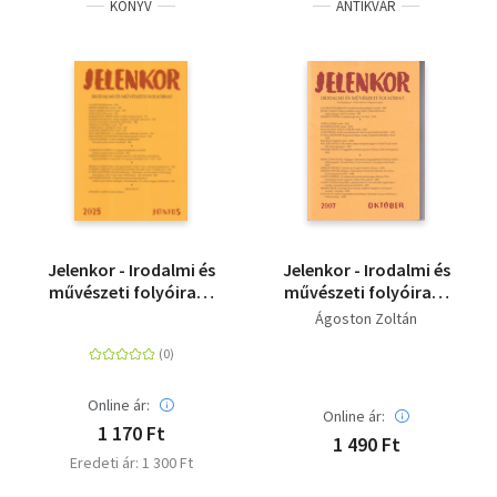
KÖNYV
ANTIKVÁR
Jelenkor - Irodalmi és
Jelenkor - Irodalmi és
művészeti folyóirat -
művészeti folyóirat -
2025. június
2007. október
Ágoston Zoltán
Online ár:
Online ár:
1 170 Ft
1 490 Ft
Eredeti ár: 1 300 Ft