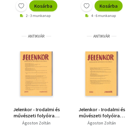
Kosárba
Kosárba
2 - 3 munkanap
4 - 6 munkanap
ANTIKVÁR
ANTIKVÁR
Jelenkor - Irodalmi és
Jelenkor - Irodalmi és
művészeti folyóirat -
művészeti folyóirat -
2004. március
2003. január
Ágoston Zoltán
Ágoston Zoltán