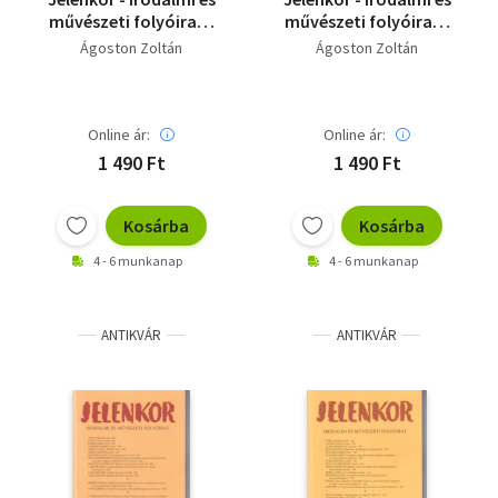
művészeti folyóirat -
művészeti folyóirat -
2002. szeptember
2010. március
Ágoston Zoltán
Ágoston Zoltán
Online ár:
Online ár:
1 490 Ft
1 490 Ft
Kosárba
Kosárba
4 - 6 munkanap
4 - 6 munkanap
ANTIKVÁR
ANTIKVÁR