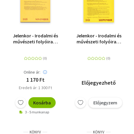
Jelenkor - Irodalmi és
Jelenkor - Irodalmi és
művészeti folyóirat -
művészeti folyóirat -
2025. november
2021. szeptember
Online ár:
1 170 Ft
Előjegyezhető
Eredeti ár: 1 300 Ft
Kosárba
Előjegyzem
3 - 5 munkanap
KÖNYV
KÖNYV