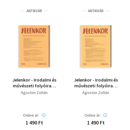
ANTIKVÁR
ANTIKVÁR
Jelenkor - Irodalmi és
Jelenkor - Irodalmi és
művészeti folyóirat -
művészeti folyóirat -
2012. március
2011. május
Ágoston Zoltán
Ágoston Zoltán
Online ár:
Online ár:
1 490 Ft
1 490 Ft