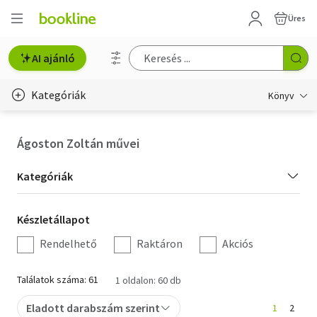
Üres
AI ajánló
Kategóriák
Könyv
Életmód, egészség
Ágoston Zoltán művei
Erotika
Kategória
Kategóriák
Gyermek- és ifjúsági
szűrés
Készletállapot
Készletállapot
Hobbi, szabadidő
szűrés
Rendelhető
Raktáron
Akciós
Irodalom
Találatok száma: 61
1 oldalon: 60 db
Művészet
Eladott darabszám szerint
1
2
Szakkönyv