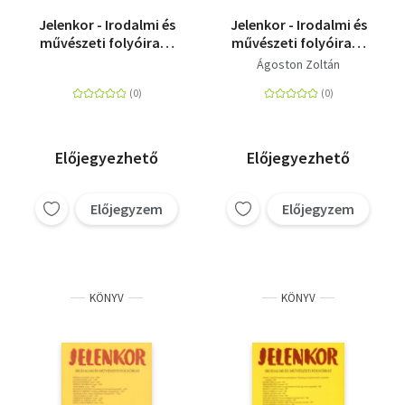
Jelenkor - Irodalmi és
Jelenkor - Irodalmi és
művészeti folyóirat -
művészeti folyóirat -
2017. április
2024. június -
Ágoston Zoltán
Melléklettel
:Visszavonulás a világ
végéről
Előjegyezhető
Előjegyezhető
Előjegyzem
Előjegyzem
KÖNYV
KÖNYV