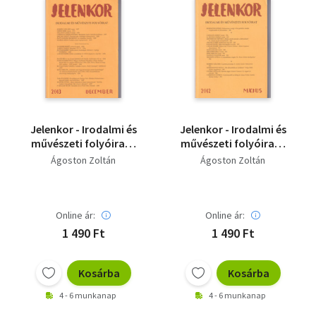
Jelenkor - Irodalmi és
Jelenkor - Irodalmi és
művészeti folyóirat -
művészeti folyóirat -
2013. december
2012. május
Ágoston Zoltán
Ágoston Zoltán
Online ár:
Online ár:
1 490 Ft
1 490 Ft
Kosárba
Kosárba
4 - 6 munkanap
4 - 6 munkanap