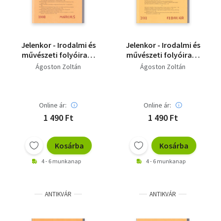
Jelenkor - Irodalmi és
Jelenkor - Irodalmi és
művészeti folyóirat -
művészeti folyóirat -
2008. március
2011. február
Ágoston Zoltán
Ágoston Zoltán
Online ár:
Online ár:
1 490 Ft
1 490 Ft
Kosárba
Kosárba
4 - 6 munkanap
4 - 6 munkanap
ANTIKVÁR
ANTIKVÁR