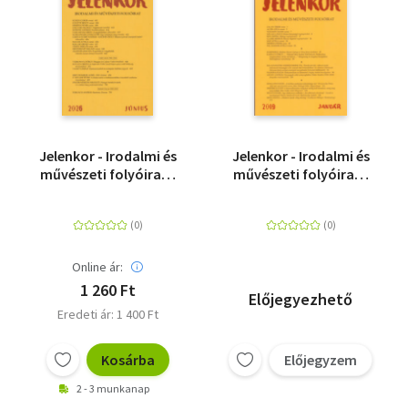
Jelenkor - Irodalmi és
Jelenkor - Irodalmi és
művészeti folyóirat -
művészeti folyóirat -
2026. június
2019. január
Online ár:
1 260 Ft
Előjegyezhető
Eredeti ár: 1 400 Ft
Kosárba
Előjegyzem
2 - 3 munkanap