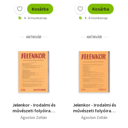
Kosárba
Kosárba
4 - 6 munkanap
4 - 6 munkanap
ANTIKVÁR
ANTIKVÁR
Jelenkor - Irodalmi és
Jelenkor - Irodalmi és
művészeti folyóirat -
művészeti folyóirat -
2019. szeptember
2014. május
Ágoston Zoltán
Ágoston Zoltán