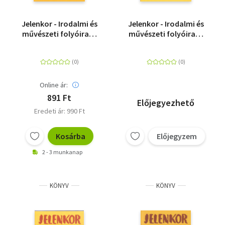
Jelenkor - Irodalmi és
Jelenkor - Irodalmi és
művészeti folyóirat -
művészeti folyóirat -
2019. november
2018. január
Online ár:
891 Ft
Előjegyezhető
Eredeti ár: 990 Ft
Kosárba
Előjegyzem
2 - 3 munkanap
KÖNYV
KÖNYV