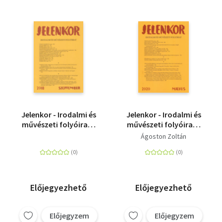
Jelenkor - Irodalmi és
Jelenkor - Irodalmi és
művészeti folyóirat -
művészeti folyóirat -
2018. szeptember
2020. május
Ágoston Zoltán
Előjegyezhető
Előjegyezhető
Előjegyzem
Előjegyzem