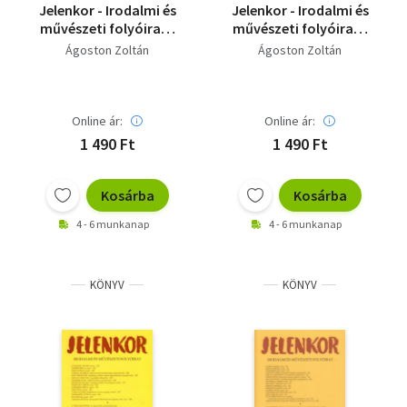
Jelenkor - Irodalmi és
Jelenkor - Irodalmi és
művészeti folyóirat -
művészeti folyóirat -
2014. április
2014. július-augusztus
Ágoston Zoltán
Ágoston Zoltán
Online ár:
Online ár:
1 490 Ft
1 490 Ft
Kosárba
Kosárba
4 - 6 munkanap
4 - 6 munkanap
KÖNYV
KÖNYV