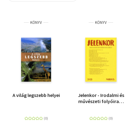
Szótár, nyelvkönyv
KÖNYV
KÖNYV
Tankönyv, segédkönyv
Társadalomtudomány
Természettudomány
Történelem
Vallás
A világ legszebb helyei
Jelenkor - Irodalmi és
művészeti folyóirat -
2023. május