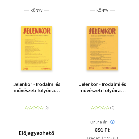
KÖNYV
KÖNYV
Jelenkor - Irodalmi és
Jelenkor - Irodalmi és
művészeti folyóirat -
művészeti folyóirat -
2021. április
2020. szeptember -
LXIII. évfolyam 9. szám
Online ár:
891 Ft
Előjegyezhető
Eredeti ár: 990 Ft