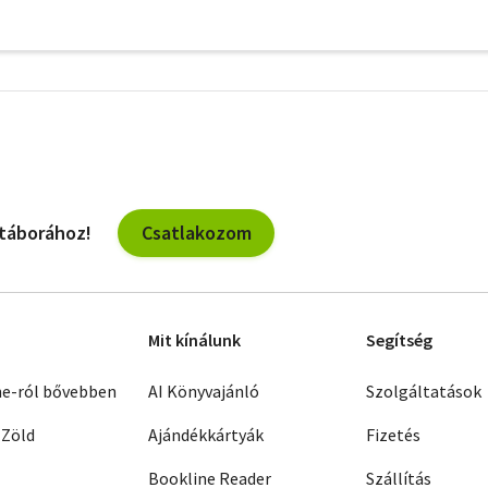
További
szűrők
Csatlakozom
 táborához!
Mit kínálunk
Segítség
ne-ról bővebben
AI Könyvajánló
Szolgáltatások
 Zöld
Ajándékkártyák
Fizetés
Bookline Reader
Szállítás