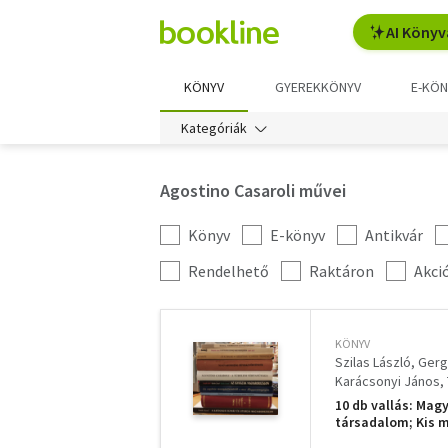
AI Könyv
KÖNYV
GYEREKKÖNYV
E-KÖN
Kategóriák
Agostino Casaroli művei
Könyv
E-könyv
Antikvár
Kategória
szűrés
További
Rendelhető
Raktáron
Akci
szűrők
KÖNYV
Szilas László
Gerg
Karácsonyi János
J. W. Kowalski
10 db vallás: Mag
társadalom; Kis m
Magyarországon; 