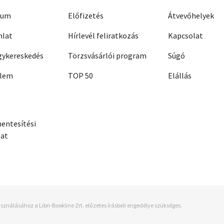
zum
Előfizetés
Átvevőhelyek
nlat
Hírlevél feliratkozás
Kapcsolat
ykereskedés
Törzsvásárlói program
Súgó
elem
TOP 50
Elállás
entesítési
zat
sználásához a Libri-Bookline Zrt. előzetes írásbeli engedélye szükséges.