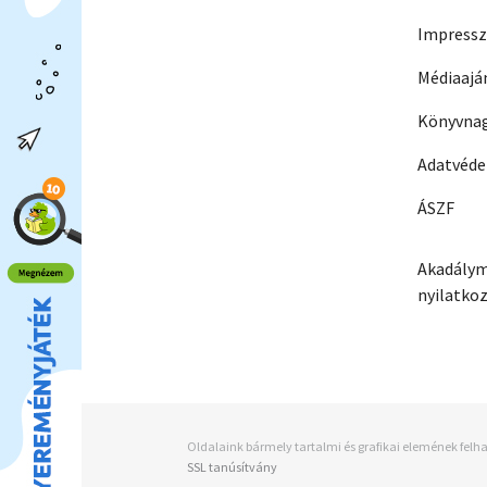
Impress
Médiaajá
Könyvnag
Adatvéd
ÁSZF
Akadálym
nyilatko
Oldalaink bármely tartalmi és grafikai elemének felha
SSL tanúsítvány