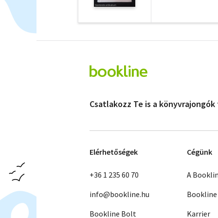
Csatlakozz Te is a könyvrajongók
Elérhetőségek
Cégünk
+36 1 235 60 70
A Bookli
info@bookline.hu
Bookline
Bookline Bolt
Karrier