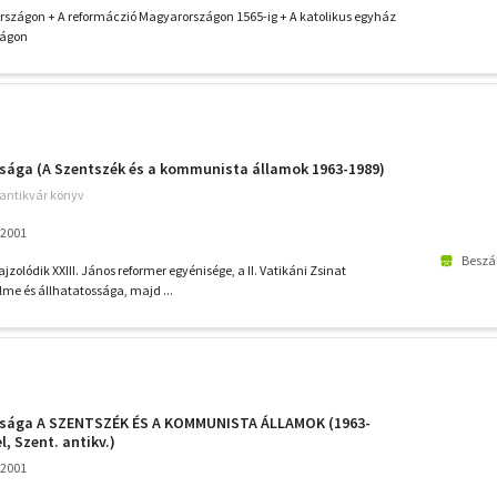
tereiről a mai Magyarországon
szágon + A reformáczió Magyarországon 1565-ig + A katolikus egyház
zágon
úsága (A Szentszék és a kommunista államok 1963-1989)
 antikvár könyv
 2001
Beszál
zolódik XXIII. János reformer egyénisége, a II. Vatikáni Zsinat
elme és állhatatossága, majd ...
úsága A SZENTSZÉK ÉS A KOMMUNISTA ÁLLAMOK (1963-
l, Szent. antikv.)
 2001