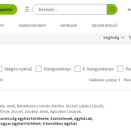
ajánló
R
YV
HANGOSKÖNYV
ANTIKVÁR
IDEGEN NYELVŰ
T
Segítség
Idegen nyelvű
Hangoskönyv
E-hangoskönyv
Po
ós
Találatok száma: 3
Ren
ely Jenő
Barankovics István
Kardos József
Lukács László
Török József
Zoványi Jenő
Agostino Casaroli
yarország egyháztörténete; Szerzetesek, egyházak,
agyar egyháztörténet; A katolikus egyház
A türelem vértanúsága; Demokrácia, egyház, szabadság;