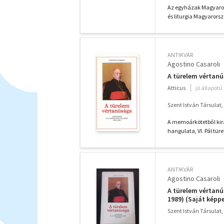
Az egyház mozgás
Az egyházak Magyaror
és liturgia Magyarors
ANTIKVÁR
Agostino Casaroli
A türelem vértan
Atticus
jó állapotú
Szent István Társulat,
A memoárkötetből kiraj
hangulata, VI. Pál tür
ANTIKVÁR
Agostino Casaroli
A türelem vértan
1989) (Saját képpe
Szent István Társulat,