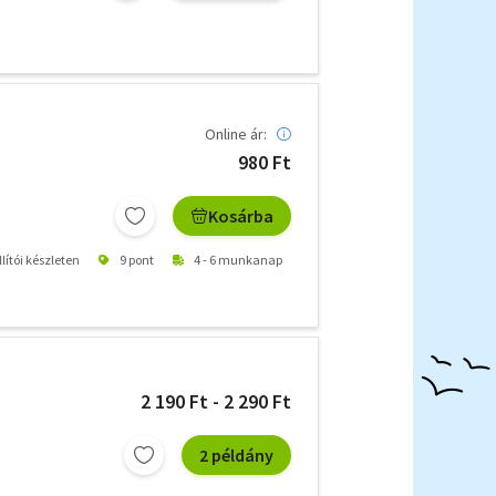
Online ár:
980 Ft
Kosárba
lítói készleten
9 pont
4 - 6 munkanap
2 190 Ft - 2 290 Ft
2 példány