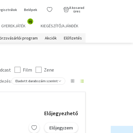
A kosarad
egisztrálok
Belépek
üres
új
GYEREKJÁTÉK
KIEGÉSZÍTŐ/AJÁNDÉK
örzsvásárlói program
Akciók
Előfizetés
dcast
Film
Zene
dezés:
Eladott darabszám szerint
Előjegyezhető
Előjegyzem