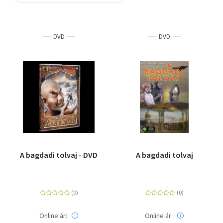
Szótár, nyelvkönyv
DVD
DVD
Tankönyv, segédkönyv
Társadalomtudomány
Természettudomány
Történelem
Vallás
A bagdadi tolvaj - DVD
A bagdadi tolvaj
Online ár:
Online ár: