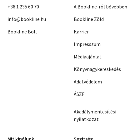
+36 1 235 60 70
A Bookline-ról bővebben
info@bookline.hu
Bookline Zöld
Bookline Bolt
Karrier
Impresszum
Médiaajánlat
Könyvnagykereskedés
Adatvédelem
ÁSZF
Akadálymentesítési
nyilatkozat
Mit kínálunk
Segítség