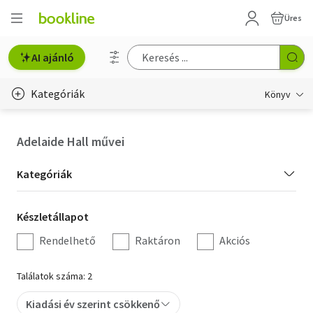
Üres
AI ajánló
Kategóriák
Könyv
Életmód, egészség
Adelaide Hall művei
Erotika
Kategória
Kategóriák
Gyermek- és ifjúsági
szűrés
Készletállapot
Készletállapot
Hobbi, szabadidő
szűrés
Rendelhető
Raktáron
Akciós
Irodalom
Találatok száma: 2
Művészet
Kiadási év szerint csökkenő
Szakkönyv