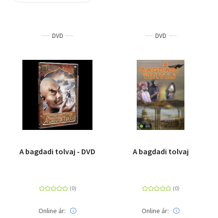
Szótár, nyelvkönyv
DVD
DVD
Tankönyv, segédkönyv
Társadalomtudomány
Természettudomány
Történelem
Vallás
A bagdadi tolvaj - DVD
A bagdadi tolvaj
Online ár:
Online ár: