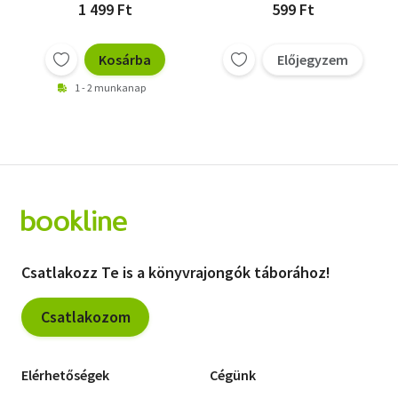
1 499 Ft
599 Ft
Kosárba
Előjegyzem
1 - 2 munkanap
Csatlakozz Te is a könyvrajongók táborához!
Csatlakozom
Elérhetőségek
Cégünk