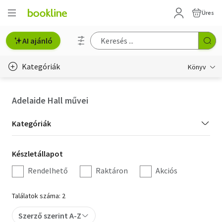
Üres
AI ajánló
Kategóriák
Könyv
Életmód, egészség
Adelaide Hall művei
Erotika
Kategória
Kategóriák
Gyermek- és ifjúsági
szűrés
Készletállapot
Készletállapot
Hobbi, szabadidő
szűrés
Rendelhető
Raktáron
Akciós
Irodalom
Találatok száma: 2
Művészet
Szerző szerint A-Z
Szakkönyv