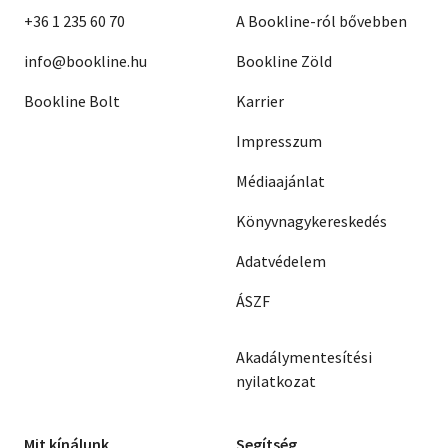
+36 1 235 60 70
A Bookline-ról bővebben
info@bookline.hu
Bookline Zöld
Bookline Bolt
Karrier
Impresszum
Médiaajánlat
Könyvnagykereskedés
Adatvédelem
ÁSZF
Akadálymentesítési
nyilatkozat
Mit kínálunk
Segítség