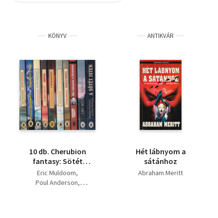
Szótár, nyelvkönyv
KÖNYV
ANTIKVÁR
Tankönyv, segédkönyv
Társadalomtudomány
Természettudomány
Történelem
Vallás
10 db. Cherubion
Hét lábnyom a
fantasy: Sötét
sátánhoz
angyalok + Tomboló
Eric Muldoom
Abraham Meritt
vihar + Zlone örökösei
Poul Anderson
+ Vérnász + A
Daniel Duncan Parker
kiválasztott + Egy
Robert Knight
ghoul vacsorája +
Anthony Sheenard