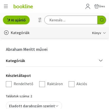
Üres
AI ajánló
Kategóriák
Könyv
Életmód, egészség
Abraham Meritt művei
Erotika
Kategória
Kategóriák
Gyermek- és ifjúsági
szűrés
Készletállapot
Készletállapot
Hobbi, szabadidő
szűrés
Rendelhető
Raktáron
Akciós
Irodalom
Találatok száma: 2
Művészet
Eladott darabszám szerint
Szakkönyv