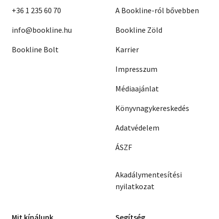
+36 1 235 60 70
A Bookline-ról bővebben
info@bookline.hu
Bookline Zöld
Bookline Bolt
Karrier
Impresszum
Médiaajánlat
Könyvnagykereskedés
Adatvédelem
ÁSZF
Akadálymentesítési
nyilatkozat
Mit kínálunk
Segítség