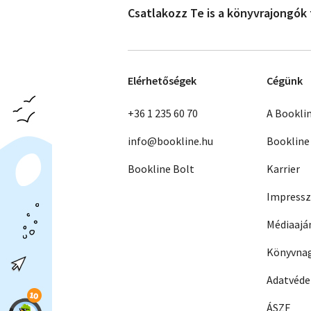
Csatlakozz Te is a könyvrajongók
Elérhetőségek
Cégünk
+36 1 235 60 70
A Bookli
info@bookline.hu
Bookline
Bookline Bolt
Karrier
Impress
Médiaajá
Könyvnag
Adatvéd
ÁSZF