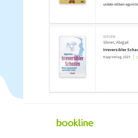
utóbbi időben egyre tö
IDEGEN
Shrier, Abigail
Irreversibler Sch
Kopp Verlag, 2023