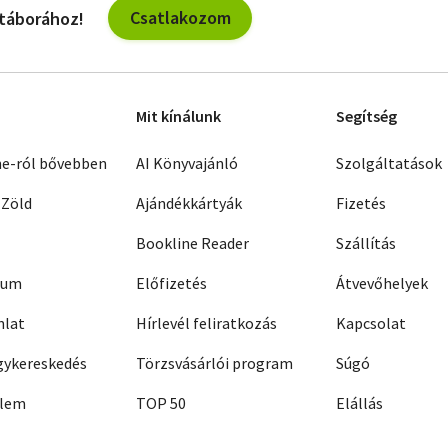
Csatlakozom
 táborához!
Mit kínálunk
Segítség
ne-ról bővebben
AI Könyvajánló
Szolgáltatások
 Zöld
Ajándékkártyák
Fizetés
Bookline Reader
Szállítás
zum
Előfizetés
Átvevőhelyek
nlat
Hírlevél feliratkozás
Kapcsolat
ykereskedés
Törzsvásárlói program
Súgó
elem
TOP 50
Elállás