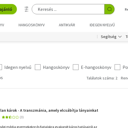
ajánló
R
YV
HANGOSKÖNYV
ANTIKVÁR
IDEGEN NYELVŰ
T
Segítség
Idegen nyelvű
Hangoskönyv
E-hangoskönyv
Po
ós
Találatok száma: 2
Ren
lan károk - A transzmánia, amely elcsábítja lányainkat
sségi média gyermekekre és fiatalokra gyakorolt káros hatásairól az