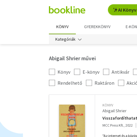
AI Könyv
KÖNYV
GYEREKKÖNYV
E-KÖN
Kategóriák
Abigail Shrier művei
Könyv
E-könyv
Antikvár
Kategória
szűrés
További
Rendelhető
Raktáron
Akci
szűrők
KÖNYV
Abigail Shrier
Visszafordíthatat
MCC Press Kft., 2022
"Az internet és a közö