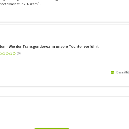
bbet olvashatunk. A számí...
aden - Wie der Transgenderwahn unsere Töchter verführt
Beszállí
További
szűrők