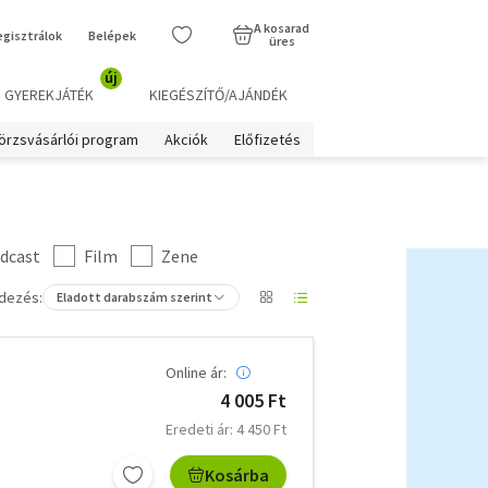
A kosarad
egisztrálok
Belépek
üres
új
GYEREKJÁTÉK
KIEGÉSZÍTŐ/AJÁNDÉK
örzsvásárlói program
Akciók
Előfizetés
dcast
Film
Zene
dezés:
Eladott darabszám szerint
Online ár:
4 005 Ft
Eredeti ár: 4 450 Ft
Kosárba