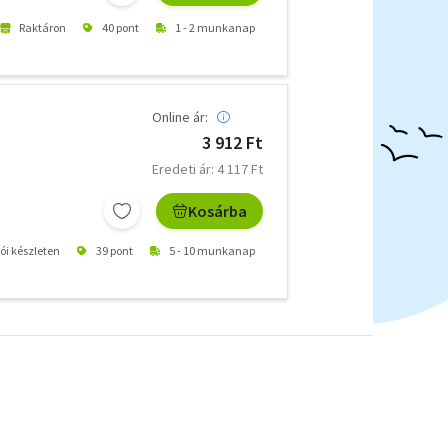
Raktáron
40 pont
1 - 2 munkanap
Online ár:
3 912 Ft
Eredeti ár: 4 117 Ft
Kosárba
tói készleten
39 pont
5 - 10 munkanap