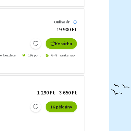
Online ár:
19 900 Ft
Kosárba
tói készleten
199 pont
6 - 8 munkanap
1 290 Ft - 3 650 Ft
16 példány