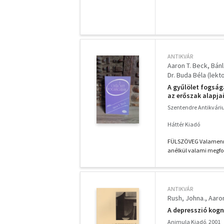
ANTIKVÁR
Aaron T. Beck
Bánl
Dr. Buda Béla (lekto
A gyűlölet fogság
az erőszak alapj
Szentendre Antikvár
Háttér Kiadó
FÜLSZÖVEG Valamennyiü
anélkül valami megfog
ANTIKVÁR
Rush, Johna.
Aaron
A depresszió kogn
Animula Kiadó, 2001