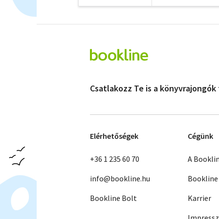
Csatlakozz Te is a könyvrajongók
Elérhetőségek
Cégünk
+36 1 235 60 70
A Bookli
info@bookline.hu
Bookline
Bookline Bolt
Karrier
Impress