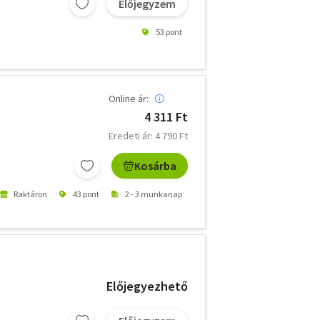
Előjegyzem
53 pont
Online ár:
4 311 Ft
Eredeti ár: 4 790 Ft
Kosárba
Raktáron
43 pont
2 - 3 munkanap
Előjegyezhető