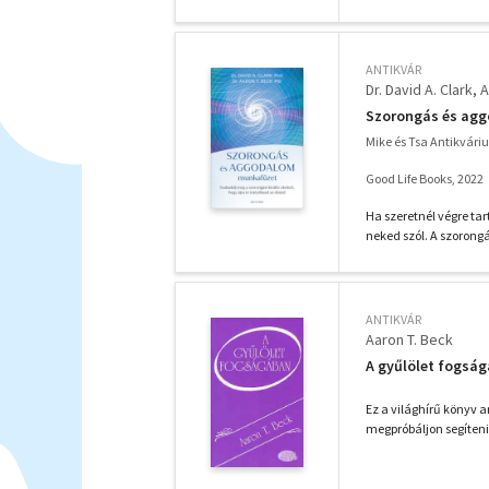
ANTIKVÁR
Dr. David A. Clark
A
Szorongás és ag
Mike és Tsa Antikvár
Good Life Books, 2022
Ha szeretnél végre ta
neked szól. A szorong
ANTIKVÁR
Aaron T. Beck
A gyűlölet fogsá
Ez a világhírű könyv a
megpróbáljon segíteni 