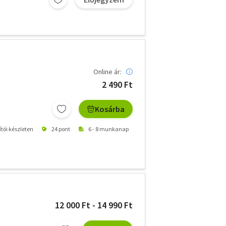
Online ár:
2 490 Ft
Kosárba
ítói készleten
24 pont
6 - 8 munkanap
12 000 Ft - 14 990 Ft