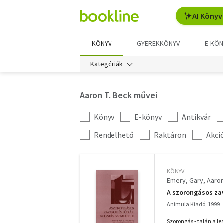
AI Könyv
KÖNYV
GYEREKKÖNYV
E-KÖN
Kategóriák
Aaron T. Beck művei
Könyv
E-könyv
Antikvár
Kategória
szűrés
További
Rendelhető
Raktáron
Akci
szűrők
KÖNYV
Emery, Gary
Aaron
A szorongásos zav
Animula Kiadó, 1999
Szorongás - talán a le