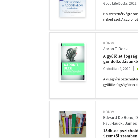
Good Life Books, 2022
Ha szeretnél végre ta
neked szól. A szorong
KÖNYV
Aaron T. Beck
A gyűlölet fogság
gondolkodásunk
Gabo Kiadó, 2020
A világhírű pszichiáter
gyűlölet fogságában 
KÖNYV
Edward De Bono
D
Paul Hauck
James 
Gael Lindenfield
J
15db-os pszichol
Szemtől szemben a