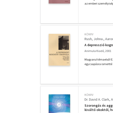
az emberi személyisé
KÖNYV
Rush, Johna.
Aaron
A depresszió kogn
Animula Kiadó, 2001
Magyarul témaelső! Ez
egycsapásra ismertté é
KÖNYV
Dr. David A. Clark
A
Szorongás és agg
kiváltó okoktól, h