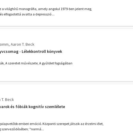
 a világhírű monográfia, amely angolul 1979-ben jelent meg,
s elfogadottá avatta a depresszió ...
Fromm
Aaron T. Beck
yvcsomag - Lélekkontroll könyvek
mák, A szeretet művészete, A gyűlölet fogságában
 T. Beck
arok és fóbiák kognitív szemlélete
galapvetőbb emberi emóció. Központi szerepet játszik az érzelmi élet,
g szerveződésében; "normá...