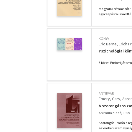
Magyarul témaelső! Ez
egycsapásra ismertté é
KÖNYV
Eric Berne
Erich 
Pszichológiai kön
3 kötet: Emberi játsz
ANTIKVÁR
Emery, Gary
Aaron
A szorongásos zav
Animula Kiadó, 1999
Szorongás - talán a le
az emberi személyisé