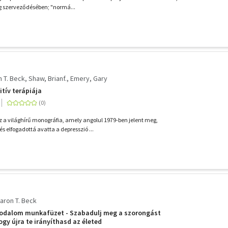
g szerveződésében; "normá...
 T. Beck
Shaw, Brianf.
Emery, Gary
itív terápiája
 a világhírű monográfia, amely angolul 1979-ben jelent meg,
s elfogadottá avatta a depresszió ...
aron T. Beck
odalom munkafüzet - Szabadulj meg a szorongást
ogy újra te irányíthasd az életed