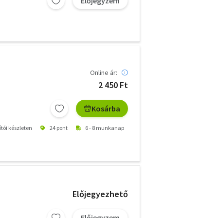
Előjegyzem
Online ár:
2 450 Ft
Kosárba
ítói készleten
24 pont
6 - 8 munkanap
Előjegyezhető
Előjegyzem