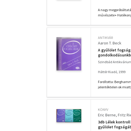
fogságában+ Az ör
önmagadhoz+ A d
A nagy megpróbáltatá
művészete+ Hatékony f
ANTIKVÁR
Aaron T. Beck
A gyűlölet fogság
gondolkodásunkba
Szindbád Antikváriu
Háttér Kiadó, 1999
Fordította: Berghamme
jelentéktelen ok miatt
KÖNYV
Eric Berne
Fritz R
3db Lélek kontrol
gyűlölet fogságá