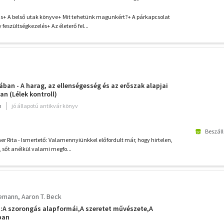
egedés művészete+ Csak a baj van velük?+ Légy jó
epresszió természetes gyógymódjai+
s+ A belső utak könyve+ Mit tehetünk magunkért?+ A párkapcsolat
eszültségkezelés+ Az életerő fel...
ában - A harag, az ellenségesség és az erőszak alapjai
n (Lélek kontroll)
m
jó állapotú antikvár könyv
Beszáll
r Rita - Ismertető: Valamennyiünkkel előfordult már, hogy hirtelen,
, sőt anélkül valami megfo...
iemann
Aaron T. Beck
l :A szorongás alapformái,A szeretet művészete,A
ban