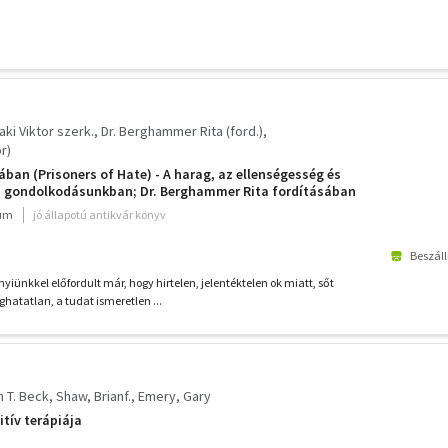
aki Viktor szerk.
Dr. Berghammer Rita (ford.)
r)
ában (Prisoners of Hate) - A harag, az ellenségesség és
ai gondolkodásunkban; Dr. Berghammer Rita fordításában
ium
jó állapotú antikvár könyv
Beszáll
nkkel előfordult már, hogy hirtelen, jelentéktelen ok miatt, sőt
hatatlan, a tudat ismeretlen ...
 T. Beck
Shaw, Brianf.
Emery, Gary
itív terápiája