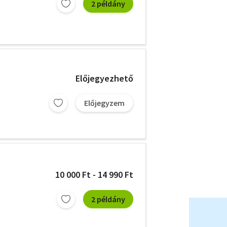
2 példány
Előjegyezhető
Előjegyzem
10 000 Ft - 14 990 Ft
2 példány