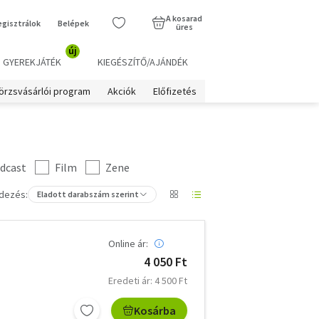
A kosarad
egisztrálok
Belépek
üres
új
GYEREKJÁTÉK
KIEGÉSZÍTŐ/AJÁNDÉK
örzsvásárlói program
Akciók
Előfizetés
dcast
Film
Zene
dezés:
Eladott darabszám szerint
Online ár:
4 050 Ft
Eredeti ár: 4 500 Ft
Kosárba