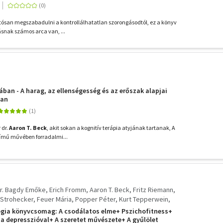
rtósan megszabadulni a kontrollálhatatlan szorongásodtól, ez a könyv
ásnak számos arca van, ...
ában - A harag, az ellenségesség és az erőszak alapjai
ban
 dr.
Aaron T. Beck
, akit sokan a kognitív terápia atyjának tartanak, A
című művében forradalmi...
r. Bagdy Emőke
Erich Fromm
Aaron T. Beck
Fritz Riemann
Strohecker
Feuer Mária
Popper Péter
Kurt Tepperwein
ohn Volkmar
ógia könyvcsomag: A csodálatos elme+ Pszichofitness+
 depresszióval+ A szeretet művészete+ A gyűlölet