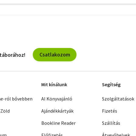
További
szűrők
Csatlakozom
 táborához!
Mit kínálunk
Segítség
ne-ról bővebben
AI Könyvajánló
Szolgáltatások
 Zöld
Ajándékkártyák
Fizetés
Bookline Reader
Szállítás
zum
Előfizetés
Átvevőhelyek