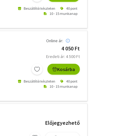
Beszállítói készleten
40 pont
10 - 15 munkanap
Online ár:
4 050 Ft
Eredeti ár: 4 500 Ft
Kosárba
Beszállítói készleten
40 pont
10 - 15 munkanap
Előjegyezhető