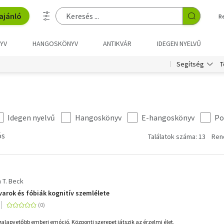
ajánló
R
YV
HANGOSKÖNYV
ANTIKVÁR
IDEGEN NYELVŰ
T
Segítség
Idegen nyelvű
Hangoskönyv
E-hangoskönyv
Po
ós
Találatok száma: 13
Ren
 T. Beck
arok és fóbiák kognitív szemlélete
galapvetőbb emberi emóció. Központi szerepet játszik az érzelmi élet,