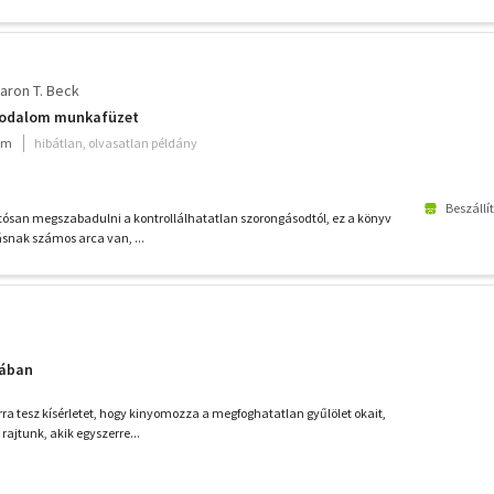
aron T. Beck
godalom munkafüzet
ium
hibátlan, olvasatlan példány
Beszállí
rtósan megszabadulni a kontrollálhatatlan szorongásodtól, ez a könyv
ásnak számos arca van, ...
gában
rra tesz kísérletet, hogy kinyomozza a megfoghatatlan gyűlölet okait,
rajtunk, akik egyszerre...