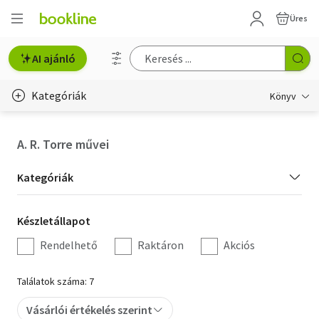
Üres
AI ajánló
Kategóriák
Könyv
Életmód, egészség
A. R. Torre művei
Erotika
Kategória
Kategóriák
Gyermek- és ifjúsági
szűrés
Készletállapot
Készletállapot
Hobbi, szabadidő
szűrés
Rendelhető
Raktáron
Akciós
Irodalom
Találatok száma: 7
Művészet
Vásárlói értékelés szerint
Szakkönyv