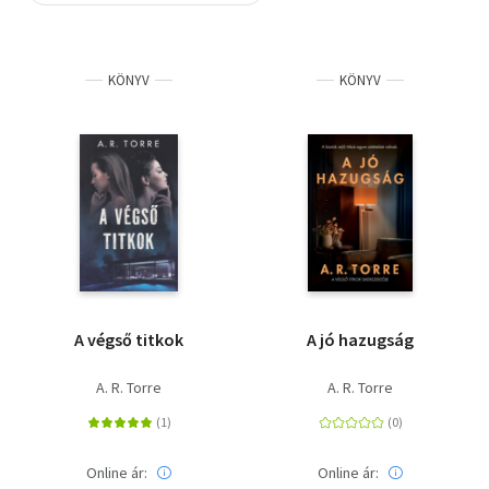
Szótár, nyelvkönyv
KÖNYV
KÖNYV
Tankönyv, segédkönyv
Társadalomtudomány
Természettudomány
Történelem
Vallás
A végső titkok
A jó hazugság
A. R. Torre
A. R. Torre
Online ár:
Online ár: