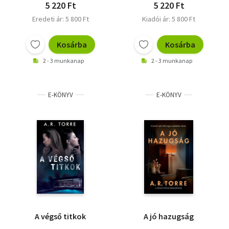
5 220 Ft
5 220 Ft
Eredeti ár: 5 800 Ft
Kiadói ár: 5 800 Ft
Kosárba
Kosárba
2 - 3 munkanap
2 - 3 munkanap
E-KÖNYV
E-KÖNYV
A végső titkok
A jó hazugság