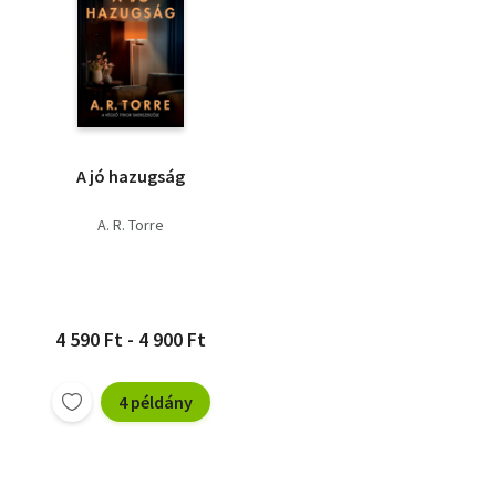
A jó hazugság
A. R. Torre
4 590 Ft - 4 900 Ft
4 példány