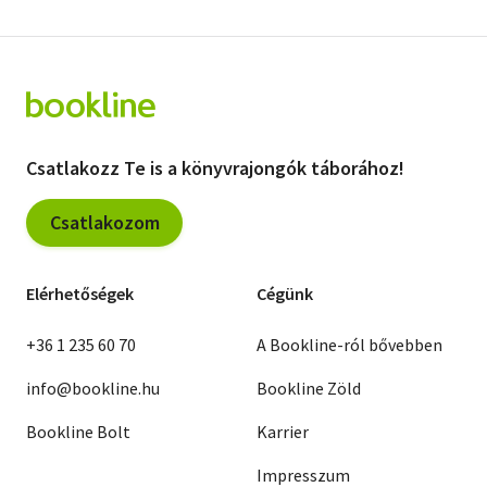
Csatlakozz Te is a könyvrajongók táborához!
Csatlakozom
Elérhetőségek
Cégünk
+36 1 235 60 70
A Bookline-ról bővebben
info@bookline.hu
Bookline Zöld
Bookline Bolt
Karrier
Impresszum