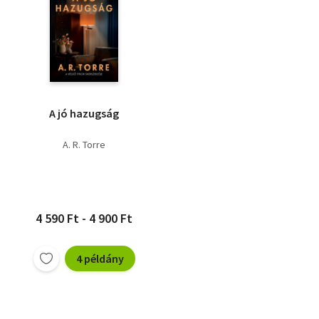
A jó hazugság
A. R. Torre
4 590 Ft - 4 900 Ft
4 példány