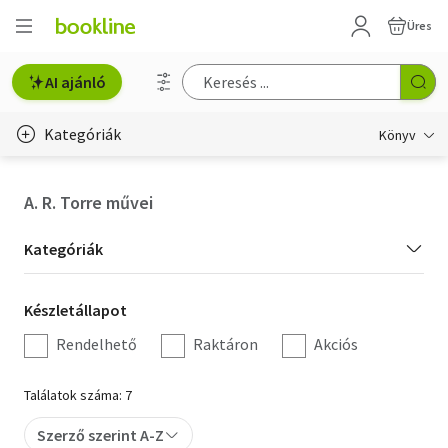
Üres
AI ajánló
Kategóriák
Könyv
Életmód, egészség
A. R. Torre művei
Erotika
Kategória
Kategóriák
Gyermek- és ifjúsági
szűrés
Készletállapot
Készletállapot
Hobbi, szabadidő
szűrés
Rendelhető
Raktáron
Akciós
Irodalom
Találatok száma: 7
Művészet
Szerző szerint A-Z
Szakkönyv