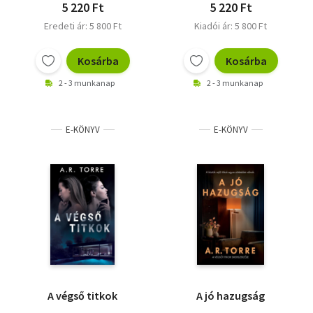
5 220 Ft
5 220 Ft
Eredeti ár: 5 800 Ft
Kiadói ár: 5 800 Ft
Kosárba
Kosárba
2 - 3 munkanap
2 - 3 munkanap
E-KÖNYV
E-KÖNYV
A végső titkok
A jó hazugság