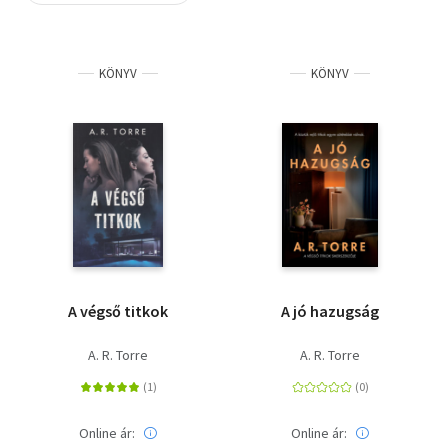
Szótár, nyelvkönyv
KÖNYV
KÖNYV
Tankönyv, segédkönyv
Társadalomtudomány
Természettudomány
Történelem
Vallás
A végső titkok
A jó hazugság
A. R. Torre
A. R. Torre
Online ár:
Online ár: