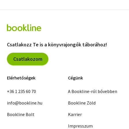
Csatlakozz Te is a könyvrajongók táborához!
Csatlakozom
Elérhetőségek
Cégünk
+36 1 235 60 70
A Bookline-ról bővebben
info@bookline.hu
Bookline Zöld
Bookline Bolt
Karrier
Impresszum