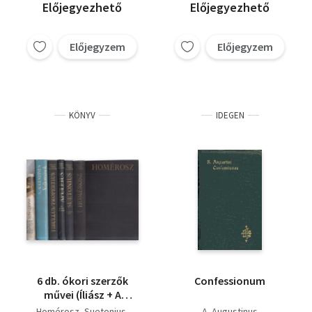
Előjegyezhető
Előjegyezhető
Előjegyzem
Előjegyzem
KÖNYV
IDEGEN
6 db. ókori szerzők
Confessionum
művei (Íliász + A
caesarok élete + Az
Homérosz
Suetonius
A. Augustinus