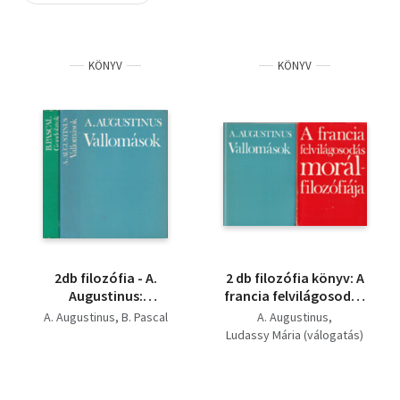
Szótár, nyelvkönyv
KÖNYV
KÖNYV
Tankönyv, segédkönyv
Társadalomtudomány
Természettudomány
Történelem
Vallás
2db filozófia - A.
2 db filozófia könyv: A
Augustinus:
francia felvilágosodás
Vallomások + B.
morálfilozófiája +
A. Augustinus
B. Pascal
A. Augustinus
Pascal: Gondolatok
Vallomások
Ludassy Mária (válogatás)