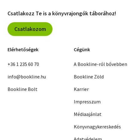
Csatlakozz Te is a könyvrajongók táborához!
Csatlakozom
Elérhetőségek
Cégünk
+36 1 235 60 70
A Bookline-ról bővebben
info@bookline.hu
Bookline Zöld
Bookline Bolt
Karrier
Impresszum
Médiaajánlat
Könyvnagykereskedés
Adatvédelem