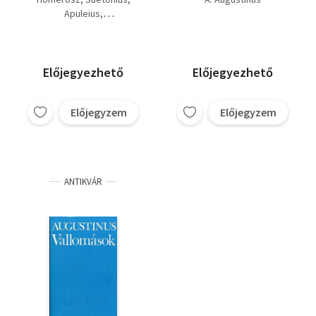
aranyszamár +
Apuleius
Tibullus és Propertius
Tibullus-Propertius
összes költeményei +
A. Augustinus
Vallomások + Költők,
Marcus Valerius Martialis
ringyók, pojácák)
Előjegyezhető
Előjegyezhető
Előjegyzem
Előjegyzem
ANTIKVÁR