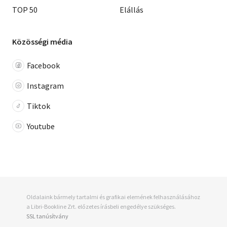
TOP 50
Elállás
Közösségi média
Facebook
Instagram
Tiktok
Youtube
Oldalaink bármely tartalmi és grafikai elemének felhasználásához
a Libri-Bookline Zrt. előzetes írásbeli engedélye szükséges.
SSL tanúsítvány