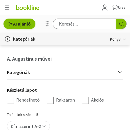
Üres
AI ajánló
Kategóriák
Könyv
Életmód, egészség
A. Augustinus művei
Erotika
Kategória
Kategóriák
Gyermek- és ifjúsági
szűrés
Készletállapot
Készletállapot
Hobbi, szabadidő
szűrés
Rendelhető
Raktáron
Akciós
Irodalom
Találatok száma: 5
Művészet
Cím szerint A-Z
Szakkönyv