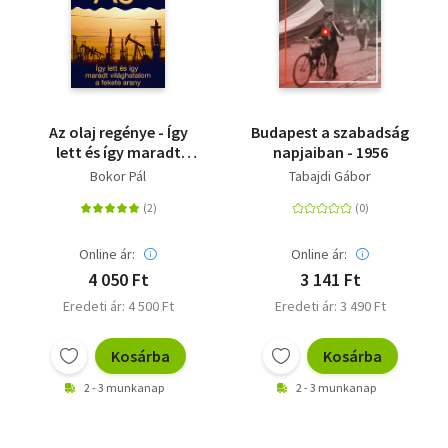
Az olaj regénye - Így
Budapest a szabadság
lett és így maradt
napjaiban - 1956
világhatalom a fekete
Bokor Pál
Tabajdi Gábor
arany
Online ár:
Online ár:
4 050 Ft
3 141 Ft
Eredeti ár: 4 500 Ft
Eredeti ár: 3 490 Ft
Kosárba
Kosárba
2 - 3 munkanap
2 - 3 munkanap