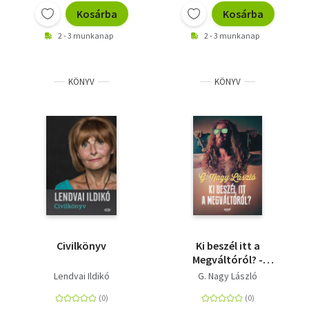
Kosárba
Kosárba
2 - 3 munkanap
2 - 3 munkanap
KÖNYV
KÖNYV
Civilkönyv
Ki beszél itt a
Megváltóról? -
Evangéliumi tanítások
Lendvai Ildikó
G. Nagy László
világi köntösben