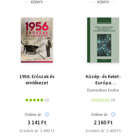
KÖNYV
KÖNYV
1956: Erőszak és
Közép- és Kelet-
emlékezet
Európa
gazdaságtörténete a
Domonkos Endre
második világháború
idején - 1939-1945
Online ár:
Online ár:
3 141 Ft
2 160 Ft
Eredeti ár: 3 490 Ft
Eredeti ár: 2 400 Ft