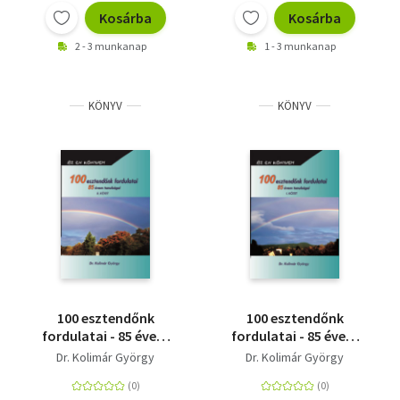
Kosárba
Kosárba
2 - 3 munkanap
1 - 3 munkanap
KÖNYV
KÖNYV
100 esztendőnk
100 esztendőnk
fordulatai - 85 évem
fordulatai - 85 évem
tanulságai II.
tanulságai I.
Dr. Kolimár György
Dr. Kolimár György