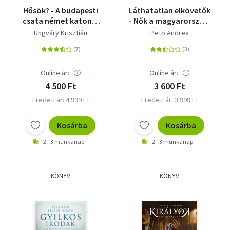
Hősök? - A budapesti
Láthatatlan elkövetők
csata német katonai
- Nők a magyarországi
elitje
nyilasmozgalomban
Ungváry Krisztián
Pető Andrea
Online ár:
Online ár:
4 500 Ft
3 600 Ft
Eredeti ár: 4 999 Ft
Eredeti ár: 3 999 Ft
Kosárba
Kosárba
2 - 3 munkanap
2 - 3 munkanap
KÖNYV
KÖNYV