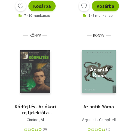
Kosárba
Kosárba
7 - 10 munkanap
1 - 3 munkanap
KÖNYV
KÖNYV
Kódfejtés - Az ókori
Az antik Róma
rejtjelektől a
kvantumkódokig
Cimino, Al
Virginia L. Campbell