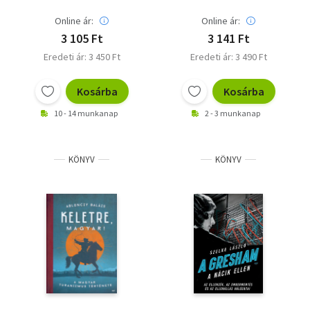
Online ár:
Online ár:
3 105 Ft
3 141 Ft
Eredeti ár: 3 450 Ft
Eredeti ár: 3 490 Ft
Kosárba
Kosárba
10 - 14 munkanap
2 - 3 munkanap
KÖNYV
KÖNYV