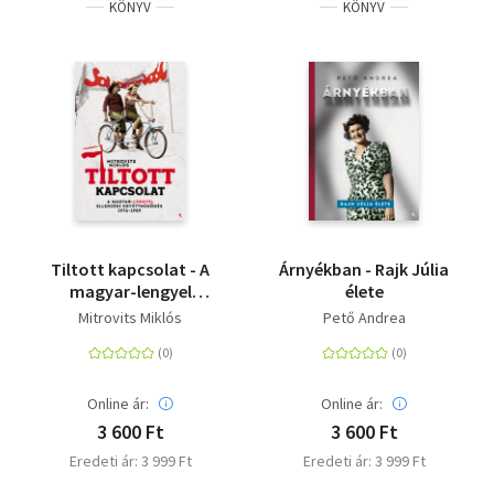
KÖNYV
KÖNYV
Tiltott kapcsolat - A
Árnyékban - Rajk Júlia
magyar-lengyel
élete
ellenzéki
Mitrovits Miklós
Pető Andrea
együttműködés 1976-
1989
Online ár:
Online ár:
3 600 Ft
3 600 Ft
Eredeti ár: 3 999 Ft
Eredeti ár: 3 999 Ft