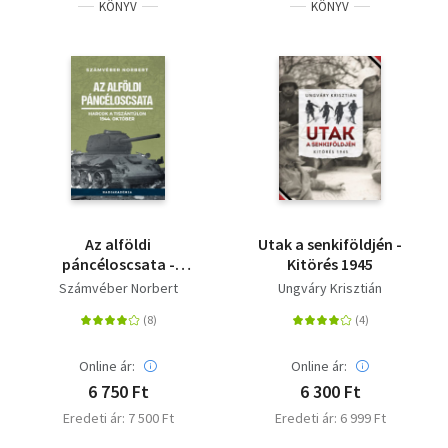
KÖNYV
KÖNYV
Szótár, nyelvkönyv
Tankönyv, segédkönyv
Társadalomtudomány
Természettudomány
Történelem
Az alföldi
Utak a senkiföldjén -
Vallás
páncéloscsata -
Kitörés 1945
Harcok a Tiszántúlon,
Számvéber Norbert
Ungváry Krisztián
1944. október
Online ár:
Online ár:
6 750 Ft
6 300 Ft
Eredeti ár: 7 500 Ft
Eredeti ár: 6 999 Ft