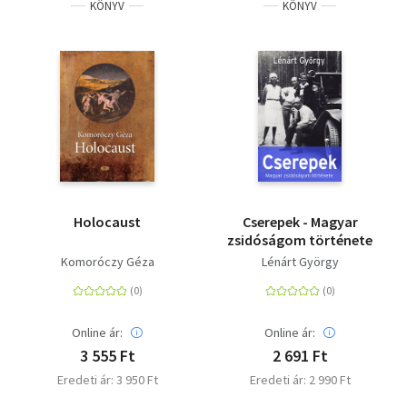
KÖNYV
KÖNYV
Holocaust
Cserepek - Magyar
zsidóságom története
Komoróczy Géza
Lénárt György
Online ár:
Online ár:
3 555 Ft
2 691 Ft
Eredeti ár: 3 950 Ft
Eredeti ár: 2 990 Ft