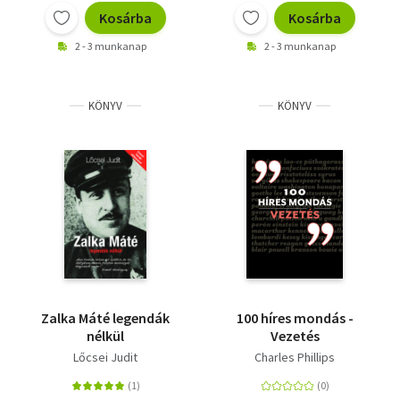
Kosárba
Kosárba
2 - 3 munkanap
2 - 3 munkanap
KÖNYV
KÖNYV
Zalka Máté legendák
100 híres mondás -
nélkül
Vezetés
Lőcsei Judit
Charles Phillips