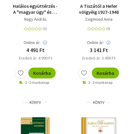
Halálos együttérzés -
A Tiszától a Hefer
A "magyar ügy" és az
völgyéig 1927-1948
ENSZ - 1956-1963
Nagy András
Zsigmond Anna
Online ár:
Online ár:
4 491 Ft
3 141 Ft
Eredeti ár: 4 990 Ft
Eredeti ár: 3 490 Ft
Kosárba
Kosárba
2 - 3 munkanap
2 - 3 munkanap
KÖNYV
KÖNYV