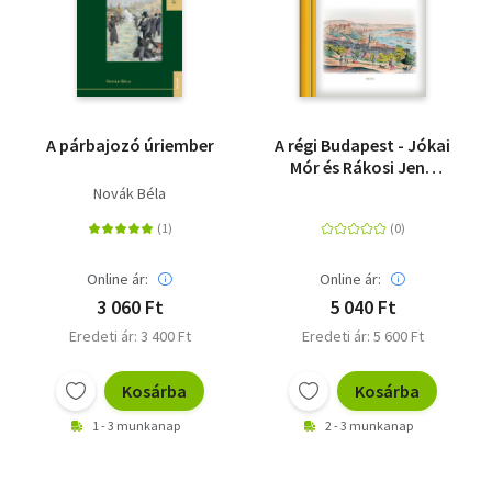
A párbajozó úriember
A régi Budapest - Jókai
Mór és Rákosi Jenő
tollából
Novák Béla
Online ár:
Online ár:
3 060 Ft
5 040 Ft
Eredeti ár: 3 400 Ft
Eredeti ár: 5 600 Ft
Kosárba
Kosárba
1 - 3 munkanap
2 - 3 munkanap