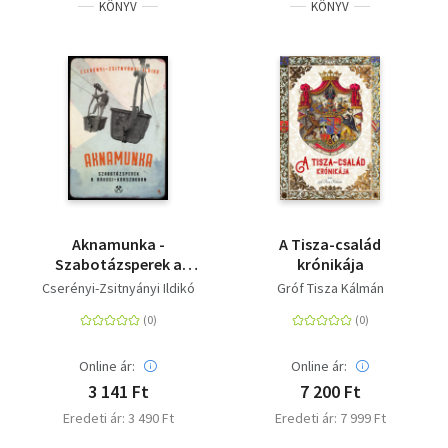
KÖNYV
KÖNYV
Aknamunka -
A Tisza-család
Szabotázsperek a
krónikája
Rákosi- korszakban
Cserényi-Zsitnyányi Ildikó
Gróf Tisza Kálmán
Online ár:
Online ár:
3 141 Ft
7 200 Ft
Eredeti ár: 3 490 Ft
Eredeti ár: 7 999 Ft