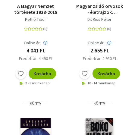
A Magyar Nemzet
Magyar zsidó orvosok
története 1938-2018
- életrajzok
gyűjteménye
Pethő Tibor
Dr. Kiss Péter
Online ár:
Online ár:
4 041 Ft
2 655 Ft
Eredeti ár: 4 490 Ft
Eredeti ár: 2 950 Ft
Kosárba
Kosárba
2 - 3 munkanap
10 - 14 munkanap
KÖNYV
KÖNYV