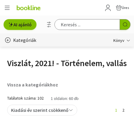
Üres
AI ajánló
Kategóriák
Könyv
Életmód, egészség
Viszlát, 2021! - Történelem, vallás
Erotika
Gyermek- és ifjúsági
Vissza a kategóriákhoz
Hobbi, szabadidő
Találatok száma: 102
1 oldalon: 60 db
Irodalom
Kiadási év szerint csökkenő
1
2
Művészet
Szakkönyv