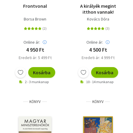
Frontvonal
A királyék megint
itthon vannak!
Borsa Brown
Kovács Dóra
Online ár:
Online ár:
4 950 Ft
4 500 Ft
Eredeti ár: 5 499 Ft
Eredeti ár: 4 999 Ft
Kosárba
Kosárba
2 - 3 munkanap
10 - 14 munkanap
KÖNYV
KÖNYV