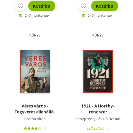
Kosárba
Kosárba
2 - 3 munkanap
2 - 3 munkanap
KÖNYV
KÖNYV
Véres város -
1921 - A Horthy-
Fegyveres ellenállás
rendszer
Budapesten, 1944-
megszilárdulásának
Bartha Ákos
Veszprémy László Bernát
1945
története