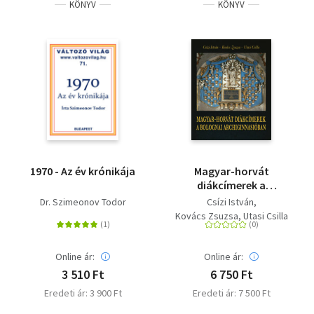
KÖNYV
KÖNYV
1970 - Az év krónikája
Magyar-horvát
diákcímerek a
bolognai
Dr. Szimeonov Todor
Csízi István
Archiginnasióban
Kovács Zsuzsa
Utasi Csilla
Online ár:
Online ár:
3 510 Ft
6 750 Ft
Eredeti ár: 3 900 Ft
Eredeti ár: 7 500 Ft