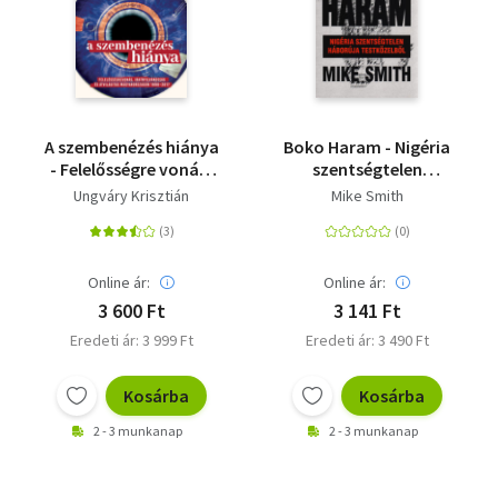
A szembenézés hiánya
Boko Haram - Nigéria
- Felelősségre vonás,
szentségtelen
iratnyilvánosság és
háborúja testközelből
Ungváry Krisztián
Mike Smith
átvilágítás
Magyarországon 1990-
2017
Online ár:
Online ár:
3 600 Ft
3 141 Ft
Eredeti ár: 3 999 Ft
Eredeti ár: 3 490 Ft
Kosárba
Kosárba
2 - 3 munkanap
2 - 3 munkanap