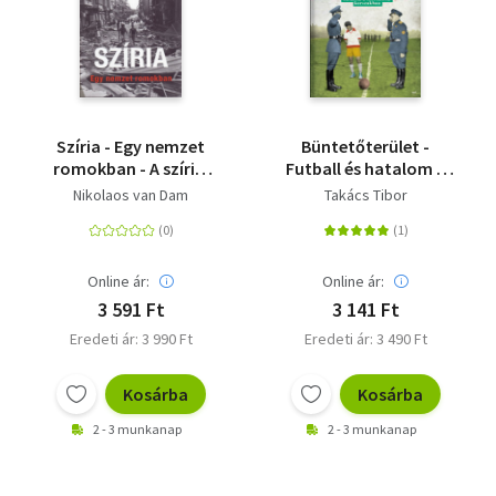
Szíria - Egy nemzet
Büntetőterület -
romokban - A szíriai
Futball és hatalom a
polgárháború
szocialista
Nikolaos van Dam
Takács Tibor
indítékai és története
korszakban
Online ár:
Online ár:
3 591 Ft
3 141 Ft
Eredeti ár: 3 990 Ft
Eredeti ár: 3 490 Ft
Kosárba
Kosárba
2 - 3 munkanap
2 - 3 munkanap