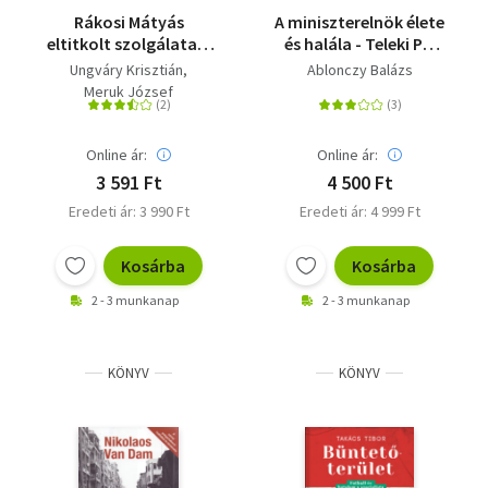
Rákosi Mátyás
A miniszterelnök élete
eltitkolt szolgálatai -
és halála - Teleki Pál
Egy sztálinista
(1879-1941)
Ungváry Krisztián
Ablonczy Balázs
diktátor börtönben,
Meruk József
jólétben és
száműzetésben
Online ár:
Online ár:
3 591 Ft
4 500 Ft
Eredeti ár: 3 990 Ft
Eredeti ár: 4 999 Ft
Kosárba
Kosárba
2 - 3 munkanap
2 - 3 munkanap
KÖNYV
KÖNYV