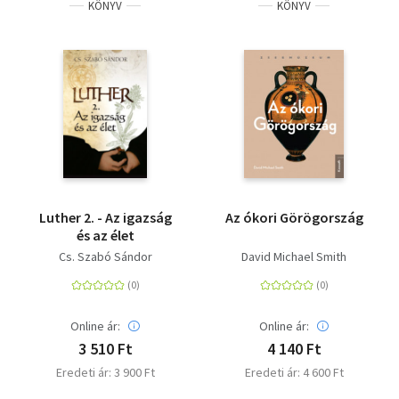
KÖNYV
KÖNYV
Luther 2. - Az igazság
Az ókori Görögország
és az élet
Cs. Szabó Sándor
David Michael Smith
Online ár:
Online ár:
3 510 Ft
4 140 Ft
Eredeti ár: 3 900 Ft
Eredeti ár: 4 600 Ft