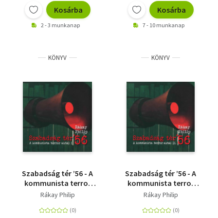
Kosárba
Kosárba
2 - 3 munkanap
7 - 10 munkanap
KÖNYV
KÖNYV
Szabadság tér ’56 - A
Szabadság tér ’56 - A
kommunista terror
kommunista terror
aktái I.
aktái II.
Rákay Philip
Rákay Philip