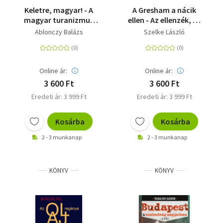
Keletre, magyar! - A
A Gresham a nácik
magyar turanizmus
ellen - Az ellenzék, az
története
embermentés és az
Ablonczy Balázs
Szelke László
ellenállás hálózatai
Online ár:
Online ár:
3 600 Ft
3 600 Ft
Eredeti ár: 3 999 Ft
Eredeti ár: 3 999 Ft
Kosárba
Kosárba
2 - 3 munkanap
2 - 3 munkanap
KÖNYV
KÖNYV