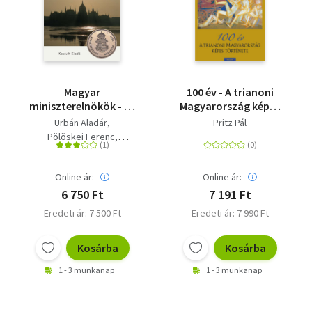
Magyar
100 év - A trianoni
miniszterelnökök - Az
Magyarország képes
első felelős
története
Urbán Aladár
Pritz Pál
kormánytól
Pölöskei Ferenc
napjainkig
Romsics Ignác
Izsák Lajos
Online ár:
Online ár:
Domány András
6 750 Ft
7 191 Ft
Eredeti ár: 7 500 Ft
Eredeti ár: 7 990 Ft
Kosárba
Kosárba
1 - 3 munkanap
1 - 3 munkanap