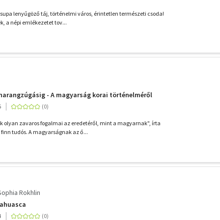
supa lenyűgöző táj, történelmi város, érintetlen természeti csoda!
, a népi emlékezetet tov...
harangzúgásig - A magyarság korai történelméről
5
 olyan zavaros fogalmai az eredetéről, mint a magyarnak", írta
 finn tudós. A magyarságnak az ő...
Sophia Rokhlin
Ayahuasca
4