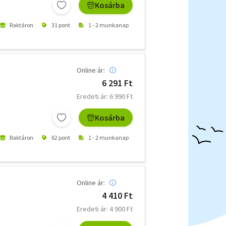
Kosárba
Raktáron
31 pont
1 - 2 munkanap
Online ár:
6 291 Ft
Eredeti ár: 6 990 Ft
Kosárba
Raktáron
62 pont
1 - 2 munkanap
Online ár:
4 410 Ft
Eredeti ár: 4 900 Ft