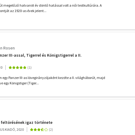
t megelőző hatvanöt év döntő hatással volt a női testkultúrára. A
ntját az 1920-as évek jelent...
on Rosen
zer III-assal, Tigerrel és Königstigerrel a II.
20
 egy Panzer III-as lövegirányzójaként kezdte a II. világháborút, majd
 egy Königstiger (Tiger...
a feltörésének igaz története
US KIADÓ, 2020