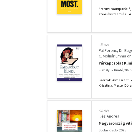
Érzelmi manipuláció, 
szexuális zsarolás... A 
KÖNYV
Pál Ferenc
Dr. Ba
C. Molnár Emma dr.
Angster Mária
Párkapcsolat Klin
Kulcslyuk Kiadó, 2025
Szerzők: Almási Kitti
Krisztina, Mester Dóra
KÖNYV
Illés Andrea
Magyarország vilá
Scolar Kiadó, 2025