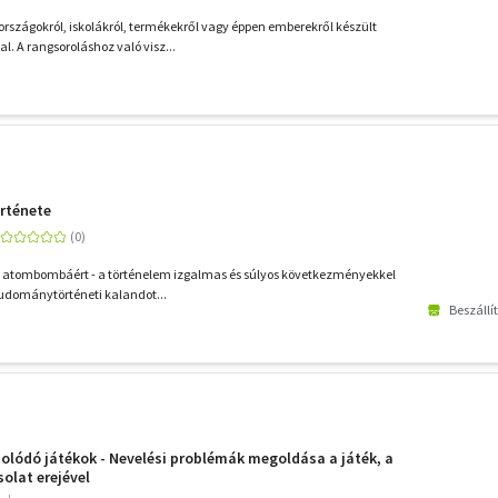
rszágokról, iskolákról, termékekről vagy éppen emberekről készült
. A rangsoroláshoz való visz...
rténete
ső atombombáért - a történelem izgalmas és súlyos következményekkel
 tudománytörténeti kalandot...
Beszállí
olódó játékok - Nevelési problémák megoldása a játék, a
olat erejével