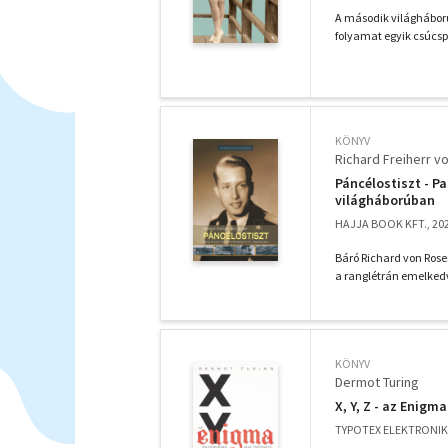
A második világháború
folyamat egyik csúcspo
KÖNYV
Richard Freiherr v
Páncélostiszt - Pan
világháborúban
HAJJA BOOK KFT., 20
Báró Richard von Rosen
a ranglétrán emelkedve
KÖNYV
Dermot Turing
X, Y, Z - az Enigm
TYPOTEX ELEKTRONIK