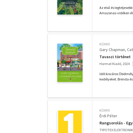
Az első és legteljese
Amazonas-vidéken élő 
KÖNYV
Gary Chapman
Cat
Tavaszi történet
Harmat Kiadó, 2024
Idill kisváros Öbölmé
kedélyeket. Brenda és
KÖNYV
Érdi Péter
Rangsorolás - Egy
TYPOTEX ELEKTRONIK