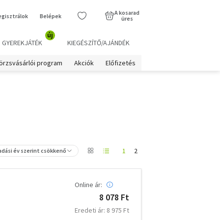
A kosarad
egisztrálok
Belépek
üres
új
GYEREKJÁTÉK
KIEGÉSZÍTŐ/AJÁNDÉK
örzsvásárlói program
Akciók
Előfizetés
1
2
adási év szerint csökkenő
Online ár:
8 078 Ft
Eredeti ár: 8 975 Ft