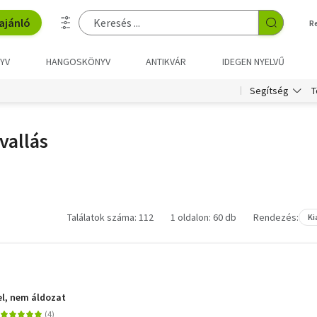
ajánló
R
YV
HANGOSKÖNYV
ANTIKVÁR
IDEGEN NYELVŰ
T
Segítség
vallás
Találatok száma: 112
1 oldalon: 60 db
Rendezés:
Ki
el, nem áldozat