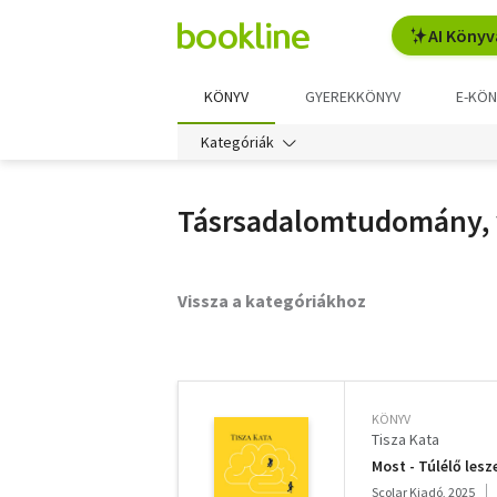
AI Könyv
KÖNYV
GYEREKKÖNYV
E-KÖN
Kategóriák
Tásrsadalomtudomány, 
Vissza a kategóriákhoz
További
szűrők
KÖNYV
Tisza Kata
Most - Túlélő lesz
Scolar Kiadó, 2025