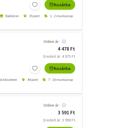
Kosárba
Raktáron
35 pont
1 - 2 munkanap
Online ár:
4 478 Ft
Eredeti ár: 4 975 Ft
Kosárba
tói készleten
44 pont
7 - 10 munkanap
Online ár:
3 591 Ft
Eredeti ár: 3 990 Ft