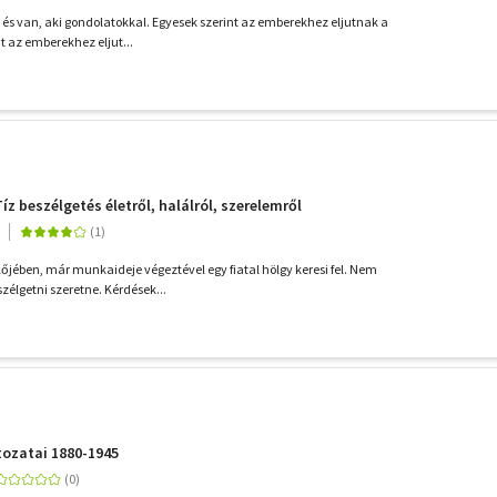
l, és van, aki gondolatokkal. Egyesek szerint az emberekhez eljutnak a
t az emberekhez eljut...
z beszélgetés életről, halálról, szerelemről
lőjében, már munkaideje végeztével egy fiatal hölgy keresi fel. Nem
zélgetni szeretne. Kérdések...
ltozatai 1880-1945