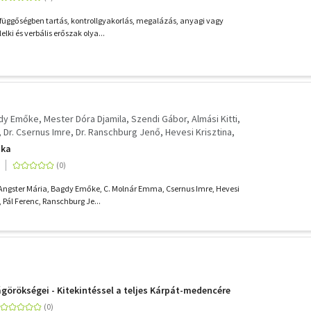
függőségben tartás, kontrollgyakorlás, megalázás, anyagi vagy
lelki és verbális erőszak olya...
gdy Emőke
Mester Dóra Djamila
Szendi Gábor
Almási Kitti
Dr. Csernus Imre
Dr. Ranschburg Jenő
Hevesi Krisztina
ika
, Angster Mária, Bagdy Emőke, C. Molnár Emma, Csernus Imre, Hevesi
, Pál Ferenc, Ranschburg Je...
görökségei - Kitekintéssel a teljes Kárpát-medencére