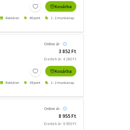
Kosárba
Raktáron
80 pont
1 - 2 munkanap
Online ár:
3 852 Ft
Eredeti ár: 4 280 Ft
Kosárba
Raktáron
38 pont
1 - 2 munkanap
Online ár:
8 955 Ft
Eredeti ár: 9 950 Ft