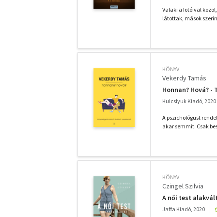
Valaki a fotóival közö
látottak, mások szerin
KÖNYV
Vekerdy Tamás
Honnan? Hová? - Tí
Kulcslyuk Kiadó, 2020
A pszichológust rende
akar semmit. Csak bes
KÖNYV
Czingel Szilvia
A női test alakvá
Jaffa Kiadó, 2020