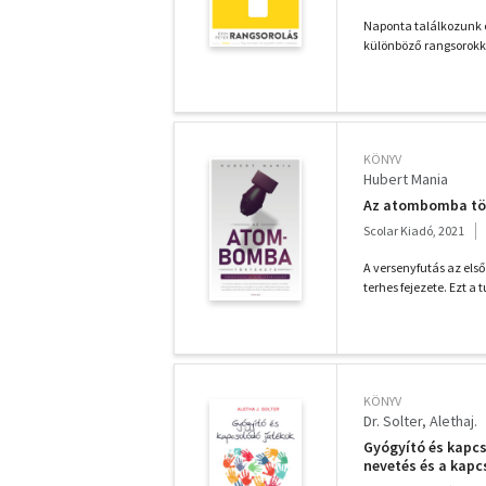
Naponta találkozunk o
különböző rangsorokkal
KÖNYV
Hubert Mania
Az atombomba tö
Scolar Kiadó, 2021
A versenyfutás az el
terhes fejezete. Ezt a
KÖNYV
Dr. Solter, Alethaj.
Gyógyító és kapcs
nevetés és a kapcs