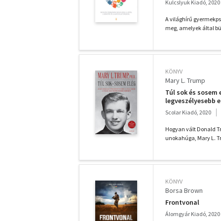
Kulcslyuk Kiadó, 2020
A világhírű gyermekp
meg, amelyek által bün
KÖNYV
Mary L. Trump
Túl sok és sosem 
legveszélyesebb 
Scolar Kiadó, 2020
Hogyan vált Donald T
unokahúga, Mary L. Tru
KÖNYV
Borsa Brown
Frontvonal
Álomgyár Kiadó, 2020