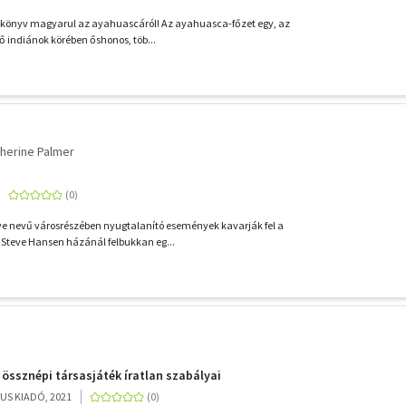
bb könyv magyarul az ayahuascáról! Az ayahuasca-főzet egy, az
indiánok körében őshonos, töb...
herine Palmer
lye nevű városrészében nyugtalanító események kavarják fel a
 Steve Hansen házánál felbukkan eg...
 össznépi társasjáték íratlan szabályai
US KIADÓ, 2021