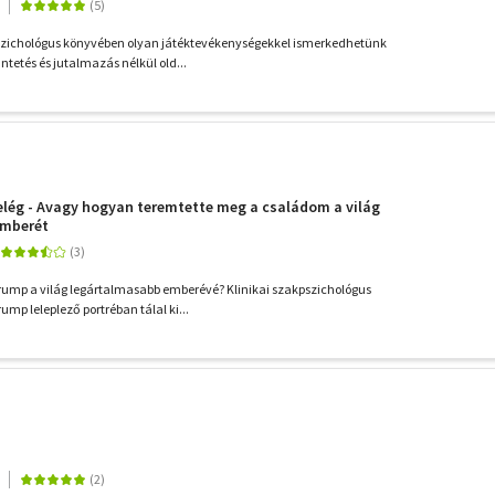
szichológus könyvében olyan játéktevékenységekkel ismerkedhetünk
tetés és jutalmazás nélkül old...
elég - Avagy hogyan teremtette meg a családom a világ
emberét
rump a világ legártalmasabb emberévé? Klinikai szakpszichológus
mp leleplező portréban tálal ki...