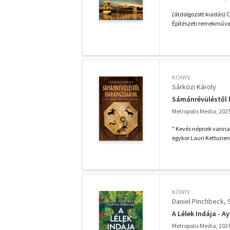
(átdolgozott kiadás) C
Építészeti remekművek
KÖNYV
Sárközi Károly
Sámánrévüléstől 
Metropolis Media, 202
" Kevés népnek vannak
egykor Lauri Kettunen
KÖNYV
Daniel Pinchbeck
A Lélek Indája - 
Metropolis Media, 202