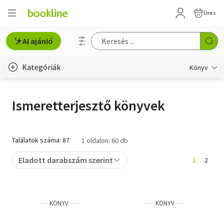
Üres
AI ajánló
Kategóriák
Könyv
Életmód, egészség
Ismeretterjesztő könyvek
Erotika
Gyermek- és ifjúsági
Találatok száma: 87
1 oldalon: 60 db
Hobbi, szabadidő
Eladott darabszám szerint
1
2
Irodalom
Művészet
KÖNYV
KÖNYV
Szakkönyv