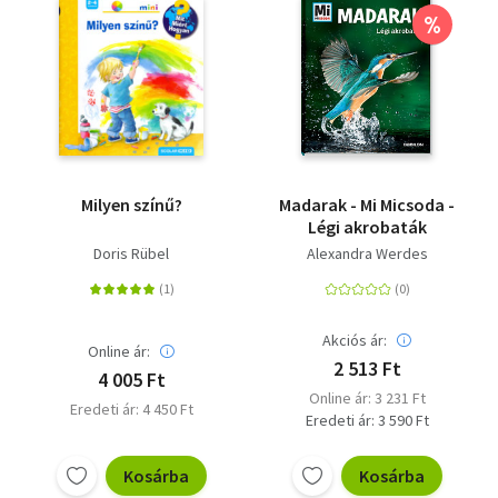
%
Milyen színű?
Madarak - Mi Micsoda -
Légi akrobaták
Doris Rübel
Alexandra Werdes
Akciós ár:
Online ár:
2 513 Ft
4 005 Ft
Online ár: 3 231 Ft
Eredeti ár: 4 450 Ft
Eredeti ár: 3 590 Ft
Kosárba
Kosárba