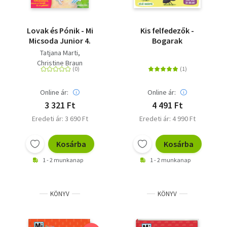
Lovak és Pónik - Mi
Kis felfedezők -
Micsoda Junior 4.
Bogarak
Tatjana Marti
Christine Braun
Online ár:
Online ár:
3 321 Ft
4 491 Ft
Eredeti ár: 3 690 Ft
Eredeti ár: 4 990 Ft
Kosárba
Kosárba
1 - 2 munkanap
1 - 2 munkanap
KÖNYV
KÖNYV