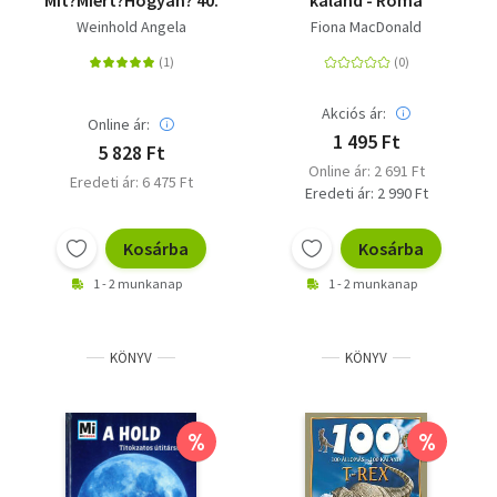
Mit?Miért?Hogyan? 40.
kaland - Róma
Weinhold Angela
Fiona MacDonald
Akciós ár:
Online ár:
1 495 Ft
5 828 Ft
Online ár: 2 691 Ft
Eredeti ár: 6 475 Ft
Eredeti ár: 2 990 Ft
Kosárba
Kosárba
1 - 2 munkanap
1 - 2 munkanap
KÖNYV
KÖNYV
%
%