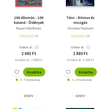
100 állomás - 100
Tánc - Ritmus és
kaland - Őslények
mozgás
Rupert Matthews
Christine Paxmann
Online ár:
Online ár:
2 691 Ft
2 880 Ft
Eredeti ár: 2 990 Ft
Eredeti ár: 3 200 Ft
Kosárba
Kosárba
5 - 7 munkanap
1 - 2 munkanap
KÖNYV
KÖNYV