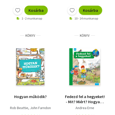
Kosárba
Kosárba
1 - 2 munkanap
10 - 14 munkanap
KÖNYV
KÖNYV
Hogyan működik?
Fedezd fel a hegyeket!
- Mit? Miért? Hogyan?
45.
Rob Beattie
John Farndon
Andrea Erne