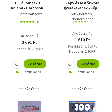
100 állomás - 100
Rajz- és festőiskola
kaland - Harcosok és
gyerekekenek - Képek
fegyverek
színes ceruzával,
Rupert Matthews
Alex Bernfels
filctollal, zsírkrétával
Norbert Landa
és vízfestékkel
Akciós ár:
Online ár:
1 610 Ft
2 691 Ft
Korábbi ár: 1 610 Ft
Eredeti ár: 2 990 Ft
Eredeti ár: 2 300 Ft
Kosárba
Kosárba
1 - 2 munkanap
1 - 2 munkanap
KÖNYV
KÖNYV