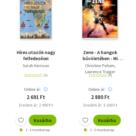
Híres utazók nagy
Zene - A hangok
felfedezései
bűvöletében - Mi
Micsoda
Sarah Harrison
Christine Peham
Laurence Traiger
Online ár:
Online ár:
2 691 Ft
2 880 Ft
Eredeti ár: 2 990 Ft
Eredeti ár: 3 200 Ft
Kosárba
Kosárba
1 - 2 munkanap
1 - 2 munkanap