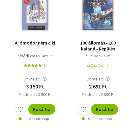
A jómodor nem ciki
100 állomás - 100
kaland - Repülés
Kibédi Varga Katalin
Sue Becklake
Online ár:
Online ár:
3 150 Ft
2 691 Ft
Eredeti ár: 3 500 Ft
Eredeti ár: 2 990 Ft
Kosárba
Kosárba
1 - 2 munkanap
5 - 7 munkanap