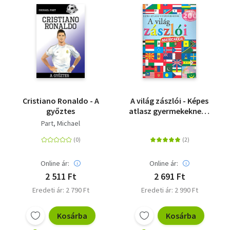
Szótár, nyelvkönyv
Tankönyv, segédkönyv
Társadalomtudomány
Természettudomány
Cristiano Ronaldo - A
A világ zászlói - Képes
Történelem
győztes
atlasz gyermekeknek -
Több, mint 200
Part, Michael
Vallás
matricával
Online ár:
Online ár:
2 511 Ft
2 691 Ft
Eredeti ár: 2 790 Ft
Eredeti ár: 2 990 Ft
Kosárba
Kosárba