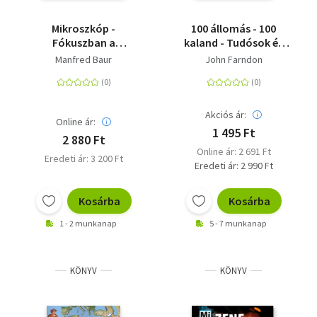
Mikroszkóp -
100 állomás - 100
Fókuszban a
kaland - Tudósok és
láthatatlan
lángelmék
Manfred Baur
John Farndon
Akciós ár:
Online ár:
1 495 Ft
2 880 Ft
Online ár: 2 691 Ft
Eredeti ár: 3 200 Ft
Eredeti ár: 2 990 Ft
Kosárba
Kosárba
1 - 2 munkanap
5 - 7 munkanap
KÖNYV
KÖNYV