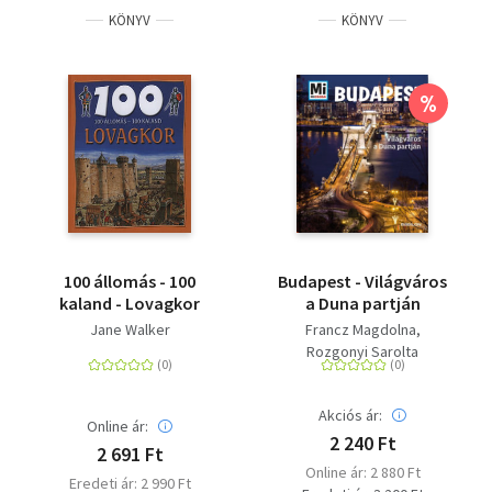
KÖNYV
KÖNYV
%
100 állomás - 100
Budapest - Világváros
kaland - Lovagkor
a Duna partján
Jane Walker
Francz Magdolna
Rozgonyi Sarolta
Akciós ár:
Online ár:
2 240 Ft
2 691 Ft
Online ár: 2 880 Ft
Eredeti ár: 2 990 Ft