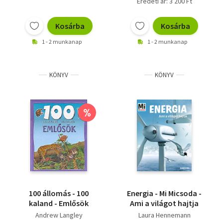
Eredeti ár: 3 200 Ft
Kosárba
Kosárba
1 - 2 munkanap
1 - 2 munkanap
KÖNYV
KÖNYV
%
100 állomás - 100
Energia - Mi Micsoda -
kaland - Emlősök
Ami a világot hajtja
Andrew Langley
Laura Hennemann