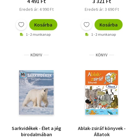
4 491 Ft
3 321 Ft
Eredeti ár: 4 990 Ft
Eredeti ár: 3 690 Ft
Kosárba
Kosárba
1 - 2 munkanap
1 - 2 munkanap
KÖNYV
KÖNYV
Sarkvidékek - Élet a jég
Ablak-zsiráf könyvek -
birodalmában
Állatok