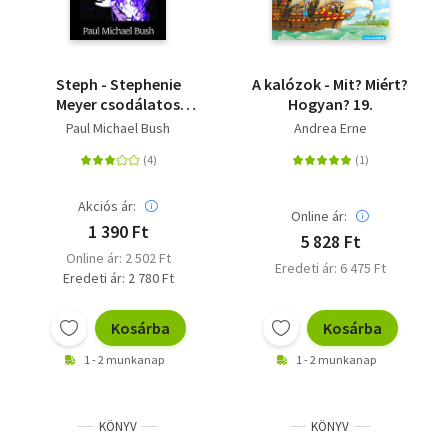
Steph - Stephenie
A kalózok - Mit? Miért?
Meyer csodálatos
Hogyan? 19.
ifjúsága és a Twilight
Paul Michael Bush
Andrea Erne
saga
Akciós ár:
Online ár:
1 390 Ft
5 828 Ft
Online ár: 2 502 Ft
Eredeti ár: 6 475 Ft
Eredeti ár: 2 780 Ft
Kosárba
Kosárba
1 - 2 munkanap
1 - 2 munkanap
KÖNYV
KÖNYV