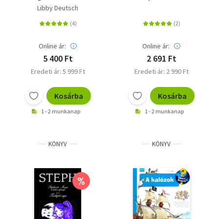
GPS-ig, a vécétől az
gyermekeknek
Libby Deutsch
internetig
Online ár:
Online ár:
5 400 Ft
2 691 Ft
Eredeti ár: 5 999 Ft
Eredeti ár: 2 990 Ft
Kosárba
Kosárba
1 - 2 munkanap
1 - 2 munkanap
KÖNYV
KÖNYV
%