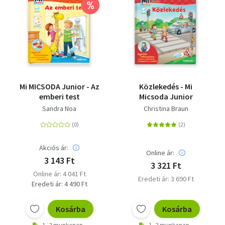
%
Mi MICSODA Junior - Az
Közlekedés - Mi
emberi test
Micsoda Junior
Sandra Noa
Christina Braun
Akciós ár:
Online ár:
3 143 Ft
3 321 Ft
Online ár: 4 041 Ft
Eredeti ár: 3 690 Ft
Eredeti ár: 4 490 Ft
Kosárba
Kosárba
1 - 2 munkanap
1 - 2 munkanap