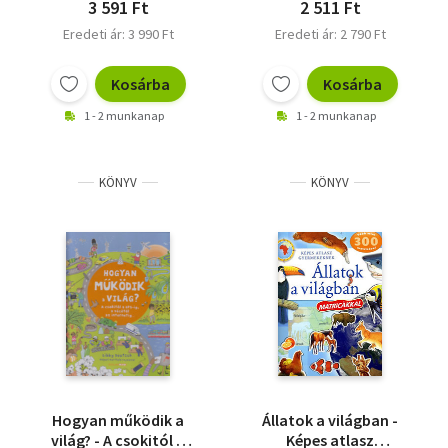
3 591 Ft
2 511 Ft
Eredeti ár: 3 990 Ft
Eredeti ár: 2 790 Ft
Kosárba
Kosárba
1 - 2 munkanap
1 - 2 munkanap
KÖNYV
KÖNYV
Hogyan működik a
Állatok a világban -
világ? - A csokitól a
Képes atlasz