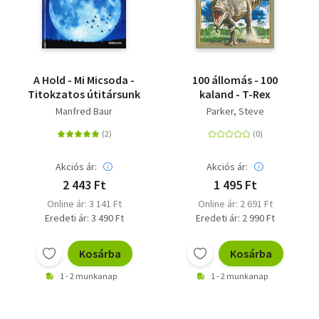
A Hold - Mi Micsoda -
100 állomás - 100
Titokzatos útitársunk
kaland - T-Rex
Manfred Baur
Parker, Steve
Akciós ár:
Akciós ár:
2 443 Ft
1 495 Ft
Online ár: 3 141 Ft
Online ár: 2 691 Ft
Eredeti ár: 3 490 Ft
Eredeti ár: 2 990 Ft
Kosárba
Kosárba
1 - 2 munkanap
1 - 2 munkanap