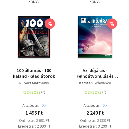
KÖNYV
KÖNYV
%
%
100 állomás - 100
Az időjárás -
kaland - Gladiátorok
Felhőátvonulás és
napsütés - Mi Micsoda
Rupert Matthews
Karsten Schwanke
Akciós ár:
Akciós ár:
1 495 Ft
2 240 Ft
Online ár: 2 691 Ft
Online ár: 2 880 Ft
Eredeti ár: 2 990 Ft
Eredeti ár: 3 200 Ft