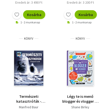
Eredeti ár: 3 490 Ft
Eredeti ár: 3 200 Ft
Kosárba
Kosárba
1 - 2 munkanap
1 - 2 munkanap
KÖNYV
KÖNYV
Természeti
Légy te is menő
katasztrófák -
blogger és vlogger 10
Roppant erők - Mi
lépésben!
Manfred Baur
Shane Birley