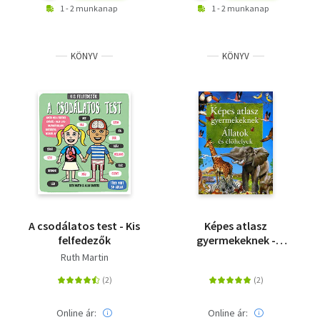
1 - 2 munkanap
1 - 2 munkanap
KÖNYV
KÖNYV
A csodálatos test - Kis
Képes atlasz
felfedezők
gyermekeknek -
Állatok és élőhelyek
Ruth Martin
Online ár:
Online ár: