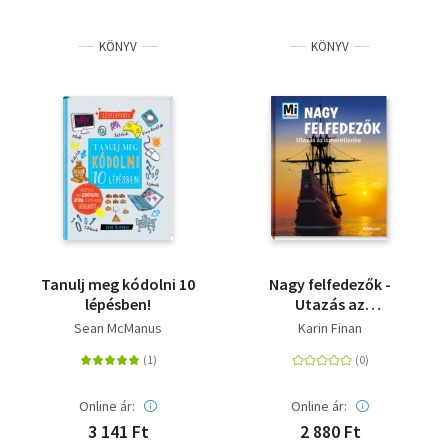
KÖNYV
KÖNYV
Tanulj meg kódolni 10
Nagy felfedezők -
lépésben!
Utazás az
ismeretlenbe
Sean McManus
Karin Finan
Online ár:
Online ár:
3 141 Ft
2 880 Ft