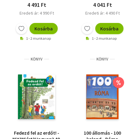
4 491 Ft
4 041 Ft
Eredeti ár: 4 990 Ft
Eredeti ár: 4 490 Ft
Kosárba
Kosárba
1 - 2 munkanap
1 - 2 munkanap
KÖNYV
KÖNYV
%
Fedezd fel az erdőt! -
100 állomás - 100