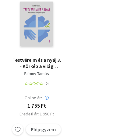
Testvéreim és a nyáj 3.
- Körkép a világ
evangélikusságáról
Fabiny Tamás
Online ár:
1 755 Ft
Eredeti ár: 1 950 Ft
Előjegyzem