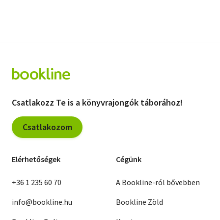
Csatlakozz Te is a könyvrajongók táborához!
Csatlakozom
Elérhetőségek
Cégünk
+36 1 235 60 70
A Bookline-ról bővebben
info@bookline.hu
Bookline Zöld