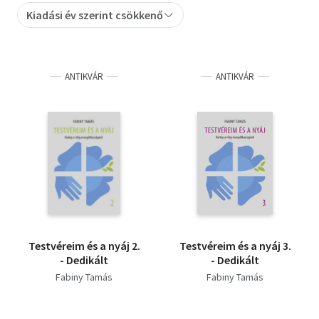
Kiadási év szerint csökkenő
Szótár, nyelvkönyv
Tankönyv, segédkönyv
ANTIKVÁR
ANTIKVÁR
Társadalomtudomány
Természettudomány
Történelem
Vallás
Testvéreim és a nyáj 2.
Testvéreim és a nyáj 3.
- Dedikált
- Dedikált
Fabiny Tamás
Fabiny Tamás