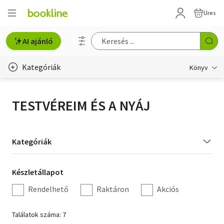
Üres
AI ajánló
Kategóriák
Könyv
Életmód, egészség
TESTVÉREIM ÉS A NYÁJ
Erotika
Gyermek- és ifjúsági
Kategória
Kategóriák
szűrés
Hobbi, szabadidő
Készletállapot
Készletállapot
Irodalom
szűrés
Rendelhető
Raktáron
Akciós
Művészet
Találatok száma: 7
Szakkönyv