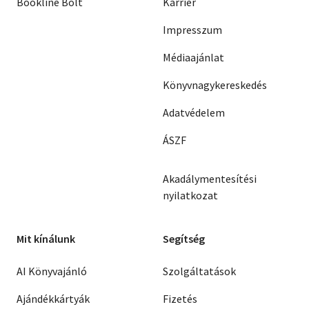
Bookline Bolt
Karrier
Impresszum
Médiaajánlat
Könyvnagykereskedés
Adatvédelem
ÁSZF
Akadálymentesítési
nyilatkozat
Mit kínálunk
Segítség
AI Könyvajánló
Szolgáltatások
Ajándékkártyák
Fizetés