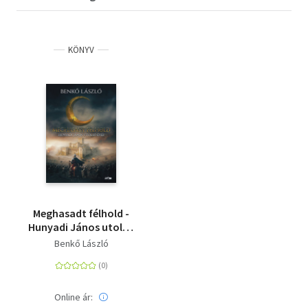
KÖNYV
Meghasadt félhold -
Hunyadi János utolsó
évei
Benkő László
Online ár: