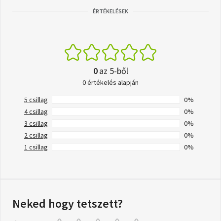
ÉRTÉKELÉSEK
0
az 5-ből
0 értékelés alapján
5 csillag
0%
4 csillag
0%
3 csillag
0%
2 csillag
0%
1 csillag
0%
Neked hogy tetszett?