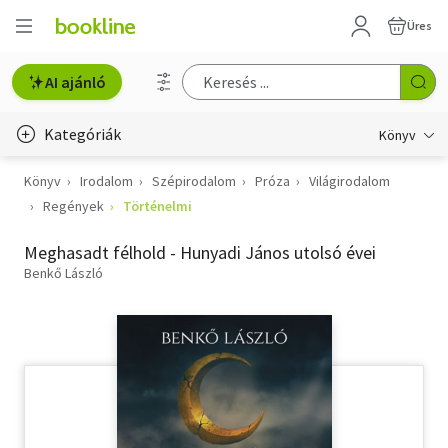
Üres
AI ajánló
Kategóriák
Könyv
Könyv
Irodalom
Szépirodalom
Próza
Világirodalom
Életmód, egészség
Regények
Történelmi
Erotika
Meghasadt félhold - Hunyadi János utolsó évei
Gyermek- és ifjúsági
Benkő László
Hobbi, szabadidő
Irodalom
Művészet
Szakkönyv