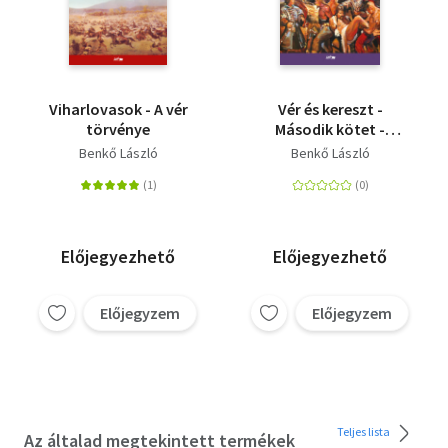
Viharlovasok - A vér
Vér és kereszt -
törvénye
Második kötet -
Ország születik
Benkő László
Benkő László
Előjegyezhető
Előjegyezhető
Előjegyzem
Előjegyzem
Teljes lista
Az általad megtekintett termékek