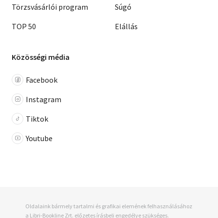
Törzsvásárlói program
Súgó
TOP 50
Elállás
Közösségi média
Facebook
Instagram
Tiktok
Youtube
Oldalaink bármely tartalmi és grafikai elemének felhasználásához
a Libri-Bookline Zrt. előzetes írásbeli engedélye szükséges.