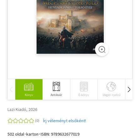
Szótár, nyelvkönyv
Tankönyv, segédkönyv
Társadalomtudomány
Természettudomány
Történelem
Vallás
Könyv
Antikvár
E-könyv
Idegen nyelvű
Hangos
Lazi Kiadó, 2026
Írj véleményt elsőként!
502 oldal･karton･ISBN:
9789632677019