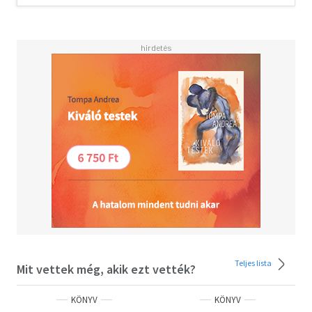
továbbra sem szolgáltatja vissza a magyar koronázási
jelvényeket. Közben pedig az 1451-ben másodszor is
trónra lépő II. Mehmed szultán elhatározza: előbb
elfoglalja Nándorfehérvárt, aztán meg sem áll Budáig...
A kötet történelmi hűséggel mutatja az 1448 és 1456
közötti esztendőket. Mehmed, Cillei Ulrik, Újlaki Miklós,
Brankovics György, Kapisztránói János és a többi
történelmi személy a maga valójában jelenik meg a
regényben, amely emléket állít a magyarság egyik
legnagyobb hősének, és azoknak, akik vele az
emberpróbáló viszontagságok közepette sorsközösséget
vállaltak.
Teljes lista
Mit vettek még, akik ezt vették?
KÖNYV
KÖNYV