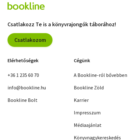
Csatlakozz Te is a könyvrajongók táborához!
Csatlakozom
Elérhetőségek
Cégünk
+36 1 235 60 70
A Bookline-ról bővebben
info@bookline.hu
Bookline Zöld
Bookline Bolt
Karrier
Impresszum
Médiaajánlat
Könyvnagykereskedés