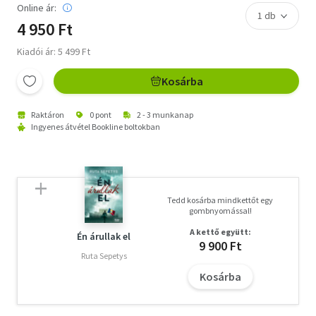
Online ár:
4 950 Ft
Kiadói ár: 5 499 Ft
Kosárba
Raktáron
0 pont
2 - 3 munkanap
Ingyenes átvétel Bookline boltokban
Tedd kosárba mindkettőt egy
gombnyomással!
A kettő együtt:
Én árullak el
9 900 Ft
Ruta Sepetys
Kosárba