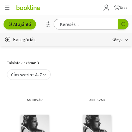
Üres
AI ajánló
Kategóriák
Könyv
Életmód, egészség
Találatok száma: 3
Erotika
Cím szerint A-Z
Gyermek- és ifjúsági
Hobbi, szabadidő
ANTIKVÁR
ANTIKVÁR
Irodalom
Művészet
Szakkönyv