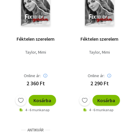
Szótár, nyelvkönyv
Tankönyv, segédkönyv
Társadalomtudomány
Féktelen szerelem
Féktelen szerelem
Természettudomány
Taylor, Mimi
Taylor, Mimi
Történelem
Vallás
Online ár:
Online ár:
2 360 Ft
2 290 Ft
Kosárba
Kosárba
4 - 6 munkanap
4 - 6 munkanap
ANTIKVÁR