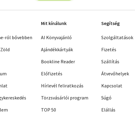
Mit kínálunk
Segítség
ne-ról bővebben
AI Könyvajánló
Szolgáltatások
 Zöld
Ajándékkártyák
Fizetés
Bookline Reader
Szállítás
zum
Előfizetés
Átvevőhelyek
nlat
Hírlevél feliratkozás
Kapcsolat
ykereskedés
Törzsvásárlói program
Súgó
elem
TOP 50
Elállás