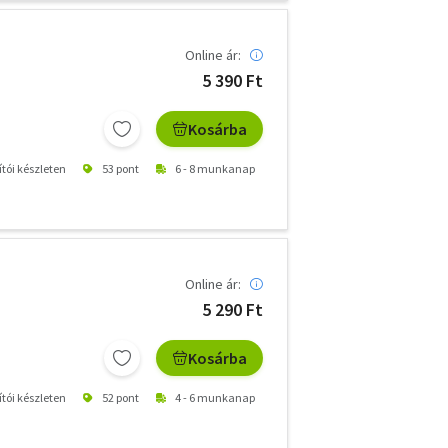
Online ár:
5 390 Ft
Kosárba
ítói készleten
53 pont
6 - 8 munkanap
Online ár:
5 290 Ft
Kosárba
ítói készleten
52 pont
4 - 6 munkanap