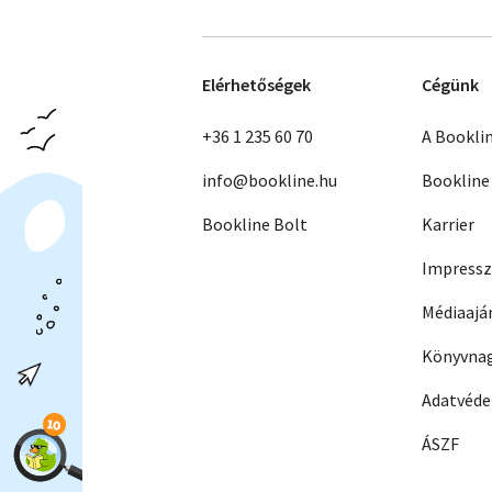
Elérhetőségek
Cégünk
+36 1 235 60 70
A Bookli
info@bookline.hu
Bookline
Bookline Bolt
Karrier
Impress
Médiaajá
Könyvnag
Adatvéd
ÁSZF