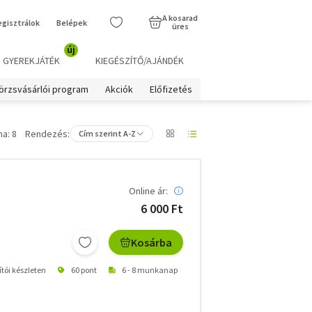
A kosarad
egisztrálok
Belépek
üres
új
GYEREKJÁTÉK
KIEGÉSZÍTŐ/AJÁNDÉK
örzsvásárlói program
Akciók
Előfizetés
a: 8
Rendezés:
Cím szerint A-Z
Online ár:
6 000 Ft
Kosárba
ítói készleten
60 pont
6 - 8 munkanap