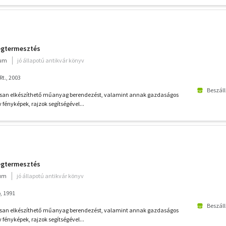
ségtermesztés
ium
jó állapotú antikvár könyv
t., 2003
Beszáll
usan elkészíthető műanyag berendezést, valamint annak gazdaságos
fényképek, rajzok segítségével...
ségtermesztés
ium
jó állapotú antikvár könyv
, 1991
Beszáll
usan elkészíthető műanyag berendezést, valamint annak gazdaságos
fényképek, rajzok segítségével...