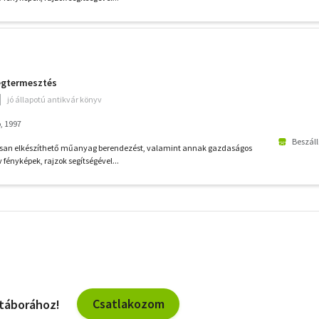
ségtermesztés
jó állapotú antikvár könyv
, 1997
Beszáll
usan elkészíthető műanyag berendezést, valamint annak gazdaságos
fényképek, rajzok segítségével...
További
szűrők
Csatlakozom
 táborához!