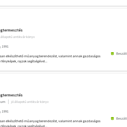
ségtermesztés
ó állapotú antikvár könyv
, 1991
Beszáll
usan elkészíthető műanyag berendezést, valamint annak gazdaságos
fényképek, rajzok segítségével...
ségtermesztés
rium
jó állapotú antikvár könyv
, 1991
Beszáll
usan elkészíthető műanyag berendezést, valamint annak gazdaságos
fényképek, rajzok segítségével...