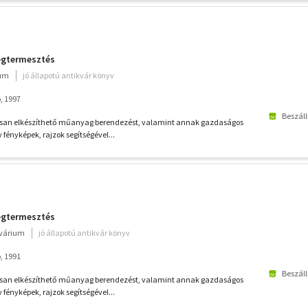
ségtermesztés
ium
jó állapotú antikvár könyv
, 1997
Beszáll
usan elkészíthető műanyag berendezést, valamint annak gazdaságos
fényképek, rajzok segítségével...
ségtermesztés
kvárium
jó állapotú antikvár könyv
, 1991
Beszáll
usan elkészíthető műanyag berendezést, valamint annak gazdaságos
fényképek, rajzok segítségével...