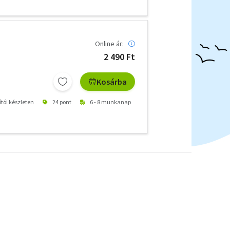
Online ár:
2 490 Ft
Kosárba
ítói készleten
24 pont
6 - 8 munkanap