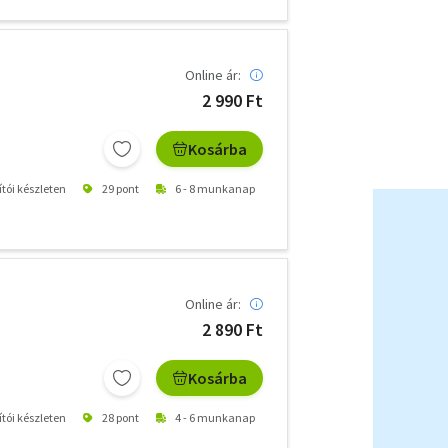
Online ár:
2 990 Ft
Kosárba
ítói készleten
29 pont
6 - 8 munkanap
Online ár:
2 890 Ft
Kosárba
ítói készleten
28 pont
4 - 6 munkanap