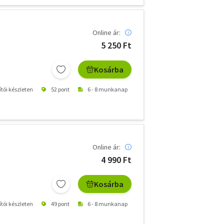
Online ár:
5 250 Ft
Kosárba
ítói készleten
52 pont
6 - 8 munkanap
Online ár:
4 990 Ft
Kosárba
ítói készleten
49 pont
6 - 8 munkanap