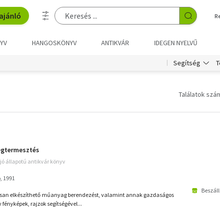
ajánló
R
YV
HANGOSKÖNYV
ANTIKVÁR
IDEGEN NYELVŰ
T
Segítség
Találatok szám
ségtermesztés
jó állapotú antikvár könyv
, 1991
Beszáll
usan elkészíthető műanyag berendezést, valamint annak gazdaságos
fényképek, rajzok segítségével...