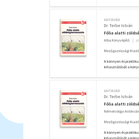
ANTIKVÁR
Dr. Terbe István
Fólia alatti zöld
Alba Könyvépítő
j
Mezőgazdasági Kiadó
A könnyen és praktik
kihasználását a könyv 
ANTIKVÁR
Dr. Terbe István
Fólia alatti zöld
Németvölgyi Antikvá
Mezőgazdasági Kiadó
A könnyen és praktik
kihasználását a könyv 