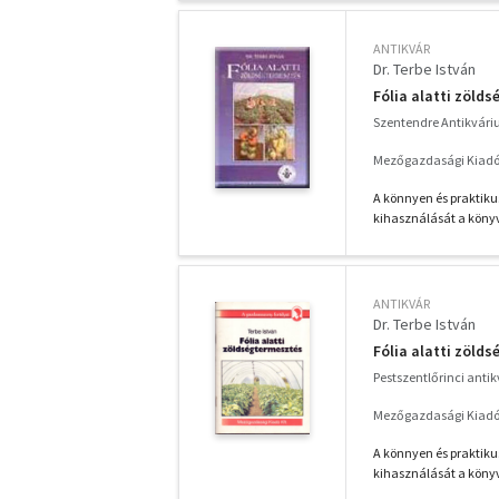
ANTIKVÁR
Dr. Terbe István
Fólia alatti zöld
Szentendre Antikvár
Mezőgazdasági Kiadó
A könnyen és praktik
kihasználását a könyv 
ANTIKVÁR
Dr. Terbe István
Fólia alatti zöld
Pestszentlőrinci anti
Mezőgazdasági Kiadó
A könnyen és praktik
kihasználását a könyv 