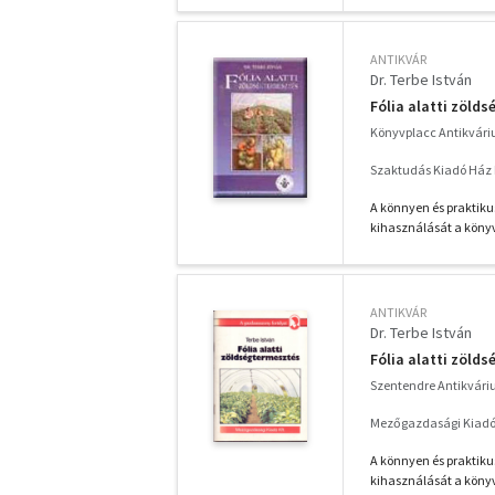
ANTIKVÁR
Dr. Terbe István
Fólia alatti zöld
Könyvplacc Antikvár
Szaktudás Kiadó Ház R
A könnyen és praktik
kihasználását a könyv 
ANTIKVÁR
Dr. Terbe István
Fólia alatti zöld
Szentendre Antikvár
Mezőgazdasági Kiadó
A könnyen és praktik
kihasználását a könyv 