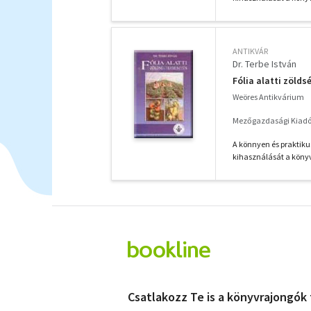
ANTIKVÁR
Dr. Terbe István
Fólia alatti zöld
Weöres Antikvárium
Mezőgazdasági Kiadó
A könnyen és praktik
kihasználását a könyv 
Csatlakozz Te is a könyvrajongók