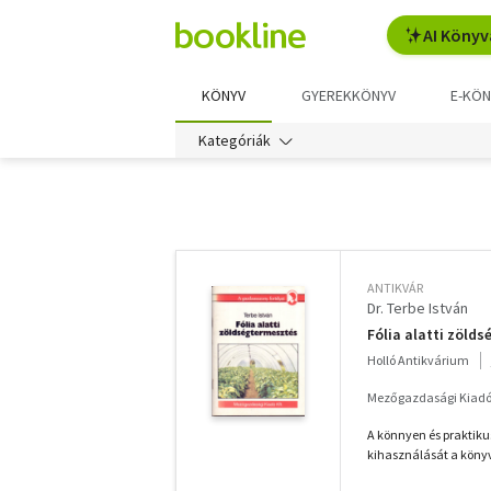
AI Könyv
KÖNYV
GYEREKKÖNYV
E-KÖN
Kategóriák
További
szűrők
ANTIKVÁR
Dr. Terbe István
Fólia alatti zöld
Holló Antikvárium
Mezőgazdasági Kiadó
A könnyen és praktik
kihasználását a könyv 