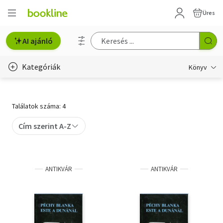
Üres
AI ajánló
Kategóriák
Könyv
Életmód, egészség
Találatok száma: 4
Erotika
Cím szerint A-Z
Gyermek- és ifjúsági
Hobbi, szabadidő
ANTIKVÁR
ANTIKVÁR
Irodalom
Művészet
Szakkönyv