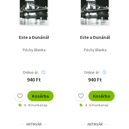
Szótár, nyelvkönyv
Tankönyv, segédkönyv
Társadalomtudomány
Este a Dunánál
Este a Dunánál
Természettudomány
Péchy Blanka
Péchy Blanka
Történelem
Vallás
Online ár:
Online ár:
940 Ft
940 Ft
Kosárba
Kosárba
6 - 8 munkanap
4 - 6 munkanap
ANTIKVÁR
ANTIKVÁR