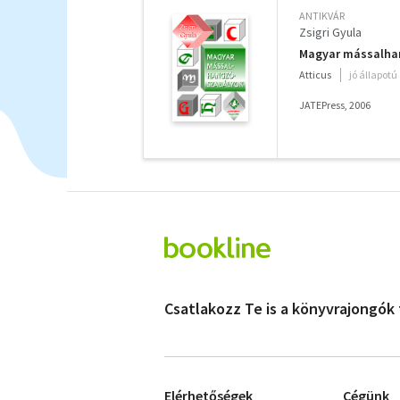
ANTIKVÁR
Zsigri Gyula
Magyar mássalha
Atticus
jó állapotú
JATEPress, 2006
Csatlakozz Te is a könyvrajongók
Elérhetőségek
Cégünk