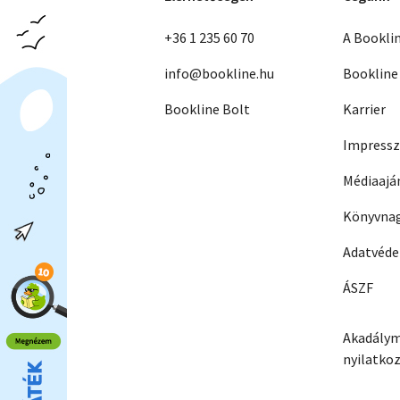
+36 1 235 60 70
A Bookli
info@bookline.hu
Bookline
Bookline Bolt
Karrier
Impress
Médiaajá
Könyvnag
Adatvéd
ÁSZF
Akadálym
nyilatko