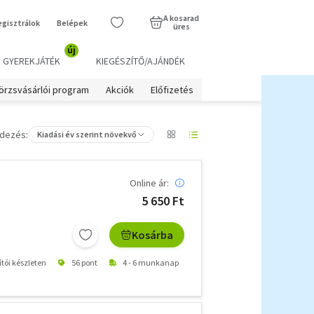
A kosarad
egisztrálok
Belépek
üres
új
GYEREKJÁTÉK
KIEGÉSZÍTŐ/AJÁNDÉK
örzsvásárlói program
Akciók
Előfizetés
dezés:
Kiadási év szerint növekvő
Online ár:
5 650 Ft
Kosárba
ítói készleten
56 pont
4 - 6 munkanap