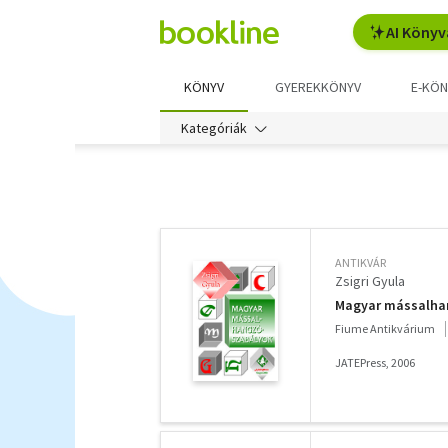
AI Könyv
KÖNYV
GYEREKKÖNYV
E-KÖN
Kategóriák
További
szűrők
ANTIKVÁR
Zsigri Gyula
Magyar mássalha
Fiume Antikvárium
JATEPress, 2006