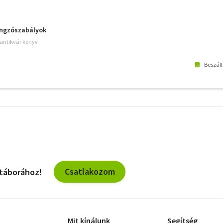
ngzószabályok
 antikvár könyv
Beszáll
További
szűrők
Csatlakozom
 táborához!
Mit kínálunk
Segítség