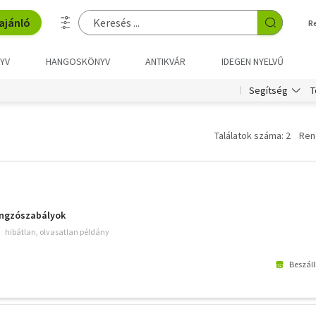
ajánló
R
YV
HANGOSKÖNYV
ANTIKVÁR
IDEGEN NYELVŰ
T
Segítség
Találatok száma: 2
Ren
ngzószabályok
hibátlan, olvasatlan példány
Beszáll