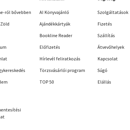
ne-ról bővebben
AI Könyvajánló
Szolgáltatások
 Zöld
Ajándékkártyák
Fizetés
Bookline Reader
Szállítás
zum
Előfizetés
Átvevőhelyek
nlat
Hírlevél feliratkozás
Kapcsolat
ykereskedés
Törzsvásárlói program
Súgó
elem
TOP 50
Elállás
entesítési
zat