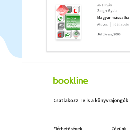
ANTIKVÁR
Zsigri Gyula
Magyar mássalha
Atticus
jó állapotú
JATEPress, 2006
Csatlakozz Te is a könyvrajongók
Elérhetőségek
Cégünk