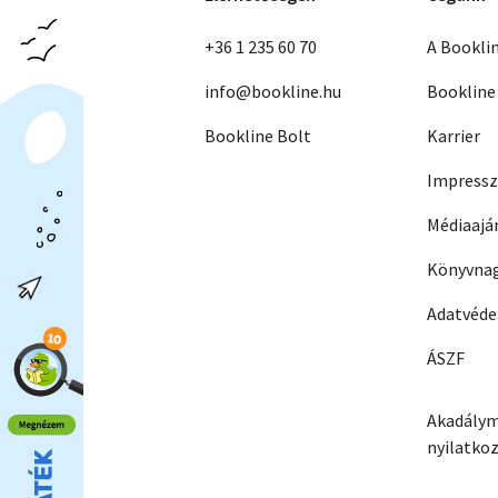
+36 1 235 60 70
A Bookli
info@bookline.hu
Bookline
Bookline Bolt
Karrier
Impress
Médiaajá
Könyvnag
Adatvéd
ÁSZF
Akadálym
nyilatko