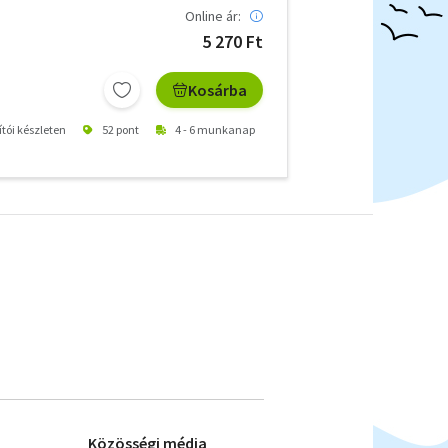
Online ár:
5 270 Ft
Kosárba
ítói készleten
52 pont
4 - 6 munkanap
Közösségi média