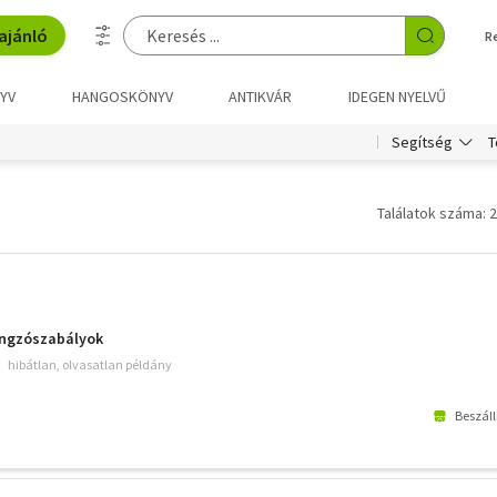
ajánló
R
YV
HANGOSKÖNYV
ANTIKVÁR
IDEGEN NYELVŰ
T
Segítség
Találatok száma: 2
ngzószabályok
hibátlan, olvasatlan példány
Beszáll