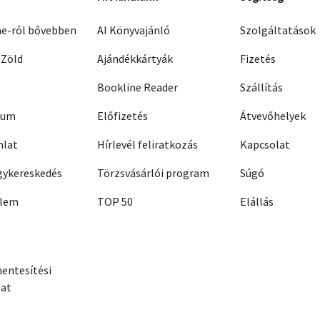
ne-ról bővebben
AI Könyvajánló
Szolgáltatások
 Zöld
Ajándékkártyák
Fizetés
Bookline Reader
Szállítás
zum
Előfizetés
Átvevőhelyek
nlat
Hírlevél feliratkozás
Kapcsolat
ykereskedés
Törzsvásárlói program
Súgó
elem
TOP 50
Elállás
entesítési
zat