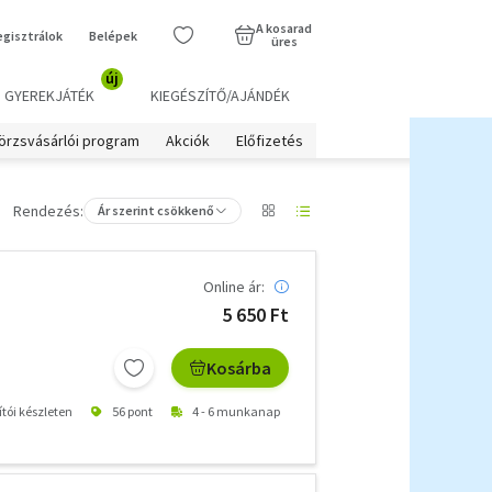
A kosarad
egisztrálok
Belépek
üres
új
GYEREKJÁTÉK
KIEGÉSZÍTŐ/AJÁNDÉK
örzsvásárlói program
Akciók
Előfizetés
Rendezés:
Ár szerint csökkenő
Online ár:
5 650 Ft
Kosárba
ítói készleten
56 pont
4 - 6 munkanap