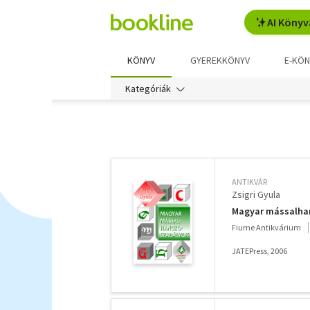
AI Könyv
KÖNYV
GYEREKKÖNYV
E-KÖN
Kategóriák
További
szűrők
ANTIKVÁR
Zsigri Gyula
Magyar mássalha
Fiume Antikvárium
JATEPress, 2006