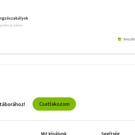
ngzószabályok
 antikvár könyv
Beszáll
További
szűrők
Csatlakozom
 táborához!
Mit kínálunk
Segítség