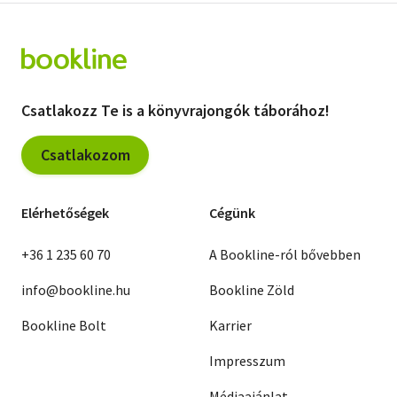
Csatlakozz Te is a könyvrajongók táborához!
Csatlakozom
Elérhetőségek
Cégünk
+36 1 235 60 70
A Bookline-ról bővebben
info@bookline.hu
Bookline Zöld
Bookline Bolt
Karrier
Impresszum
Médiaajánlat