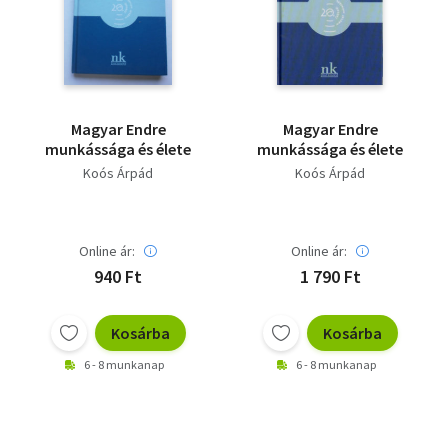
Szótár, nyelvkönyv
Tankönyv, segédkönyv
Társadalomtudomány
Magyar Endre
Magyar Endre
munkássága és élete
munkássága és élete
Természettudomány
Koós Árpád
Koós Árpád
Történelem
Vallás
Online ár:
Online ár:
940 Ft
1 790 Ft
Kosárba
Kosárba
6 - 8 munkanap
6 - 8 munkanap