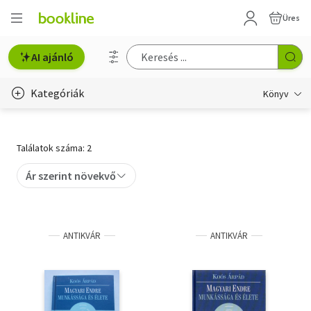
Üres
AI ajánló
Kategóriák
Könyv
Életmód, egészség
Találatok száma: 2
Erotika
Ár szerint növekvő
Gyermek- és ifjúsági
Hobbi, szabadidő
ANTIKVÁR
ANTIKVÁR
Irodalom
Művészet
Szakkönyv