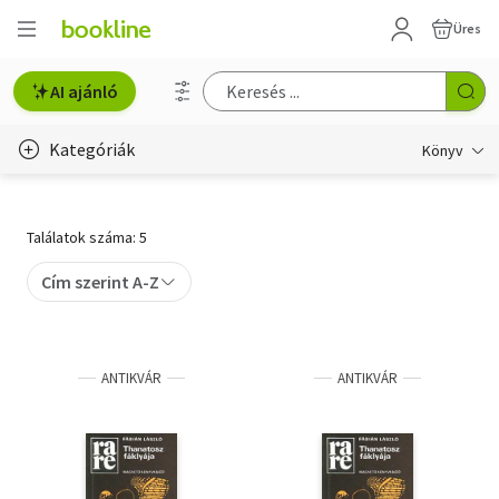
Üres
AI ajánló
Kategóriák
Könyv
Életmód, egészség
Találatok száma: 5
Erotika
Cím szerint A-Z
Gyermek- és ifjúsági
Hobbi, szabadidő
ANTIKVÁR
ANTIKVÁR
Irodalom
Művészet
Szakkönyv