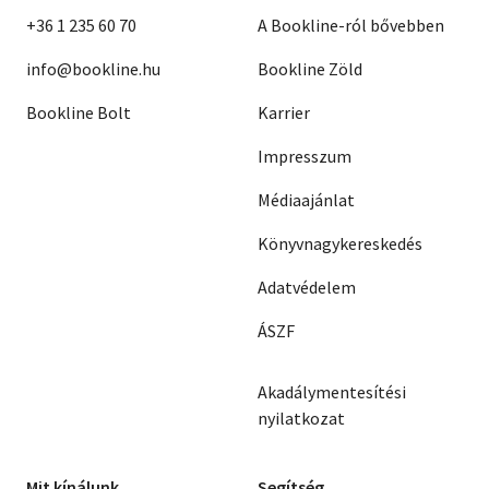
+36 1 235 60 70
A Bookline-ról bővebben
info@bookline.hu
Bookline Zöld
Bookline Bolt
Karrier
Impresszum
Médiaajánlat
Könyvnagykereskedés
Adatvédelem
ÁSZF
Akadálymentesítési
nyilatkozat
Mit kínálunk
Segítség