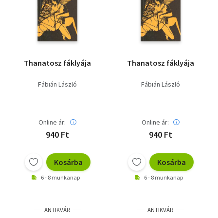
Szótár, nyelvkönyv
Tankönyv, segédkönyv
Társadalomtudomány
Thanatosz fáklyája
Thanatosz fáklyája
Természettudomány
Fábián László
Fábián László
Történelem
Vallás
Online ár:
Online ár:
940 Ft
940 Ft
Kosárba
Kosárba
6 - 8 munkanap
6 - 8 munkanap
ANTIKVÁR
ANTIKVÁR