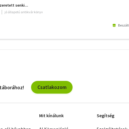
retett senki...
jó állapotú antikvár könyv
Beszáll
További
szűrők
Csatlakozom
 táborához!
Mit kínálunk
Segítség