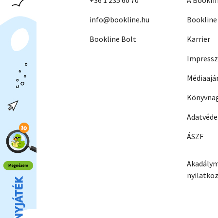
+36 1 235 60 70
A Bookli
info@bookline.hu
Bookline
Bookline Bolt
Karrier
Impress
Médiaajá
Könyvnag
Adatvéd
ÁSZF
Akadálym
nyilatko