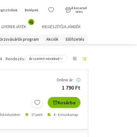
A kosarad
egisztrálok
Belépek
üres
új
GYEREKJÁTÉK
KIEGÉSZÍTŐ/AJÁNDÉK
örzsvásárlói program
Akciók
Előfizetés
4
Rendezés:
Ár szerint növekvő
Online ár:
1 790 Ft
Kosárba
ítói készleten
17 pont
4 - 6 munkanap