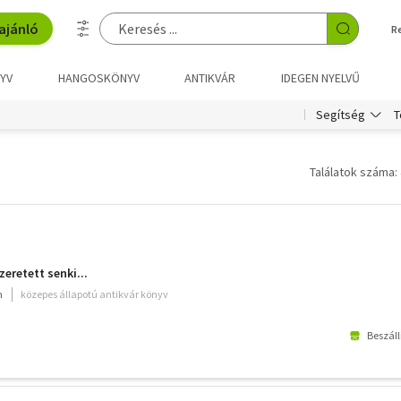
ajánló
R
YV
HANGOSKÖNYV
ANTIKVÁR
IDEGEN NYELVŰ
T
Segítség
Találatok száma: 
retett senki...
m
közepes állapotú antikvár könyv
Beszáll