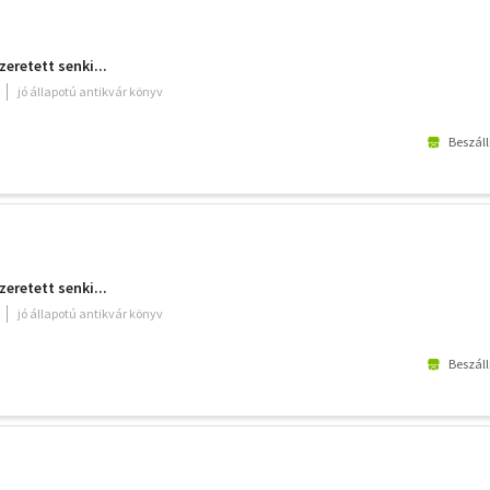
retett senki...
jó állapotú antikvár könyv
Beszáll
retett senki...
jó állapotú antikvár könyv
Beszáll