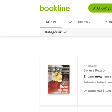
AI Könyv
KÖNYV
GYEREKKÖNYV
E-KÖN
Kategóriák
További
szűrők
ANTIKVÁR
Seress Rezső
Engem még nem sze
Fülemüle Antikváriu
Unikornis Kiadó, 1991