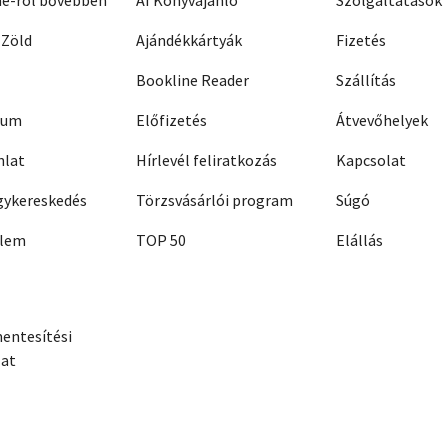
ne-ról bővebben
AI Könyvajánló
Szolgáltatások
 Zöld
Ajándékkártyák
Fizetés
Bookline Reader
Szállítás
zum
Előfizetés
Átvevőhelyek
nlat
Hírlevél feliratkozás
Kapcsolat
ykereskedés
Törzsvásárlói program
Súgó
elem
TOP 50
Elállás
entesítési
zat