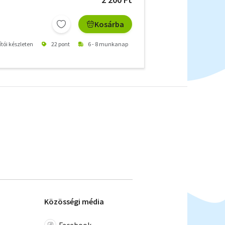
Kosárba
ítói készleten
22 pont
6 - 8 munkanap
Közösségi média