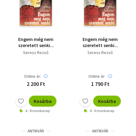
Szótár, nyelvkönyv
Tankönyv, segédkönyv
Társadalomtudomány
Engem még nem
Engem még nem
szeretett senki...
szeretett senki...
Természettudomány
Seress Rezső
Seress Rezső
Történelem
Vallás
Online ár:
Online ár:
2 200 Ft
1 790 Ft
Kosárba
Kosárba
6 - 8 munkanap
4 - 6 munkanap
ANTIKVÁR
ANTIKVÁR