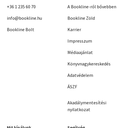
+36 1 235 60 70
A Bookline-ról bővebben
info@bookline.hu
Bookline Zöld
Bookline Bolt
Karrier
Impresszum
Médiaajánlat
Könyvnagykereskedés
Adatvédelem
ÁSZF
Akadálymentesítési
nyilatkozat
Mit kínálunk
Segítség