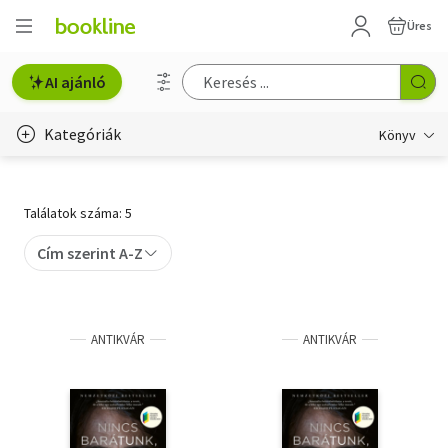
Üres
AI ajánló
Kategóriák
Könyv
Életmód, egészség
Találatok száma: 5
Erotika
Cím szerint A-Z
Gyermek- és ifjúsági
Hobbi, szabadidő
ANTIKVÁR
ANTIKVÁR
Irodalom
Művészet
Szakkönyv