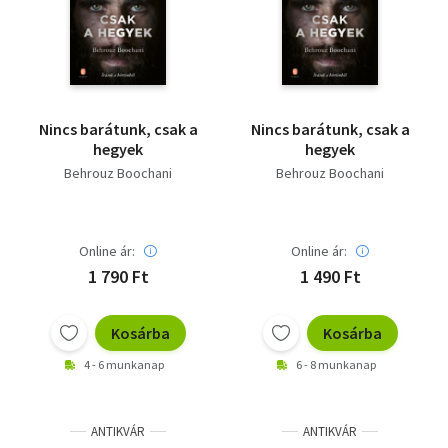
Szótár, nyelvkönyv
Tankönyv, segédkönyv
Társadalomtudomány
Nincs barátunk, csak a
Nincs barátunk, csak a
hegyek
hegyek
Természettudomány
Behrouz Boochani
Behrouz Boochani
Történelem
Vallás
Online ár:
Online ár:
1 790 Ft
1 490 Ft
Kosárba
Kosárba
4 - 6 munkanap
6 - 8 munkanap
ANTIKVÁR
ANTIKVÁR