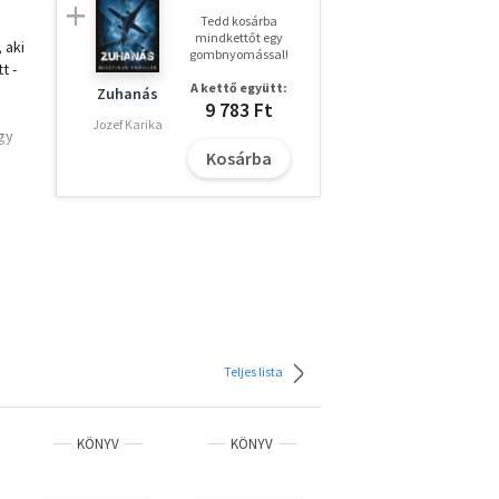
Tedd kosárba
mindkettőt egy
 aki
gombnyomással!
t -
A kettő együtt:
Zuhanás
9 783 Ft
Jozef Karika
gy
Kosárba
an,
át
Teljes lista
KÖNYV
KÖNYV
KÖNYV