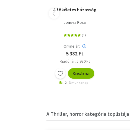
A tökéletes házasság
Jeneva Rose
Online ár:
5 382 Ft
Kiadói ár: 5 980 Ft
Kosárba
2 - 3 munkanap
A Thriller, horror kategória toplistája