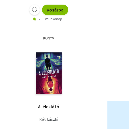
Kosárba
2 - 3 munkanap
KÖNYV
A léleklátó
Réti László