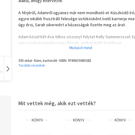
alakul, ahogy eltervezte.
A férjéről, Adamről ugyanez már nem mondható el. Küszködő író,
egyre inkább frusztrált felesége üstökösként ívelő karrierje miat
úgy érzi, Sarah sikereiért a házasságuk fizette meg az árat.
Adam közel két éve titkos viszonyt folytat Kelly Summersszel. E
nap azonban minden megváltozik, amikor Kelly brutálisan
meggyilkolt holttestére bukkannak a házaspár tóparti nyaralójáb
és Adamet letartóztatják emberölés gyanújával.
392 oldal･füles, kartonált･ISBN:
9789635983582
További részletek
Sarah abban a rémálomszerű helyzetben találja magát, hogy saj
vű
Hangoskönyv
Film
Zene
férje védelmére kell kelnie - a férfiére, akit azzal vádolnak, hogy
megölte a szeretőjét.
De vajon Adam tényleg bűnös... vagy ártatlan?
Mit vettek még, akik ezt vették?
Olvasd el mások véleményét is!
KÖNYV
KÖNYV
KÖNYV