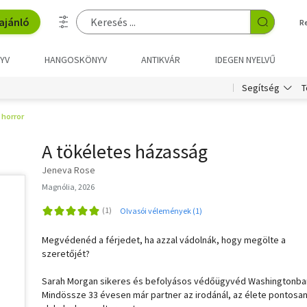
ajánló
R
YV
HANGOSKÖNYV
ANTIKVÁR
IDEGEN NYELVŰ
T
Segítség
, horror
A tökéletes házasság
Jeneva Rose
Magnólia, 2026
Olvasói vélemények (1)
Megvédenéd a férjedet, ha azzal vádolnák, hogy megölte a
szeretőjét?
Sarah Morgan sikeres és befolyásos védőügyvéd Washingtonba
Mindössze 33 évesen már partner az irodánál, az élete pontosa