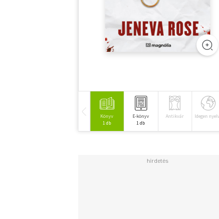
Könyv
E-könyv
Antikvár
Idegen nyel
1 db
1 db