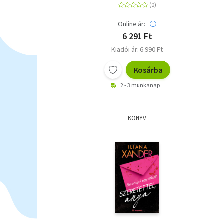
Online ár:
6 291 Ft
Kiadói ár: 6 990 Ft
Kosárba
2 - 3 munkanap
KÖNYV