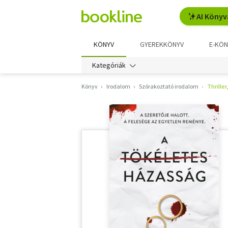
AI Könyv
KÖNYV
GYEREKKÖNYV
E-KÖN
Kategóriák
Könyv
Irodalom
Szórakoztató irodalom
Thriller