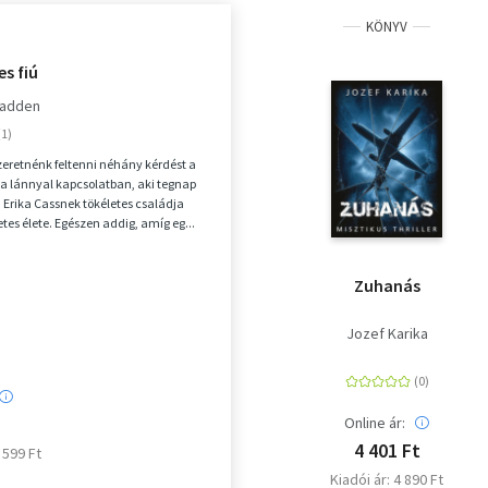
KÖNYV
es fiú
Fadden
szeretnénk feltenni néhány kérdést a
 a lánnyal kapcsolatban, aki tegnap
.." Erika Cassnek tökéletes családja
etes élete. Egészen addig, amíg eg...
Zuhanás
Jozef Karika
Online ár:
4 401 Ft
6 599 Ft
Kiadói ár: 4 890 Ft