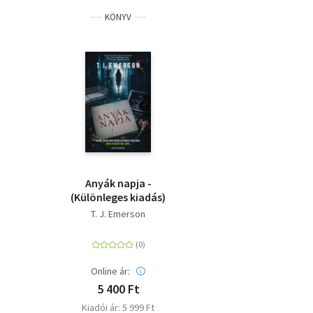
KÖNYV
Anyák napja -
(Különleges kiadás)
T. J. Emerson
Online ár:
5 400 Ft
Kiadói ár: 5 999 Ft