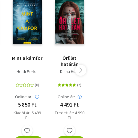
Mint a kámfor
Őrület
A léleklátó
határán
Heidi Perks
Diana Hunt
Réti László
Online ár:
Online ár:
Online ár:
5 850 Ft
4 491 Ft
5 841 Ft
Kiadói ár: 6 499
Eredeti ár: 4 990
Kiadói ár: 6 490
Ft
Ft
Ft