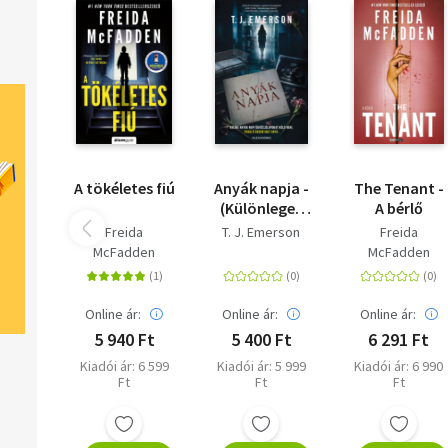
A tökéletes fiú
Anyák napja -
The Tenant -
(Különleges
A bérlő
kiadás)
Freida
T. J. Emerson
Freida
McFadden
McFadden
Online ár:
Online ár:
Online ár:
5 940 Ft
5 400 Ft
6 291 Ft
Kiadói ár: 6 599
Kiadói ár: 5 999
Kiadói ár: 6 990
Ft
Ft
Ft