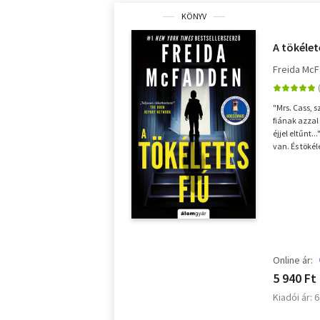
KÖNYV
A tökélet
Freida Mc
"Mrs. Cass, 
fiának azzal
éjjel eltűnt.
van. És tökél
Online ár:
5 940 Ft
Kiadói ár: 