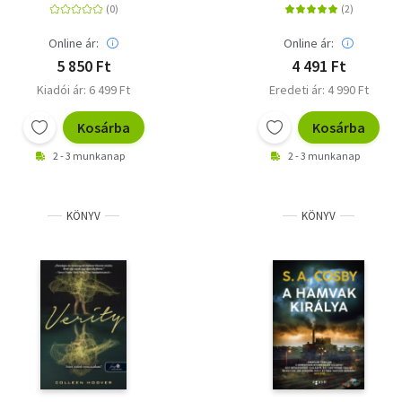
Online ár:
Online ár:
5 850 Ft
4 491 Ft
Kiadói ár: 6 499 Ft
Eredeti ár: 4 990 Ft
Kosárba
Kosárba
2 - 3 munkanap
2 - 3 munkanap
KÖNYV
KÖNYV