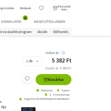
A kosarad
egisztrálok
Belépek
üres
új
GYEREKJÁTÉK
KIEGÉSZÍTŐ/AJÁNDÉK
örzsvásárlói program
Akciók
Előfizetés
Online ár:
5 382 Ft
Kiadói ár: 5 980 Ft
Kosárba
Raktáron
0 pont
2 - 3 munkanap
Ingyenes átvétel Bookline boltokban
n.
n úgy