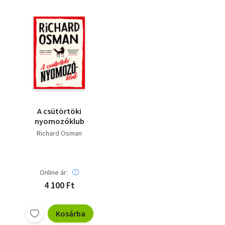
A csütörtöki
nyomozóklub
Richard Osman
Online ár:
4 100 Ft
Kosárba