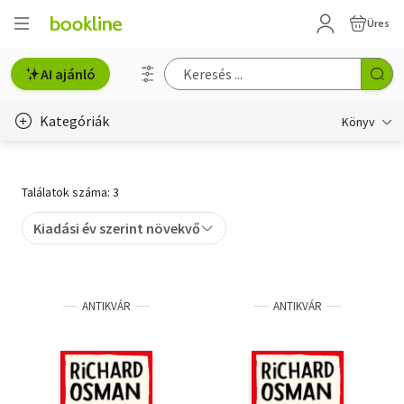
Üres
AI ajánló
Kategóriák
Könyv
Életmód, egészség
Találatok száma: 3
Erotika
Kiadási év szerint növekvő
Gyermek- és ifjúsági
Hobbi, szabadidő
ANTIKVÁR
ANTIKVÁR
Irodalom
Művészet
Szakkönyv