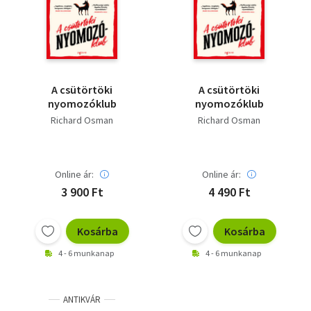
Szótár, nyelvkönyv
Tankönyv, segédkönyv
Társadalomtudomány
A csütörtöki
A csütörtöki
nyomozóklub
nyomozóklub
Természettudomány
Richard Osman
Richard Osman
Történelem
Vallás
Online ár:
Online ár:
3 900 Ft
4 490 Ft
Kosárba
Kosárba
4 - 6 munkanap
4 - 6 munkanap
ANTIKVÁR