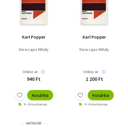
Szótár, nyelvkönyv
Tankönyv, segédkönyv
Társadalomtudomány
Karl Popper
Karl Popper
Természettudomány
Darai Lajos Mihály
Darai Lajos Mihály
Történelem
Vallás
Online ár:
Online ár:
940 Ft
1 200 Ft
Kosárba
Kosárba
6 - 8 munkanap
4 - 6 munkanap
ANTIKVÁR