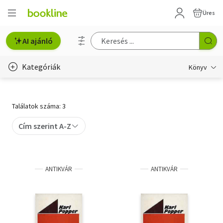
Üres
AI ajánló
Kategóriák
Könyv
Életmód, egészség
Találatok száma: 3
Erotika
Cím szerint A-Z
Gyermek- és ifjúsági
Hobbi, szabadidő
ANTIKVÁR
ANTIKVÁR
Irodalom
Művészet
Szakkönyv