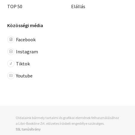
TOP 50
Elállás
Közösségi média
Facebook
Instagram
Tiktok
Youtube
Oldalaink bármely tartalmi és grafikai elemének felhasználásához
a Libri-Bookline Zrt. előzetes írásbeli engedélye szükséges.
SSL tanúsítvány