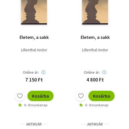
Szótár, nyelvkönyv
Tankönyv, segédkönyv
Társadalomtudomány
Életem, a sakk
Életem, a sakk
Természettudomány
Lillenthal Andor
Lillenthal Andor
Történelem
Vallás
Online ár:
Online ár:
7 150 Ft
4 800 Ft
Kosárba
Kosárba
6 - 8 munkanap
6 - 8 munkanap
ANTIKVÁR
ANTIKVÁR