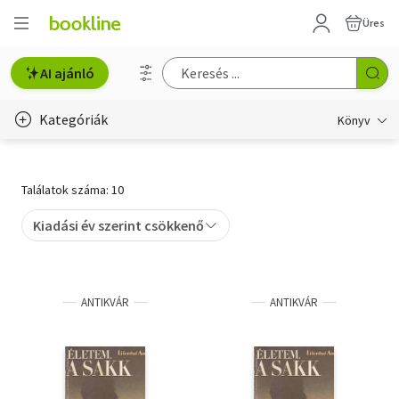
Üres
AI ajánló
Kategóriák
Könyv
Életmód, egészség
Találatok száma: 10
Erotika
Kiadási év szerint csökkenő
Gyermek- és ifjúsági
Hobbi, szabadidő
ANTIKVÁR
ANTIKVÁR
Irodalom
Művészet
Szakkönyv