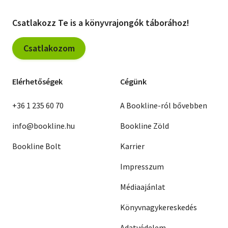
Csatlakozz Te is a könyvrajongók táborához!
Csatlakozom
Elérhetőségek
Cégünk
+36 1 235 60 70
A Bookline-ról bővebben
info@bookline.hu
Bookline Zöld
Bookline Bolt
Karrier
Impresszum
Médiaajánlat
Könyvnagykereskedés
Adatvédelem