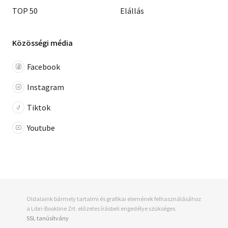
TOP 50
Elállás
Közösségi média
Facebook
Instagram
Tiktok
Youtube
Oldalaink bármely tartalmi és grafikai elemének felhasználásához
a Libri-Bookline Zrt. előzetes írásbeli engedélye szükséges.
SSL tanúsítvány