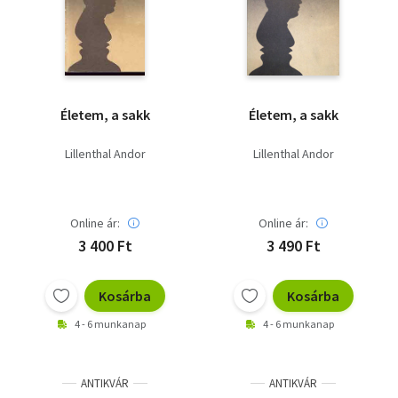
Szótár, nyelvkönyv
Tankönyv, segédkönyv
Társadalomtudomány
Életem, a sakk
Életem, a sakk
Természettudomány
Lillenthal Andor
Lillenthal Andor
Történelem
Vallás
Online ár:
Online ár:
3 400 Ft
3 490 Ft
Kosárba
Kosárba
4 - 6 munkanap
4 - 6 munkanap
ANTIKVÁR
ANTIKVÁR