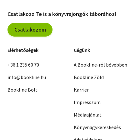
Csatlakozz Te is a könyvrajongók táborához!
Csatlakozom
Elérhetőségek
Cégünk
+36 1 235 60 70
A Bookline-ról bővebben
info@bookline.hu
Bookline Zöld
Bookline Bolt
Karrier
Impresszum
Médiaajánlat
Könyvnagykereskedés
Adatvédelem