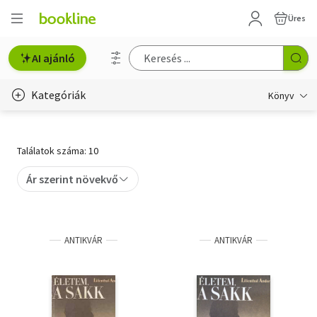
Üres
AI ajánló
Kategóriák
Könyv
Életmód, egészség
Találatok száma: 10
Erotika
Ár szerint növekvő
Gyermek- és ifjúsági
Hobbi, szabadidő
ANTIKVÁR
ANTIKVÁR
Irodalom
Művészet
Szakkönyv