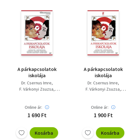
A párkapcsolatok
A párkapcsolatok
iskolája
iskolája
Dr. Csernus Imre
Dr. Csernus Imre
F. Várkonyi Zsuzsa
F. Várkonyi Zsuzsa
Kánya Kata
Lux Elvira
Kánya Kata
Lux Elvira
Popper Péter
Sas István
Popper Péter
Sas István
Online ár:
Online ár:
Sz. Mikus Edit
Sz. Mikus Edit
Szendi Gábor
Szendi Gábor
1 690 Ft
1 900 Ft
Szőllőssy-csoma Enikő
Szőllőssy-csoma Enikő
Vekerdy Tamás
Vekerdy Tamás
Kosárba
Kosárba