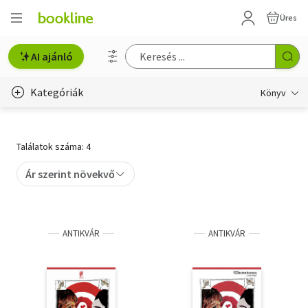
Üres
AI ajánló
Kategóriák
Könyv
Életmód, egészség
Találatok száma: 4
Erotika
Ár szerint növekvő
Gyermek- és ifjúsági
Hobbi, szabadidő
ANTIKVÁR
ANTIKVÁR
Irodalom
Művészet
Szakkönyv