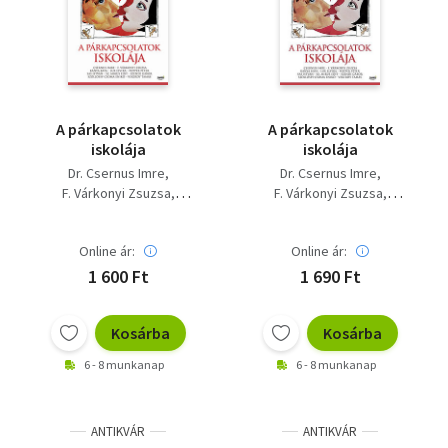
Szótár, nyelvkönyv
Tankönyv, segédkönyv
Társadalomtudomány
A párkapcsolatok
A párkapcsolatok
iskolája
iskolája
Természettudomány
Dr. Csernus Imre
Dr. Csernus Imre
F. Várkonyi Zsuzsa
F. Várkonyi Zsuzsa
Történelem
Kánya Kata
Lux Elvira
Kánya Kata
Lux Elvira
Popper Péter
Sas István
Popper Péter
Sas István
Vallás
Online ár:
Online ár:
Sz. Mikus Edit
Sz. Mikus Edit
Szendi Gábor
Szendi Gábor
1 600 Ft
1 690 Ft
Szőllőssy-csoma Enikő
Szőllőssy-csoma Enikő
Vekerdy Tamás
Vekerdy Tamás
Kosárba
Kosárba
6 - 8 munkanap
6 - 8 munkanap
ANTIKVÁR
ANTIKVÁR