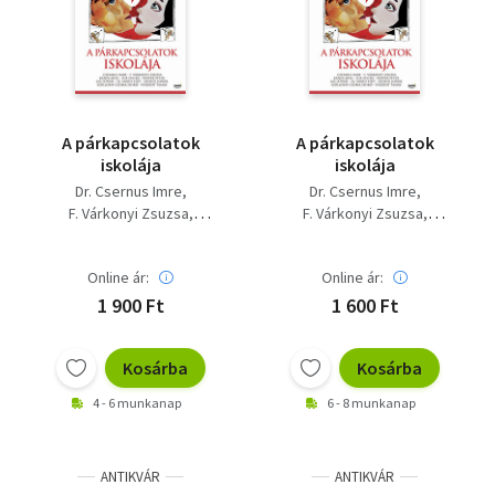
Szótár, nyelvkönyv
Tankönyv, segédkönyv
Társadalomtudomány
A párkapcsolatok
A párkapcsolatok
iskolája
iskolája
Természettudomány
Dr. Csernus Imre
Dr. Csernus Imre
F. Várkonyi Zsuzsa
F. Várkonyi Zsuzsa
Történelem
Kánya Kata
Lux Elvira
Kánya Kata
Lux Elvira
Popper Péter
Sas István
Popper Péter
Sas István
Vallás
Online ár:
Online ár:
Sz. Mikus Edit
Sz. Mikus Edit
Szendi Gábor
Szendi Gábor
1 900 Ft
1 600 Ft
Szőllőssy-csoma Enikő
Szőllőssy-csoma Enikő
Vekerdy Tamás
Vekerdy Tamás
Kosárba
Kosárba
4 - 6 munkanap
6 - 8 munkanap
ANTIKVÁR
ANTIKVÁR