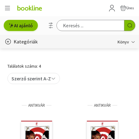
Üres
AI ajánló
Kategóriák
Könyv
Életmód, egészség
Találatok száma: 4
Erotika
Szerző szerint A-Z
Gyermek- és ifjúsági
Hobbi, szabadidő
ANTIKVÁR
ANTIKVÁR
Irodalom
Művészet
Szakkönyv