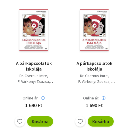
A párkapcsolatok
A párkapcsolatok
iskolája
iskolája
Dr. Csernus Imre
Dr. Csernus Imre
F. Várkonyi Zsuzsa
F. Várkonyi Zsuzsa
Kánya Kata
Lux Elvira
Kánya Kata
Lux Elvira
Popper Péter
Sas István
Popper Péter
Sas István
Online ár:
Online ár:
Sz. Mikus Edit
Sz. Mikus Edit
Szendi Gábor
Szendi Gábor
1 690 Ft
1 690 Ft
Szőllőssy-csoma Enikő
Szőllőssy-csoma Enikő
Vekerdy Tamás
Vekerdy Tamás
Kosárba
Kosárba