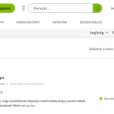
ajánló
R
YV
HANGOSKÖNYV
ANTIKVÁR
IDEGEN NYELVŰ
T
Segítség
Találatok száma:
gia
rium
jó állapotú antikvár könyv
008
Beszáll
, hogy születésének időpontja miként befolyásolja szerelmi életét,
ösztöneit? Miért van az, ho...