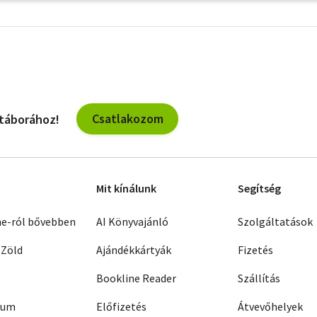
További
szűrők
Csatlakozom
 táborához!
Mit kínálunk
Segítség
ne-ról bővebben
AI Könyvajánló
Szolgáltatások
 Zöld
Ajándékkártyák
Fizetés
Bookline Reader
Szállítás
zum
Előfizetés
Átvevőhelyek