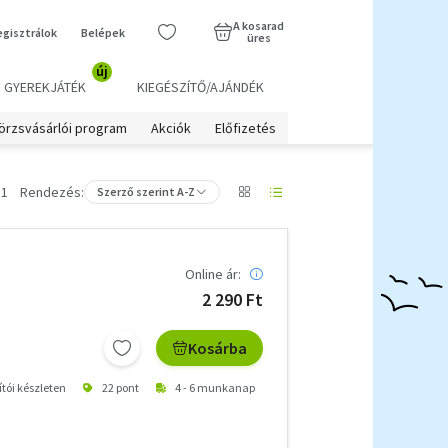
A kosarad
egisztrálok
Belépek
üres
új
GYEREKJÁTÉK
KIEGÉSZÍTŐ/AJÁNDÉK
örzsvásárlói program
Akciók
Előfizetés
 1
Rendezés:
Szerző szerint A-Z
Online ár:
2 290 Ft
Kosárba
ítói készleten
22 pont
4 - 6 munkanap