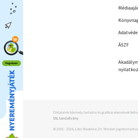
Médiaajá
Könyvnag
Adatvéd
ÁSZF
Akadálym
nyilatko
Oldalaink bármely tartalmi és grafikai elemének felha
SSL tanúsítvány
© 2001 - 2026, Libri-Bookline Zrt. Minden jog fenntartva