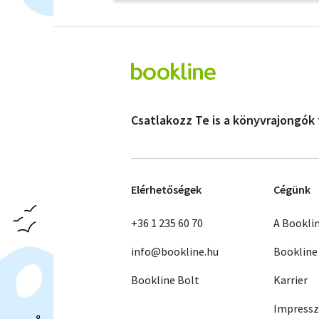
Csatlakozz Te is a könyvrajongók
Elérhetőségek
Cégünk
+36 1 235 60 70
A Bookli
info@bookline.hu
Bookline
Bookline Bolt
Karrier
Impress