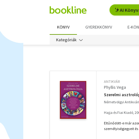
AI Könyv
KÖNYV
GYEREKKÖNYV
E-KÖN
Kategóriák
További
szűrők
ANTIKVÁR
Phyllis Vega
Szerelmi asztroló
Németvölgyi Antikvá
Hajja és Fiai Kiadó, 2
Eltűnődött-e már azon
személyiségjegyeit és 