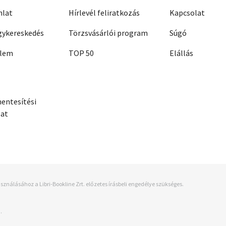
nlat
Hírlevél feliratkozás
Kapcsolat
ykereskedés
Törzsvásárlói program
Súgó
elem
TOP 50
Elállás
entesítési
zat
sználásához a Libri-Bookline Zrt. előzetes írásbeli engedélye szükséges.
.