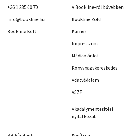
+36 1 235 60 70
A Bookline-ról bővebben
info@bookline.hu
Bookline Zöld
Bookline Bolt
Karrier
Impresszum
Médiaajánlat
Könyvnagykereskedés
Adatvédelem
ÁSZF
Akadálymentesítési
nyilatkozat
Mit kínálunk
Segítség