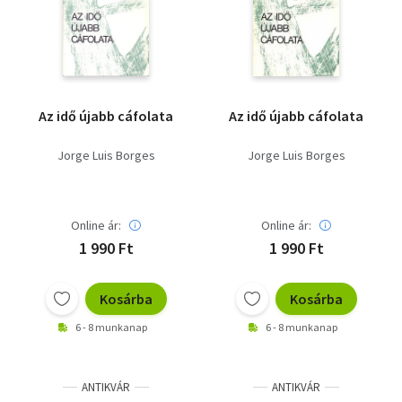
Szótár, nyelvkönyv
Tankönyv, segédkönyv
Társadalomtudomány
Az idő újabb cáfolata
Az idő újabb cáfolata
Természettudomány
Jorge Luis Borges
Jorge Luis Borges
Történelem
Vallás
Online ár:
Online ár:
1 990 Ft
1 990 Ft
Kosárba
Kosárba
6 - 8 munkanap
6 - 8 munkanap
ANTIKVÁR
ANTIKVÁR