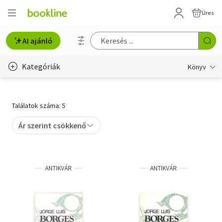
Üres
AI ajánló
Kategóriák
Könyv
Életmód, egészség
Találatok száma: 5
Erotika
Ár szerint csökkenő
Gyermek- és ifjúsági
Hobbi, szabadidő
ANTIKVÁR
ANTIKVÁR
Irodalom
Művészet
Szakkönyv