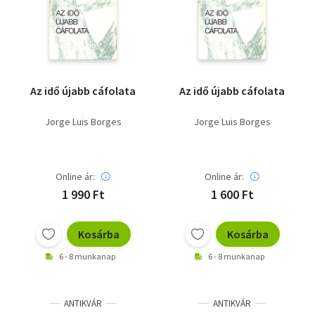
Szótár, nyelvkönyv
Tankönyv, segédkönyv
Társadalomtudomány
Az idő újabb cáfolata
Az idő újabb cáfolata
Természettudomány
Jorge Luis Borges
Jorge Luis Borges
Történelem
Vallás
Online ár:
Online ár:
1 990 Ft
1 600 Ft
Kosárba
Kosárba
6 - 8 munkanap
6 - 8 munkanap
ANTIKVÁR
ANTIKVÁR