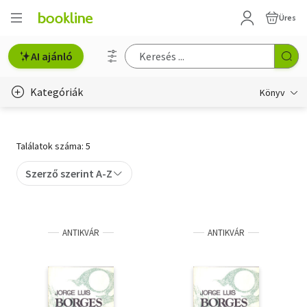
Üres
AI ajánló
Kategóriák
Könyv
Életmód, egészség
Találatok száma: 5
Erotika
Szerző szerint A-Z
Gyermek- és ifjúsági
Hobbi, szabadidő
ANTIKVÁR
ANTIKVÁR
Irodalom
Művészet
Szakkönyv