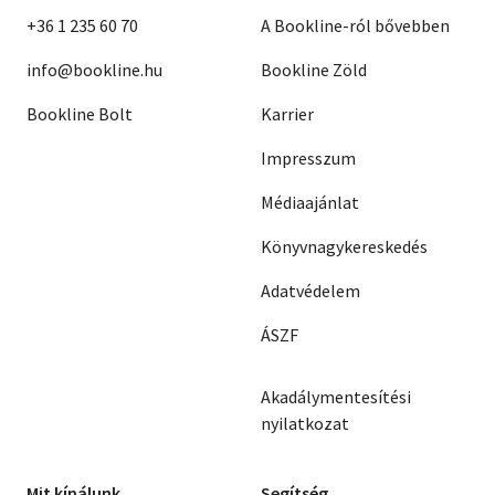
+36 1 235 60 70
A Bookline-ról bővebben
info@bookline.hu
Bookline Zöld
Bookline Bolt
Karrier
Impresszum
Médiaajánlat
Könyvnagykereskedés
Adatvédelem
ÁSZF
Akadálymentesítési
nyilatkozat
Mit kínálunk
Segítség